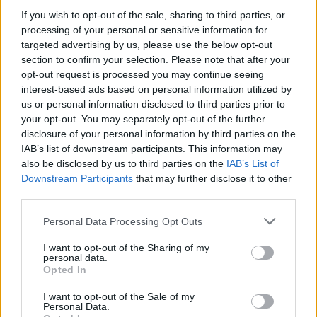
If you wish to opt-out of the sale, sharing to third parties, or
processing of your personal or sensitive information for
targeted advertising by us, please use the below opt-out
section to confirm your selection. Please note that after your
opt-out request is processed you may continue seeing
interest-based ads based on personal information utilized by
us or personal information disclosed to third parties prior to
your opt-out. You may separately opt-out of the further
Hányan kellenek egy ruha
disclosure of your personal information by third parties on the
elkészítéséhez?
IAB’s list of downstream participants. This information may
also be disclosed by us to third parties on the
IAB’s List of
Downstream Participants
that may further disclose it to other
Nyilván a film legizgalmasabb részei a Chanel
third parties.
műhelyében játszódnak. Megtudjuk, hogy a
divatház csapatának mindössze 6 hét áll
Please note that this website/app uses one or more Google
Personal Data Processing Opt Outs
rendelkezésére, arra hogy a bemutatóra szánt
services and may gather and store information including but
not limited to your visit or usage behaviour. You may click to
I want to opt-out of the Sharing of my
ruhákat létrehozzák. Itt valóban kézi munkáról van
personal data.
grant or deny consent to Google and its third-party tags to
szó, a filmben többször láthatjuk, hogy egy-egy
Opted In
use your data for below specified purposes in below Google
virágdíszt, gyöngyöt tényleg egyesével varrnak fel a
consent section.
I want to opt-out of the Sale of my
ruhákra, és nem ritkán a hierarchia csúcsán álló
Personal Data.