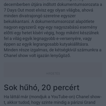
decemberben útjára indított dokumentumsorozata a
7 Days Out most elvisz egy olyan világba, ahová
minden divatrajongó szeretne egyszer
bekukkantani. A dokumentumsorozat alapötlete
nagyon egyszerű: egy-egy nagyszabású esemény
előtti egy hetet kíséri végig, hogy miként készülnek
fel a világ egyik legnagyobb e-versenyére, vagy
éppen az egyik legrangosabb kutyakiállításra.
Minden része izgalmas, de kétségkívül számunkra a
Chanel show volt igazán lenyűgöző.
Sok hűhó, 20 percért
Ha láttál már (mondjuk a YouTube-on) Chanel show-
t, akkor tudod, hogy szinte mindig a párizsi Grand