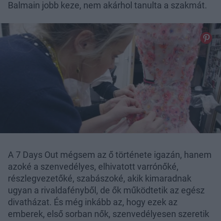
Balmain jobb keze, nem akárhol tanulta a szakmát.
A 7 Days Out mégsem az ő története igazán, hanem
azoké a szenvedélyes, elhivatott varrónőké,
részlegvezetőké, szabászoké, akik kimaradnak
ugyan a rivaldafényből, de ők működtetik az egész
divatházat. És még inkább az, hogy ezek az
emberek, első sorban nők, szenvedélyesen szeretik