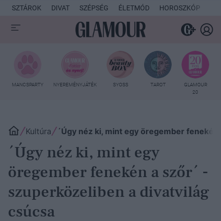
SZTÁROK
DIVAT
SZÉPSÉG
ÉLETMÓD
HOROSZKÓP
KU
MANCSPARTY
NYEREMÉNYJÁTÉK
SYOSS
TAROT
GLAMOUR
20
Kultúra
´Úgy néz ki, mint egy öregember fenekén a
´Úgy néz ki, mint egy
öregember fenekén a szőr´ -
szuperközeliben a divatvilág
csúcsa