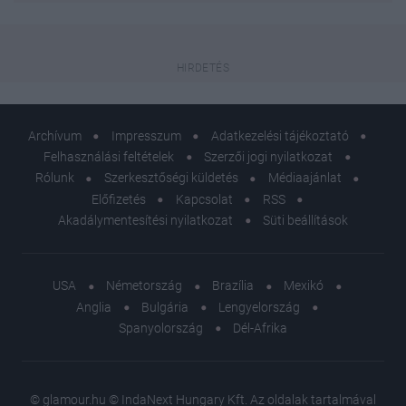
Archívum
Impresszum
Adatkezelési tájékoztató
Felhasználási feltételek
Szerzői jogi nyilatkozat
Rólunk
Szerkesztőségi küldetés
Médiaajánlat
Előfizetés
Kapcsolat
RSS
Akadálymentesítési nyilatkozat
Süti beállítások
USA
Németország
Brazília
Mexikó
Anglia
Bulgária
Lengyelország
Spanyolország
Dél-Afrika
© glamour.hu © IndaNext Hungary Kft. Az oldalak tartalmával