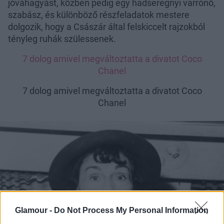
jóváhagyást, közben pedig egy hadseregnyi varrónő,
szabász, és különböző részfeladatok mestere
dolgozik, hogy a Császár által felskiccelt rajzokból
tényleg ruhák szülessenek.
7 dolog amivel megváltoztatta a divatot Coco
Chanel
7 dolog amivel megváltoztatta a divatot Coco
Chanel
Glamour -
Do Not Process My Personal Information