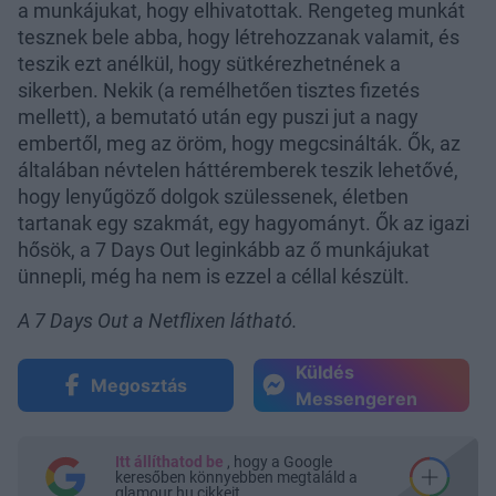
a munkájukat, hogy elhivatottak. Rengeteg munkát
tesznek bele abba, hogy létrehozzanak valamit, és
teszik ezt anélkül, hogy sütkérezhetnének a
sikerben. Nekik (a remélhetően tisztes fizetés
mellett), a bemutató után egy puszi jut a nagy
embertől, meg az öröm, hogy megcsinálták. Ők, az
általában névtelen háttéremberek teszik lehetővé,
hogy lenyűgöző dolgok szülessenek, életben
tartanak egy szakmát, egy hagyományt. Ők az igazi
hősök, a 7 Days Out leginkább az ő munkájukat
ünnepli, még ha nem is ezzel a céllal készült.
A 7 Days Out a Netflixen látható.
Küldés
Megosztás
Messengeren
Itt állíthatod be
, hogy a Google
keresőben könnyebben megtaláld a
glamour.hu cikkeit