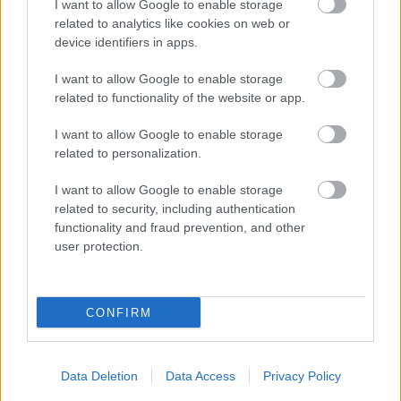
I want to allow Google to enable storage
éjszakába nyúlóan dolgozik, egy jelenetben
related to analytics like cookies on web or
láthatjuk, előfordul, hogy egyszerre kilenc ember is
device identifiers in apps.
dolgozik egy ruhán. Persze, minden feszültség
ellenére aztán a show-ra minden összeáll.
I want to allow Google to enable storage
related to functionality of the website or app.
I want to allow Google to enable storage
related to personalization.
I want to allow Google to enable storage
related to security, including authentication
functionality and fraud prevention, and other
user protection.
CONFIRM
A divat szenvedély
Data Deletion
Data Access
Privacy Policy
Nagyon szórakoztató Karl Lagerfeld felbukkanása a