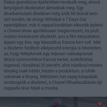
Palais grandiózus épületében rendezik meg, ahová
lenyűgöző díszleteket álmodnak meg. Egy
divatbemutató általában még szűk fél óránál sem
tart tovább, de ahogy láthatjuk a 7 Days Out
epizódjában, már 6 nappal korábban elkezdik építeni
a Chanel show aprólékosan megtervezett, és profi
módon kivitelezett díszletét, ami a film készültekor,
éppen egy éve, egy klasszikus francia kert volt. Már
a díszletre fordított elképesztő energia is hihetetlen,
az, hogy felépítenek egy teljesen valóságosnak
látszó szimmetrikus francia kertet, szökőkúttal,
lugassal, rózsákkal 20 percért, ahol ráadásul mindez
tényleg csak háttér, hiszen a produktum, a ruhák
volnának a lényeg. Miközben hat napig kalapálják,
rendezgetik a díszletet, a Chanel főhadiszállásán éjt
nappallá téve folyik a munka.