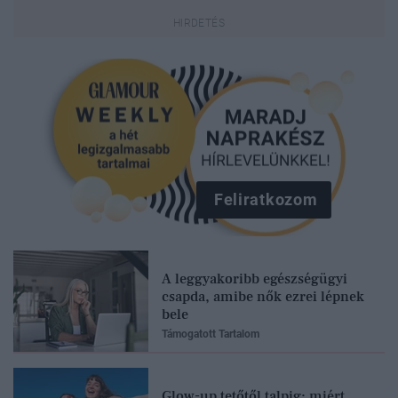
Feliratkozom
A leggyakoribb egészségügyi
csapda, amibe nők ezrei lépnek
bele
Támogatott Tartalom
Glow-up tetőtől talpig: miért