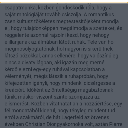
filmben, miközben hangsúlyozza, hogy mindez
csapatmunka, közben gondoskodik róla, hogy a
saját mitológiáját tovább csiszolja. A romantikus
zsenikultusz tökéletes megtestesítőjeként mondja
el, hogy tulajdonképpen megálmodja a szetteket, és
reggelente azonnal rajzolni kezd, hogy nehogy
elillanjanak az álmában látott ruhák. Tele van hol
megmosolyogtatónak, hol nagyon is sikerültnek
látszó pózokkal, annak ellenére, hogy valószínűleg
nincs a divatvilágban, aki igazán meg merné
kérdőjelezni egy-egy ruhával kapcsolatban a
véleményét, mégis látszik a ruhapróbán, hogy
kifejezetten igényli, hogy mindenki dicsérgesse a
kreációit. Időként az önteltségig magabiztosnak
tűnik, máskor viszont szinte szomjazza az
elismerést. Közben vitathatatlan a hozzáértése, egy
fél mondatából kiderül, hogy tényleg mindent tud
erről a szakmáról, de hát Lagerfeld az ötvenes
években Christian Dior gyakornoka volt, aztán Pierre