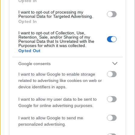
részlegvezető tervezők is a kezükbe veszik a tűt és
Opted In
a cérnát. Ahogy fogynak a napok a bemutatóig úgy
I want to opt-out of processing my
láthatjuk, hogy egyre fáradt, és idegesebb mindenki.
Personal Data for Targeted Advertising.
Opted In
A show záródarabjának szánt esküvői ruhának is
beillő hófehér szmokingot egy tollas boleró és
I want to opt-out of Collection, Use,
félszoknya tesz különlegessé. A szoknyarészt
Retention, Sale, and/or Sharing of my
Personal Data that Is Unrelated with the
Párizs legpatinásabb hímzőműhelye, a Lemarié
Purposes for which it was collected.
szállítja (1996 óta a Chanelhez tartózik az 1880-ban
Opted Out
alapított műhely), ami csak nem akar kész lenni,
Google consents
pedig végső jóváhagyásra Karl Lagerfeld előtt kell
prezentálni a kollekciót a bemutató előtti napon. Az
I want to allow Google to enable storage
utolsó éjszakán még mindenki lázasan dolgozik,
related to advertising like cookies on web or
hogy a divatház fejének utolsó kívánságait
device identifiers in apps.
teljesítsék. Lagerfeld olyan megjegyzéssel
I want to allow my user data to be sent to
szórakoztatja a munkatársait, hogy egy rojtos rész
Google for online advertising purposes.
úgy néz ki, mint egy öregember fenekén a szőr,
máshol két centit fel akar hajtatni egy szoknyából,
I want to allow Google to send me
egy helyütt a megfelelő mennyiségű díszítést
personalized advertising.
hiányolja. Így aztán a csapat a bemutató előtt is