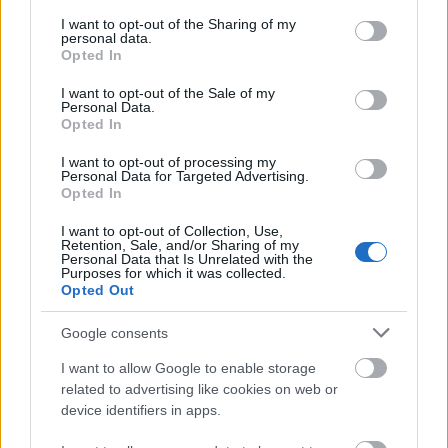
services and may gather and store information including but
not limited to your visit or usage behaviour. You may click to
I want to opt-out of the Sharing of my
personal data.
grant or deny consent to Google and its third-party tags to
Opted In
use your data for below specified purposes in below Google
consent section.
I want to opt-out of the Sale of my
Personal Data.
Opted In
Küldés
Megosztás
Messengeren
I want to opt-out of processing my
Personal Data for Targeted Advertising.
Opted In
Itt állíthatod be
, hogy a Google
keresőben könnyebben megtaláld a
I want to opt-out of Collection, Use,
glamour.hu cikkeit
Retention, Sale, and/or Sharing of my
Personal Data that Is Unrelated with the
Purposes for which it was collected.
Opted Out
Google consents
I want to allow Google to enable storage
related to advertising like cookies on web or
device identifiers in apps.