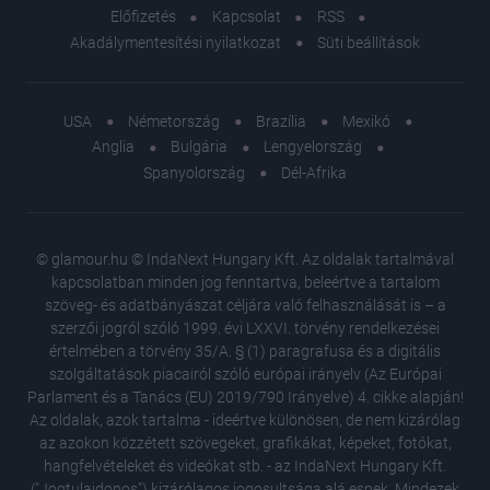
Előfizetés
Kapcsolat
RSS
Akadálymentesítési nyilatkozat
Süti beállítások
USA
Németország
Brazília
Mexikó
Anglia
Bulgária
Lengyelország
Spanyolország
Dél-Afrika
© glamour.hu © IndaNext Hungary Kft. Az oldalak tartalmával
kapcsolatban minden jog fenntartva, beleértve a tartalom
szöveg- és adatbányászat céljára való felhasználását is – a
szerzői jogról szóló 1999. évi LXXVI. törvény rendelkezései
értelmében a törvény 35/A. § (1) paragrafusa és a digitális
szolgáltatások piacairól szóló európai irányelv (Az Európai
Parlament és a Tanács (EU) 2019/790 Irányelve) 4. cikke alapján!
Az oldalak, azok tartalma - ideértve különösen, de nem kizárólag
az azokon közzétett szövegeket, grafikákat, képeket, fotókat,
hangfelvételeket és videókat stb. - az IndaNext Hungary Kft.
("Jogtulajdonos") kizárólagos jogosultsága alá esnek. Mindezek