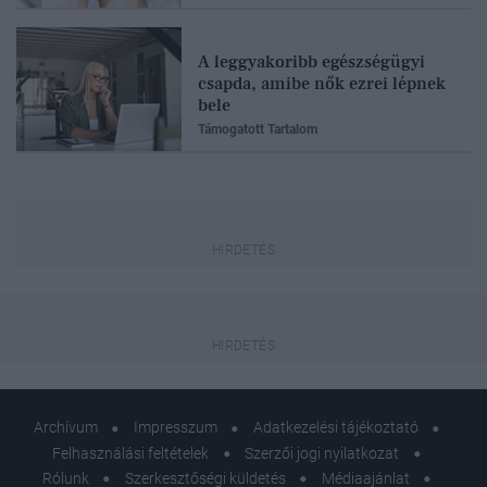
A leggyakoribb egészségügyi
csapda, amibe nők ezrei lépnek
bele
Támogatott Tartalom
Archívum
Impresszum
Adatkezelési tájékoztató
Felhasználási feltételek
Szerzői jogi nyilatkozat
Rólunk
Szerkesztőségi küldetés
Médiaajánlat