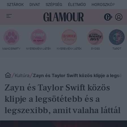
SZTÁROK
DIVAT
SZÉPSÉG
ÉLETMÓD
HOROSZKÓP
KU
MANCSPARTY
NYEREMÉNYJÁTÉK
NYEREMÉNYJÁTÉK
SYOSS
TAROT
Kultúra
Zayn és Taylor Swift közös klipje a legsöté
Zayn és Taylor Swift közös
klipje a legsötétebb és a
legszexibb, amit valaha láttál