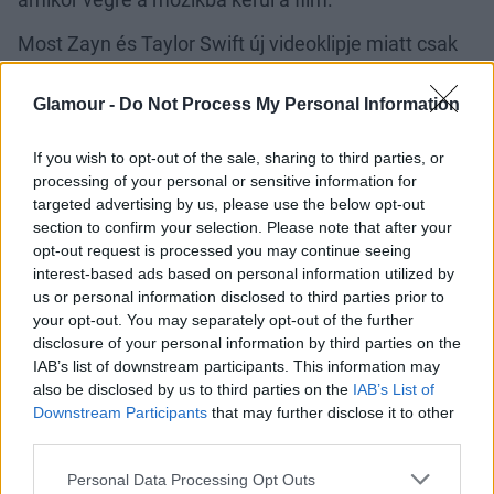
Most Zayn és Taylor Swift új videoklipje miatt csak
még jobban tűkön ülünk, és alig várjuk már a filmet.
Az esőben paparazzi által szétszedett Zayn Malik és
Glamour -
Do Not Process My Personal Information
a szexi, fekete fehérneműben szenvedő
Taylor Swift
kettőse pontosan az, amire vágytunk a mai napon.
If you wish to opt-out of the sale, sharing to third parties, or
processing of your personal or sensitive information for
targeted advertising by us, please use the below opt-out
section to confirm your selection. Please note that after your
opt-out request is processed you may continue seeing
interest-based ads based on personal information utilized by
us or personal information disclosed to third parties prior to
Kattints ide gyorsan és nézd meg az új klipet:
your opt-out. You may separately opt-out of the further
disclosure of your personal information by third parties on the
IAB’s list of downstream participants. This information may
also be disclosed by us to third parties on the
IAB’s List of
Downstream Participants
that may further disclose it to other
third parties.
Please note that this website/app uses one or more Google
Personal Data Processing Opt Outs