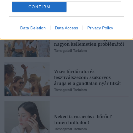
Feliratkozom
CONFIRM
Data Deletion
Data Access
Privacy Policy
Fesztiválra készülsz? Ez a 3
szabály megkímélhet egy
nagyon kellemetlen problémától
Támogatott Tartalom
Vizes fürdőruha és
fesztiválszezon: szakorvos
árulja el a gondtalan nyár titkát
Támogatott Tartalom
Neked is rosaceás a bőrőd?
Innen tudhatod!
Támogatott Tartalom