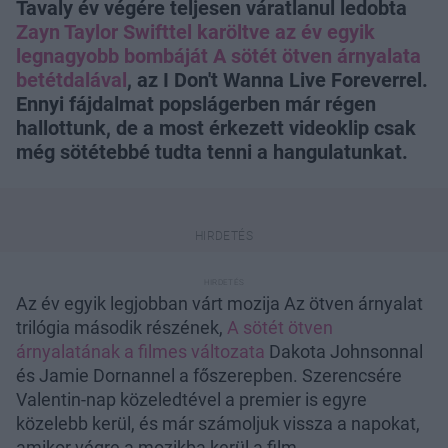
Tavaly év végére teljesen váratlanul ledobta
Zayn Taylor Swifttel karöltve az év egyik
legnagyobb bombáját A sötét ötven árnyalata
betétdalával
, az I Don't Wanna Live Foreverrel.
Ennyi fájdalmat popslágerben már régen
hallottunk, de a most érkezett videoklip csak
még sötétebbé tudta tenni a hangulatunkat.
Az év egyik legjobban várt mozija Az ötven árnyalat
trilógia második részének,
A sötét ötven
árnyalatának a filmes változata
Dakota Johnsonnal
és Jamie Dornannel a főszerepben. Szerencsére
Valentin-nap közeledtével a premier is egyre
közelebb kerül, és már számoljuk vissza a napokat,
amikor végre a mozikba kerül a film.