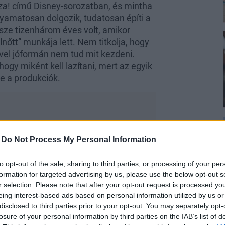
sza
! című Disney-sorozatban, és mintha
lyamatosan dolgozik, tudatosan építi a
össze tizenhárom éves volt, amikor
lnőtt” munkája lett. Nem titkolja, hogy
vel jóformán nem tud mit kezdeni.
ogy miként kell lazítani, mert az egyik
te a produkciók.
-
Do Not Process My Personal Information
tte az irányítást
to opt-out of the sale, sharing to third parties, or processing of your per
y már nagyon fiatalon eldöntötte; a
formation for targeted advertising by us, please use the below opt-out s
n jellemzi mindezt az a történet, amelyet
r selection. Please note that after your opt-out request is processed y
eing interest-based ads based on personal information utilized by us or
űne
című klasszikus sci-fi-ben vállalt
disclosed to third parties prior to your opt-out. You may separately opt-
 előkészületek, de még nem keresték a
losure of your personal information by third parties on the IAB’s list of
e kellene lenni. Nem igazán