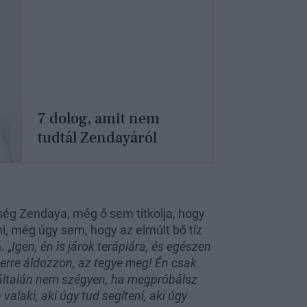
7 dolog, amit nem
tudtál Zendayáról
ség Zendaya, még ő sem titkolja, hogy
i, még úgy sem, hogy az elmúlt bő tíz
. „
Igen, én is járok terápiára, és egészen
erre áldozzon, az tegye meg! Én csak
yáltalán nem szégyen, ha megpróbálsz
alaki, aki úgy tud segíteni, aki úgy