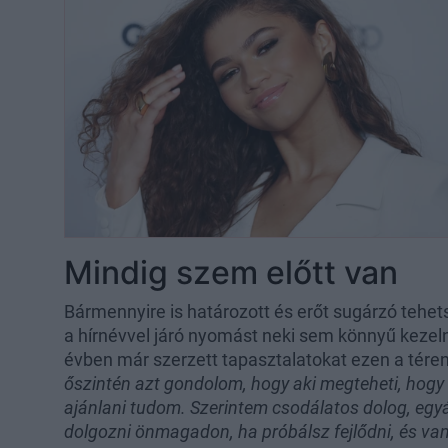
Mindig szem előtt van
Bármennyire is határozott és erőt sugárzó tehet
a hírnévvel járó nyomást neki sem könnyű kezeln
évben már szerzett tapasztalatokat ezen a téren
őszintén azt gondolom, hogy aki megteheti, hogy 
ajánlani tudom. Szerintem csodálatos dolog, eg
dolgozni önmagadon, ha próbálsz fejlődni, és van v