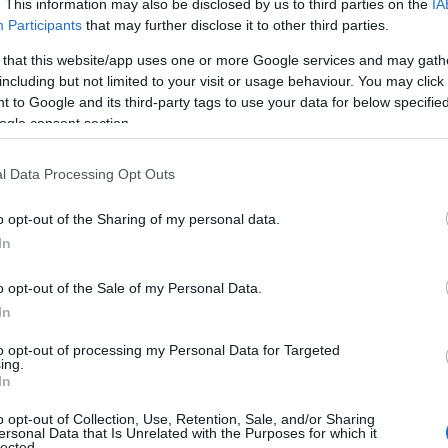
. This information may also be disclosed by us to third parties on the
IA
 itt vagyok!
” – mondta. Elég
Participants
that may further disclose it to other third parties.
eneuve és csapata rábízta Chani
 that this website/app uses one or more Google services and may gath
tásban kap majd igazán hangsúlyos
including but not limited to your visit or usage behaviour. You may click 
 ő volt a tökéletes választás a
 to Google and its third-party tags to use your data for below specifi
on immár a szerepben, akkor valóban
ogle consent section.
nnyian tudtuk, hogy fantasztikus
a, az intelligenciája és a nagylelkűsége.
l Data Processing Opt Outs
a is együtt dolgoztam
” – áradozott róla
tott már Harrison Fordtól Ryan
o opt-out of the Sharing of my personal data.
san tudja, mi fán terem a jó színész.
In
o opt-out of the Sale of my Personal Data.
In
to opt-out of processing my Personal Data for Targeted
ing.
In
o opt-out of Collection, Use, Retention, Sale, and/or Sharing
ersonal Data that Is Unrelated with the Purposes for which it
lected.