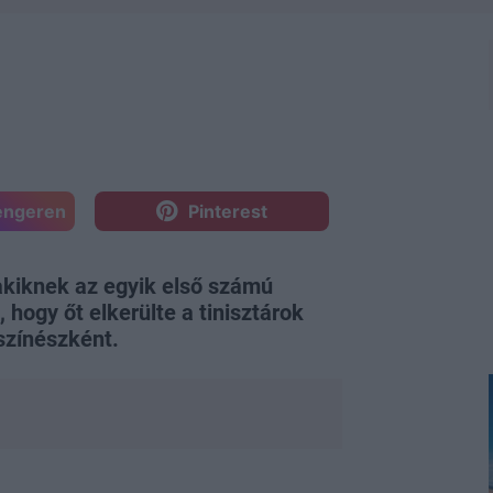
engeren
Pinterest
 akiknek az egyik első számú
 hogy őt elkerülte a tinisztárok
színészként.