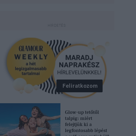
Feliratkozom
Glow-up tetőtől
talpig: miért
felejtjük ki a
legfontosabb lépést