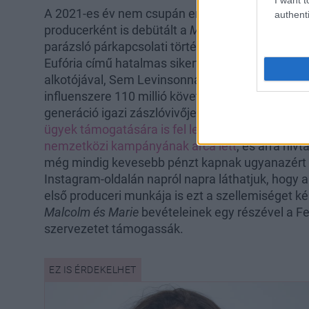
A 2021-es év nem csupán erről a filmről lesz em
authenti
producerként is debütált a
Malcolm és Marie
című
parázsló párkapcsolati történetnek egyben az egy
Eufória című hatalmas sikert arató, és Zendaya
alkotójával, Sem Levinsonnal dolgozott együtt.
influenszere 110 millió követőjével, aki nem pus
generáció igazi zászlóvivője, és megmutatja a kö
ügyek támogatására is fel lehet használni
. Így 
nemzetközi kampányának arca lett
, és arra hívt
még mindig kevesebb pénzt kapnak ugyanazért a
Instagram-oldalán napról napra láthatjuk, hogy a
első produceri munkája is ezt a szellemiséget kép
Malcolm és Marie
bevételeinek egy részével a F
szervezetet támogassák.