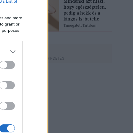
Mindenki azt hiszi,
B’s List of
hogy egészségtelen,
pedig a hekk és a
er and store
lángos is jót tehe
to grant or
Támogatott Tartalom
ed purposes