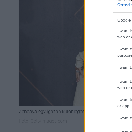
Opted 
Google 
I want t
web or d
I want t
purpose
I want 
I want t
web or d
I want t
or app.
Zendaya egy igazán különleges Rick Owens kreációban
I want t
Fotó:
Gettyimages.com
I want t