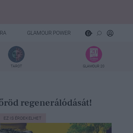
RA
GLAMOUR POWER
TAROT
GLAMOUR 20
 bőröd regenerálódását!
EZ IS ÉRDEKELHET