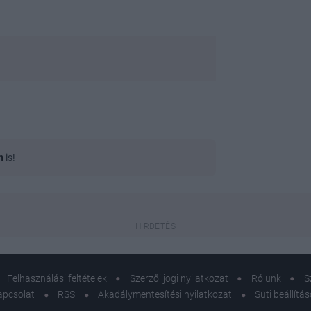
n
is!
Felhasználási feltételek
Szerzői jogi nyilatkozat
Rólunk
S
apcsolat
RSS
Akadálymentesítési nyilatkozat
Süti beállítá