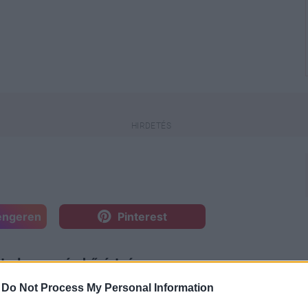
engeren
Pinterest
tudna a szép bőrért, és
nk magunkra azokon a
*bizonyos*
-
Do Not Process My Personal Information
vagy épp ráncok rombolják az