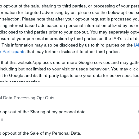
zerből sajnos nagyon kevés
to opt-out of the sale, sharing to third parties, or processing of your per
ontokat is figyelembe szeretnénk
formation for targeted advertising by us, please use the below opt-out s
r selection. Please note that after your opt-out request is processed y
eing interest-based ads based on personal information utilized by us or
disclosed to third parties prior to your opt-out. You may separately opt-
losure of your personal information by third parties on the IAB’s list of
. This information may also be disclosed by us to third parties on the
IA
Participants
that may further disclose it to other third parties.
 that this website/app uses one or more Google services and may gath
including but not limited to your visit or usage behaviour. You may click 
 to Google and its third-party tags to use your data for below specifi
ogle consent section.
egoldást jelenthet a problémára. Ezúttal
l Data Processing Opt Outs
l van szó, hanem az ipari kenderről,
THC-t. A
kendernövény valamennyi
o opt-out of the Sharing of my personal data.
lelmiszerek, natúr építőanyagok, és
In
l minden természetes alapanyagból,
 a szervezetünknek kedvezünk, de az
o opt-out of the Sale of my Personal Data.