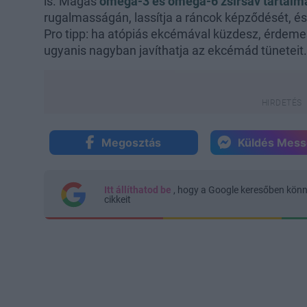
is. Magas
omega-3 és omega-6 zsírsav tartal
rugalmasságán, lassítja a ráncok képződését, és
Pro tipp: ha atópiás ekcémával küzdesz, érdemes 
ugyanis nagyban javíthatja az ekcémád tüneteit.
Megosztás
Küldés Mes
Itt állíthatod be
, hogy a Google keresőben kön
cikkeit