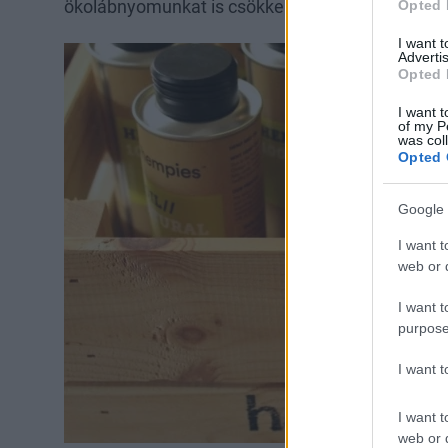
ökolábnyomunkat is csökkenthetjük.
Opted 
I want 
Advertis
Opted 
I want t
of my P
was col
Opted 
Google 
I want t
web or d
I want t
purpose
I want 
I want t
web or d