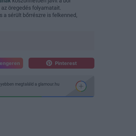
mának
köszönhetően javít a bőr
 az öregedés folyamatait.
a sérült bőrrészre is felkenned,
sengeren
Pinterest
nyebben megtaláld a glamour.hu