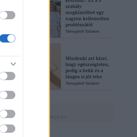
készülsz? Ez a 3
szabály
megkímélhet egy
nagyon kellemetlen
problémától
Támogatott Tartalom
Mindenki azt hiszi,
hogy egészségtelen,
pedig a hekk és a
lángos is jót tehe
Támogatott Tartalom