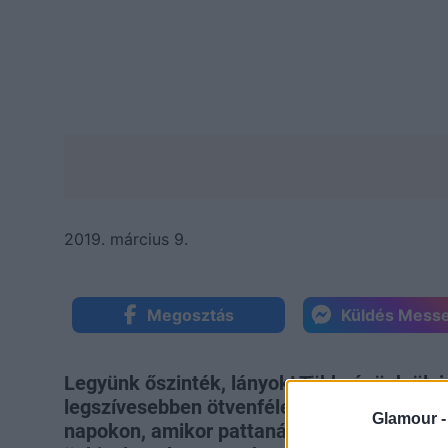
2019. március 9.
Megosztás
Küldés Mess
Legyünk őszinték, lányok! Többségünk ölni 
legszívesebben ötvenféle pakolást kenné
Glamour 
napokon, amikor pattanások, gyulladások 