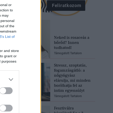
sonal or
Feliratkozom
ection to
ou may
 personal
out of the
 downstream
B’s List of
Neked is rosaceás a
bőrőd? Innen
tudhatod!
er and store
Támogatott Tartalom
to grant or
ed purposes
Stressz, szoptatás,
fogamzásgátló: a
nőgyógyász
elárulja, mi minden
boríthatja fel az
intim egyensúlyt
Támogatott Tartalom
Fesztiválra