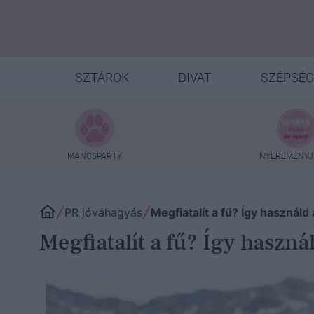
SZTÁROK
DIVAT
SZÉPSÉG
MANCSPARTY
NYEREMÉNYJ
PR jóváhagyás
Megfiatalít a fű? Így használ
Megfiatalít a fű? Így haszn