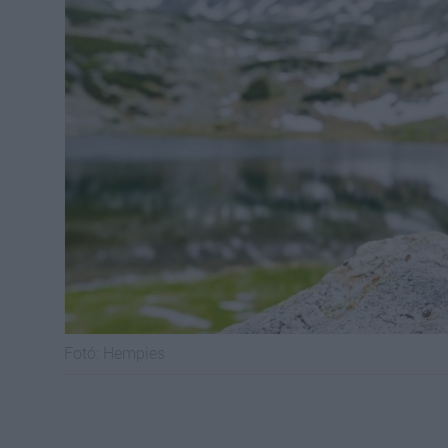
Fotó:
Hempies