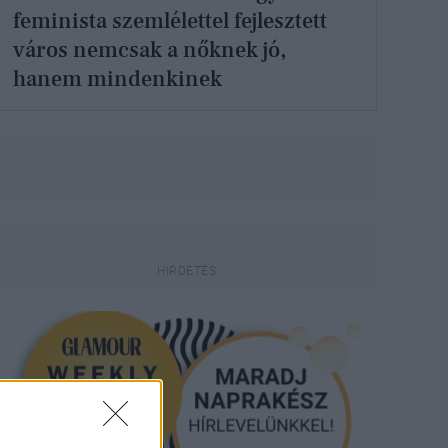
feminista szemlélettel fejlesztett
város nemcsak a nőknek jó,
hanem mindenkinek