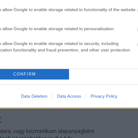
o allow Google to enable storage related to functionality of the website
kívülről és belülről egyaránt bevethető:
o allow Google to enable storage related to personalization.
o allow Google to enable storage related to security, including
etően magában is fogyasztható, de
cation functionality and fraud prevention, and other user protection.
obhatod vele!
CONFIRM
Celsius fölött alkalmazd. Az étolajjal
lhasználni, viszont bioaktív
Data Deletion
Data Access
Privacy Policy
orol az emésztésre és az
t
olásra, vagy kozmetikum alapanyagként