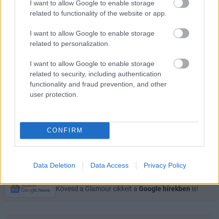
I want to allow Google to enable storage
ügyetlenkedhessen a csillagszóróval, Apa még
related to functionality of the website or app.
sokáig szentségelhessen a karácsonyfatalp miatt,
Anya izgulhasson, hogy mindenkinek tetszik-e az
I want to allow Google to enable storage
related to personalization.
ajándék, a gyerekek fent lehessenek későig az új
szerzeményeikkel — mert a karácsony igazából erről
I want to allow Google to enable storage
szól: az együttlétről, az egymásra figyelésről.
related to security, including authentication
functionality and fraud prevention, and other
Küldés
user protection.
Megosztás
Messengeren
CONFIRM
Itt állíthatod be
, hogy a Google
keresőben könnyebben megtaláld a
glamour.hu cikkeit
Data Deletion
Data Access
Privacy Policy
Kövesd a Glamour cikkeit a
Google hírekben
is!