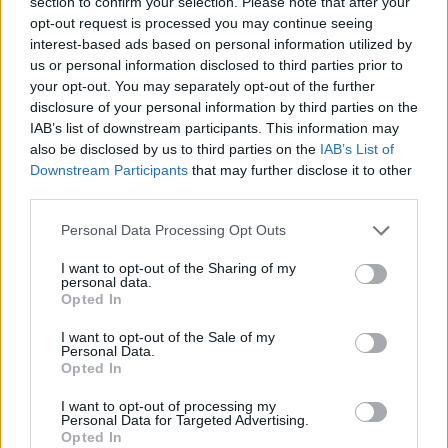
section to confirm your selection. Please note that after your
esetleges betegségeket, és megelőzzük a
opt-out request is processed you may continue seeing
súlyosabb szövődményeket, illetve léteznek
interest-based ads based on personal information utilized by
us or personal information disclosed to third parties prior to
speciálisabb, például a gyógyszerérzékenységeket,
your opt-out. You may separately opt-out of the further
az ételintoleranciát vagy akár a genetikai őseinket —
disclosure of your personal information by third parties on the
sőt, a koffeinérzékenységet — megmutató
IAB’s list of downstream participants. This information may
vizsgálatok is. A SYNLAB
karácsony alkalmából
also be disclosed by us to third parties on the
IAB’s List of
most ajándékutalványokat kínál
, amelyek figyelmes,
Downstream Participants
that may further disclose it to other
gondoskodó ajándékok lehetnek azok számára,
third parties.
akiknek az egészsége igazán fontos nekünk. A
Please note that this website/app uses one or more Google
Personal Data Processing Opt Outs
csomagok általános állapotfelmérő és prevenciós
services and may gather and store information including but
vizsgálatokat tartalmaznak, amelyek mellett
not limited to your visit or usage behaviour. You may click to
I want to opt-out of the Sharing of my
personal data.
speciálisan férfiakra és nőkre szabott vizsgálatok,
grant or deny consent to Google and its third-party tags to
Opted In
hosszútávú egészségi állapotot befolyásoló, és a
use your data for below specified purposes in below Google
hosszútávú egészségmegőrzést szolgáló genetikai
consent section.
I want to opt-out of the Sale of my
Personal Data.
vizsgálatok is megtalálhatóak.
Opted In
Kérdés lehet, hogy milyen szűrővizsgálatot
I want to opt-out of processing my
válasszunk, hiszen nem mindenki számára ugyanaz
Personal Data for Targeted Advertising.
Opted In
a szükséges vagy megfelelő. Ezért érdemes