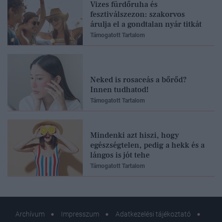
Vizes fürdőruha és
fesztiválszezon: szakorvos
árulja el a gondtalan nyár titkát
Támogatott Tartalom
Neked is rosaceás a bőrőd?
Innen tudhatod!
Támogatott Tartalom
Mindenki azt hiszi, hogy
egészségtelen, pedig a hekk és a
lángos is jót tehe
Támogatott Tartalom
Archívum
Impresszum
Adatkezelési tájékoztató