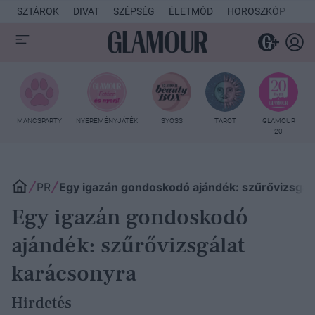
SZTÁROK
DIVAT
SZÉPSÉG
ÉLETMÓD
HOROSZKÓP
KU
MANCSPARTY
NYEREMÉNYJÁTÉK
SYOSS
TAROT
GLAMOUR
20
PR
Egy igazán gondoskodó ajándék: szűrővizsgál
Egy igazán gondoskodó
ajándék: szűrővizsgálat
karácsonyra
Hirdetés