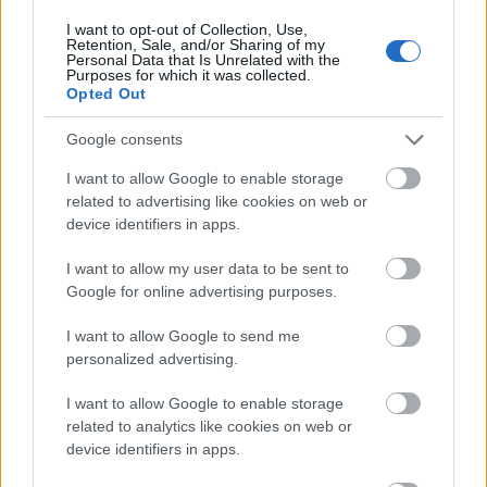
alaposan utánanézni, hogy milyen
I want to opt-out of Collection, Use,
Retention, Sale, and/or Sharing of my
szűrővizsgálatokat javasolnak az orvosok a
Personal Data that Is Unrelated with the
különböző korcsoportoknak és nemeknek, és persze
Purposes for which it was collected.
Opted Out
óvatosan puhatolózni az illetőnél vagy
környezeténél is, hogy mire lenne nyitott, mi az, ami
Google consents
érdekli.
I want to allow Google to enable storage
Nem szabad persze elfelejtenünk, hogy a
related to advertising like cookies on web or
szűrővizsgálat érzékeny téma lehet, és nem
device identifiers in apps.
mindenki fogadja örömmel, hogy aggódnak az
I want to allow my user data to be sent to
egészségéért, így fontos, hogyan adjuk át az
Google for online advertising purposes.
ajándékot: érdemes hangsúlyozni, hogy nem arról
van szó, hogy valamit rosszul csinál, vagy valami baj
I want to allow Google to send me
van, hanem hogy szeretnénk, hogy hosszú ideig,
personalized advertising.
egészségben legyünk együtt. Így például
elmondhatjuk, hogy szeretnénk, ha a Mama még
I want to allow Google to enable storage
related to analytics like cookies on web or
sokszor megcsinálná ezt a halászlét (amit persze
device identifiers in apps.
csakis úgy lehet, ahogy ő csinálja, a többi legfeljebb
„halleves“), hogy a Papa még sok évig