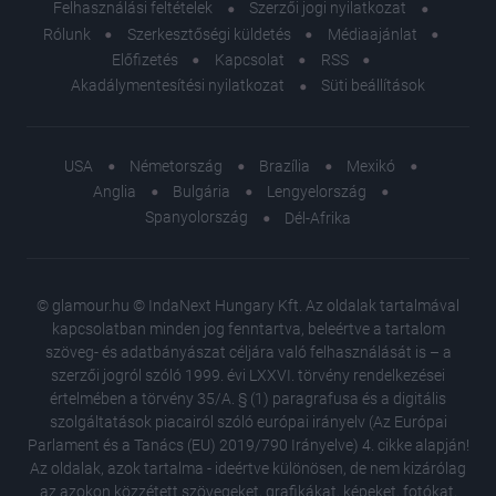
Felhasználási feltételek
Szerzői jogi nyilatkozat
Rólunk
Szerkesztőségi küldetés
Médiaajánlat
Előfizetés
Kapcsolat
RSS
Akadálymentesítési nyilatkozat
Süti beállítások
USA
Németország
Brazília
Mexikó
Anglia
Bulgária
Lengyelország
Spanyolország
Dél-Afrika
© glamour.hu © IndaNext Hungary Kft. Az oldalak tartalmával
kapcsolatban minden jog fenntartva, beleértve a tartalom
szöveg- és adatbányászat céljára való felhasználását is – a
szerzői jogról szóló 1999. évi LXXVI. törvény rendelkezései
értelmében a törvény 35/A. § (1) paragrafusa és a digitális
szolgáltatások piacairól szóló európai irányelv (Az Európai
Parlament és a Tanács (EU) 2019/790 Irányelve) 4. cikke alapján!
Az oldalak, azok tartalma - ideértve különösen, de nem kizárólag
az azokon közzétett szövegeket, grafikákat, képeket, fotókat,