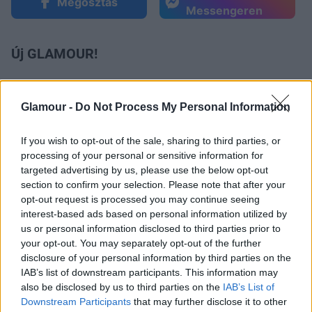
Megosztás
Messengeren
Új GLAMOUR!
Glamour -
Do Not Process My Personal Information
If you wish to opt-out of the sale, sharing to third parties, or
processing of your personal or sensitive information for
targeted advertising by us, please use the below opt-out
Küldés
Megosztás
section to confirm your selection. Please note that after your
Messengeren
opt-out request is processed you may continue seeing
interest-based ads based on personal information utilized by
us or personal information disclosed to third parties prior to
Itt állíthatod be
, hogy a Google
keresőben könnyebben megtaláld a
your opt-out. You may separately opt-out of the further
glamour.hu cikkeit
disclosure of your personal information by third parties on the
IAB’s list of downstream participants. This information may
also be disclosed by us to third parties on the
IAB’s List of
Downstream Participants
that may further disclose it to other