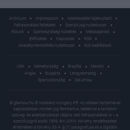
Archívum
Impresszum
Adatkezelési tájékoztató
Felhasználási feltételek
Szerzői jogi nyilatkozat
Rólunk
Szerkesztőségi küldetés
Médiaajánlat
Előfizetés
Kapcsolat
RSS
Akadálymentesítési nyilatkozat
Süti beállítások
USA
Németország
Brazília
Mexikó
Anglia
Bulgária
Lengyelország
Spanyolország
Dél-Afrika
© glamour.hu © IndaNext Hungary Kft. Az oldalak tartalmával
kapcsolatban minden jog fenntartva, beleértve a tartalom
szöveg- és adatbányászat céljára való felhasználását is – a
szerzői jogról szóló 1999. évi LXXVI. törvény rendelkezései
értelmében a törvény 35/A. § (1) paragrafusa és a digitális