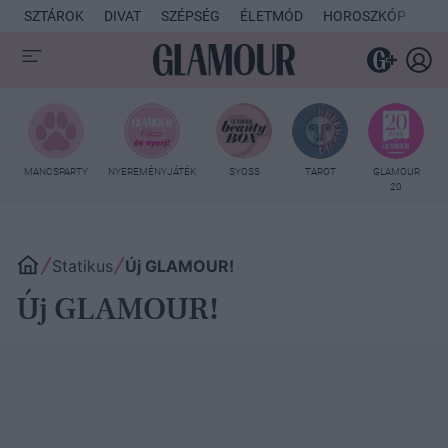
SZTÁROK
DIVAT
SZÉPSÉG
ÉLETMÓD
HOROSZKÓP
KU
MANCSPARTY
NYEREMÉNYJÁTÉK
SYOSS
TAROT
GLAMOUR
20
Statikus
Új GLAMOUR!
Új GLAMOUR!