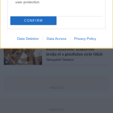
user protection.
A leggyakoribb egészségügyi
csapda, amibe nők ezrei lépnek
bele
CONFIRM
Támogatott Tartalom
Data Deletion
Data Access
Privacy Policy
Vizes fürdőruha és
fesztiválszezon: szakorvos
árulja el a gondtalan nyár titkát
Támogatott Tartalom