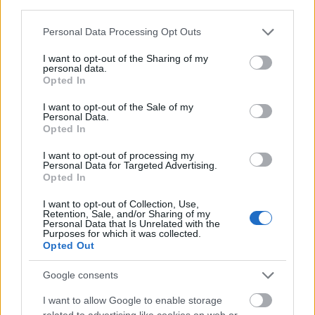
third parties.
Please note that this website/app uses one or more Google
Personal Data Processing Opt Outs
services and may gather and store information including but
not limited to your visit or usage behaviour. You may click to
I want to opt-out of the Sharing of my
personal data.
grant or deny consent to Google and its third-party tags to
Opted In
use your data for below specified purposes in below Google
consent section.
I want to opt-out of the Sale of my
Personal Data.
Opted In
TRENDBIBLIA
LADY GAGA
GLAMOUR
I want to opt-out of processing my
Personal Data for Targeted Advertising.
Opted In
Kövesd a Glamour cikkeit a
Google hírekben
is!
I want to opt-out of Collection, Use,
Retention, Sale, and/or Sharing of my
Personal Data that Is Unrelated with the
Purposes for which it was collected.
Opted Out
Google consents
I want to allow Google to enable storage
related to advertising like cookies on web or