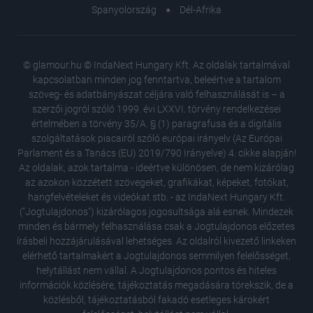
Spanyolország
Dél-Afrika
© glamour.hu © IndaNext Hungary Kft. Az oldalak tartalmával
kapcsolatban minden jog fenntartva, beleértve a tartalom
szöveg- és adatbányászat céljára való felhasználását is – a
szerzői jogról szóló 1999. évi LXXVI. törvény rendelkezései
értelmében a törvény 35/A. § (1) paragrafusa és a digitális
szolgáltatások piacairól szóló európai irányelv (Az Európai
Parlament és a Tanács (EU) 2019/790 Irányelve) 4. cikke alapján!
Az oldalak, azok tartalma - ideértve különösen, de nem kizárólag
az azokon közzétett szövegeket, grafikákat, képeket, fotókat,
hangfelvételeket és videókat stb. - az IndaNext Hungary Kft.
("Jogtulajdonos") kizárólagos jogosultsága alá esnek. Mindezek
minden és bármely felhasználása csak a Jogtulajdonos előzetes
írásbeli hozzájárulásával lehetséges. Az oldalról kivezető linkeken
elérhető tartalmakért a Jogtulajdonos semmilyen felelősséget,
helytállást nem vállal. A Jogtulajdonos pontos és hiteles
információk közlésére, tájékoztatás megadására törekszik, de a
közlésből, tájékoztatásból fakadó esetleges károkért