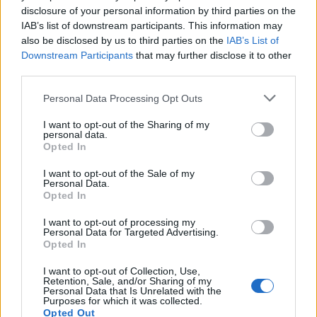
Summer Weeken!
disclosure of your personal information by third parties on the
IAB’s list of downstream participants. This information may
also be disclosed by us to third parties on the
IAB’s List of
Downstream Participants
that may further disclose it to other
third parties.
Please note that this website/app uses one or more Google
Personal Data Processing Opt Outs
services and may gather and store information including but
not limited to your visit or usage behaviour. You may click to
I want to opt-out of the Sharing of my
personal data.
grant or deny consent to Google and its third-party tags to
Opted In
use your data for below specified purposes in below Google
consent section.
I want to opt-out of the Sale of my
Personal Data.
GLAMOUR-SUMMER-WEEK-2023
Opted In
Borotva vagy gyanta - melyik a jobb
I want to opt-out of processing my
Personal Data for Targeted Advertising.
megoldás?
Opted In
I want to opt-out of Collection, Use,
Retention, Sale, and/or Sharing of my
Personal Data that Is Unrelated with the
Purposes for which it was collected.
Legnépszerűbb témák
Opted Out