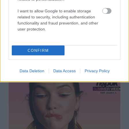
GLAMOUR-SUMMER-WEEK-2023
I want to allow Google to enable storage
related to security, including authentication
Kihagyhatatlan áron juthatsz hozzá
functionality and fraud prevention, and other
user protection.
ezekhez a szuper fényvédőkhöz a
GLAMOUR-napok Summer Week
kuponjaival!
CONFIRM
Data Deletion
Data Access
Privacy Policy