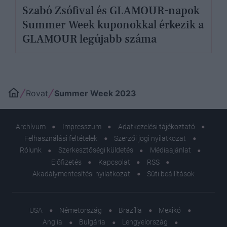
Szabó Zsófival és GLAMOUR-napok
Summer Week kuponokkal érkezik a
GLAMOUR legújabb száma
Rovat
Summer Week 2023
Archívum
Impresszum
Adatkezelési tájékoztató
Felhasználási feltételek
Szerzői jogi nyilatkozat
Rólunk
Szerkesztőségi küldetés
Médiaajánlat
Előfizetés
Kapcsolat
RSS
Akadálymentesítési nyilatkozat
Süti beállítások
USA
Németország
Brazília
Mexikó
Anglia
Bulgária
Lengyelország