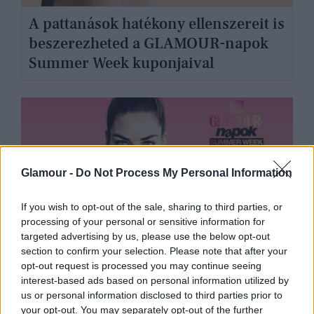
A pattanások hatékony ellenszereit is
beszerezheted a GLAMOUR-napok
Summer Week kuponjaival
Glamour -
Do Not Process My Personal Information
If you wish to opt-out of the sale, sharing to third parties, or
processing of your personal or sensitive information for
targeted advertising by us, please use the below opt-out
section to confirm your selection. Please note that after your
Csapj le a nyaraláshoz
opt-out request is processed you may continue seeing
interest-based ads based on personal information utilized by
kedvezményesen utazó méretű
us or personal information disclosed to third parties prior to
szépségtermékekre a GLAMOUR
your opt-out. You may separately opt-out of the further