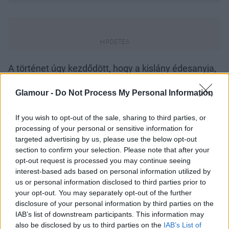
A történet úgy kezdődött, hogy a kislány édesanyja,
Mami Kano iPhone fotója bejárta az internetet a
babáról, aki természetesen tőle örökölte a jó
Glamour -
Do Not Process My Personal Information
géneket. A képet a
People magazin
is leközölte, és
azt is megírták, hogy megérdemelne egy Pantene
If you wish to opt-out of the sale, sharing to third parties, or
szerződést, egyértelműen egyetértett velük a
processing of your personal or sensitive information for
targeted advertising by us, please use the below opt-out
samponmárka, mert a kis Chanco már meg is kapta
section to confirm your selection. Please note that after your
első kampányát. Yoshiaki Okura a P&G japán
opt-out request is processed you may continue seeing
márkaizgatója azonnal felvette a kapcsolatot az
interest-based ads based on personal information utilized by
édesanyával, mert "Chanco személyisége és
us or personal information disclosed to third parties prior to
különlegessége beleillik abba az imidzsbe, amit a
your opt-out. You may separately opt-out of the further
nők felé akarnak közvetíteni".
disclosure of your personal information by third parties on the
IAB’s list of downstream participants. This information may
also be disclosed by us to third parties on the
IAB’s List of