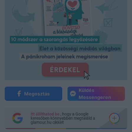
Küldés
Megosztás
Messengeren
Itt állíthatod be
, hogy a Google
keresőben könnyebben megtaláld a
glamour.hu cikkeit