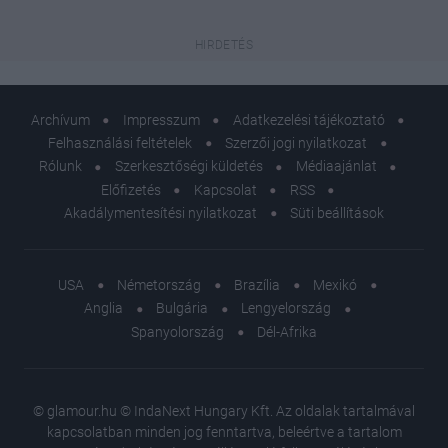
Archívum
Impresszum
Adatkezelési tájékoztató
Felhasználási feltételek
Szerzői jogi nyilatkozat
Rólunk
Szerkesztőségi küldetés
Médiaajánlat
Előfizetés
Kapcsolat
RSS
Akadálymentesítési nyilatkozat
Süti beállítások
USA
Németország
Brazília
Mexikó
Anglia
Bulgária
Lengyelország
Spanyolország
Dél-Afrika
© glamour.hu © IndaNext Hungary Kft. Az oldalak tartalmával
kapcsolatban minden jog fenntartva, beleértve a tartalom