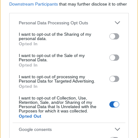
Downstream Participants
that may further disclose it to other
third parties.
Please note that this website/app uses one or more Google
Personal Data Processing Opt Outs
services and may gather and store information including but
not limited to your visit or usage behaviour. You may click to
I want to opt-out of the Sharing of my
personal data.
grant or deny consent to Google and its third-party tags to
Opted In
use your data for below specified purposes in below Google
consent section.
I want to opt-out of the Sale of my
Personal Data.
Opted In
I want to opt-out of processing my
Personal Data for Targeted Advertising.
Opted In
I want to opt-out of Collection, Use,
A Golden Globe gála leggyönyörűbb sminkjei
Retention, Sale, and/or Sharing of my
Personal Data that Is Unrelated with the
Purposes for which it was collected.
A Golden Globe gála leggyönyörűbb sminkjei
Opted Out
Google consents