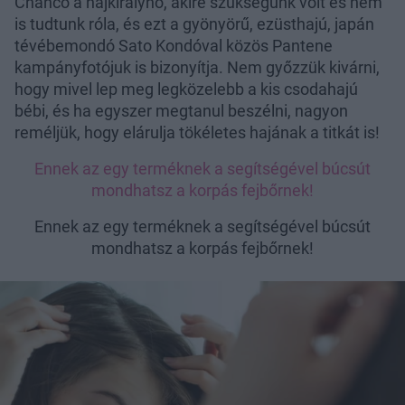
Chanco a hajkirálynő, akire szükségünk volt és nem
is tudtunk róla, és ezt a gyönyörű, ezüsthajú, japán
tévébemondó Sato Kondóval közös Pantene
kampányfotójuk is bizonyítja. Nem győzzük kivárni,
hogy mivel lep meg legközelebb a kis csodahajú
bébi, és ha egyszer megtanul beszélni, nagyon
reméljük, hogy elárulja tökéletes hajának a titkát is!
Ennek az egy terméknek a segítségével búcsút
mondhatsz a korpás fejbőrnek!
Ennek az egy terméknek a segítségével búcsút
mondhatsz a korpás fejbőrnek!