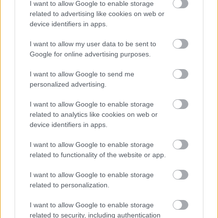
I want to allow Google to enable storage
related to advertising like cookies on web or
device identifiers in apps.
I want to allow my user data to be sent to
Google for online advertising purposes.
I want to allow Google to send me
personalized advertising.
I want to allow Google to enable storage
related to analytics like cookies on web or
device identifiers in apps.
I want to allow Google to enable storage
related to functionality of the website or app.
Mégis ki irigykedne egy kisbabára, akinek még
öntudata sincs, pelenkázni kell és minden
I want to allow Google to enable storage
lélegzetvételét figyelik a szüleik. Azonban, ha egy
related to personalization.
nap Chanco hajával ébrednénk fel, valószínűleg nem
I want to allow Google to enable storage
lenne gondunk belőle. A kislány alig egy évesen már
related to security, including authentication