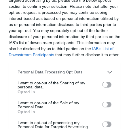
bevállalta a finom világosításokat, ami a laikus
targeted advertising by us, please use the below opt-out
section to confirm your selection. Please note that after your
szemek számára aligha volt feltűnő. A mostani
opt-out request is processed you may continue seeing
váltásra nem is időzíthetett volna jobban, ugyanis a
interest-based ads based on personal information utilized by
finom szőke tincsek tökéletesen passzolnak a nyár
us or personal information disclosed to third parties prior to
hangulatához.
your opt-out. You may separately opt-out of the further
disclosure of your personal information by third parties on the
IAB’s list of downstream participants. This information may
also be disclosed by us to third parties on the
IAB’s List of
Downstream Participants
that may further disclose it to other
third parties.
Please note that this website/app uses one or more Google
Personal Data Processing Opt Outs
services and may gather and store information including but
not limited to your visit or usage behaviour. You may click to
I want to opt-out of the Sharing of my
personal data.
grant or deny consent to Google and its third-party tags to
Opted In
use your data for below specified purposes in below Google
consent section.
I want to opt-out of the Sale of my
Personal Data.
Opted In
I want to opt-out of processing my
Personal Data for Targeted Advertising.