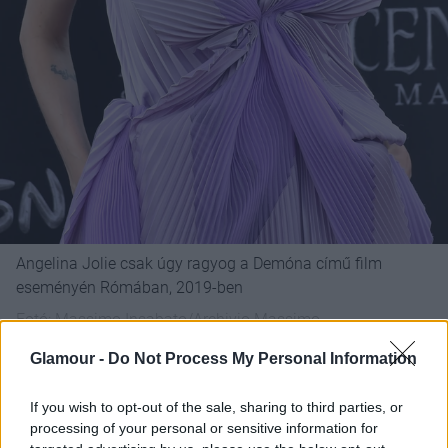
Angelina Jolie csak úgy ragyog a Demóna című film
eseményén Rómában, 2019-ben
Fotó:
Massimo Insabato/Archivio Massimo
Insabato/Mondadori Portfolio via Getty Images
Glamour -
Do Not Process My Personal Information
Angelinának nagyon jól állnak a meleg tónusok,
If you wish to opt-out of the sale, sharing to third parties, or
amivel úgy látszik, ő is tisztában van: néhányszor
processing of your personal or sensitive information for