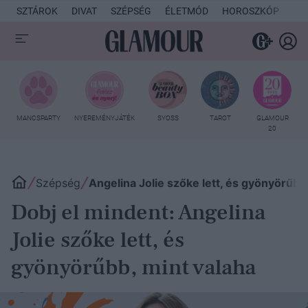
SZTÁROK
DIVAT
SZÉPSÉG
ÉLETMÓD
HOROSZKÓP
KU
MANCSPARTY
NYEREMÉNYJÁTÉK
SYOSS
TAROT
GLAMOUR
20
Szépség
Angelina Jolie szőke lett, és gyönyörűbb
Dobj el mindent: Angelina
Jolie szőke lett, és
gyönyörűbb, mint valaha