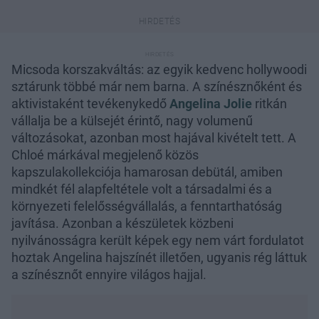
Micsoda korszakváltás: az egyik kedvenc hollywoodi
sztárunk többé már nem barna. A színésznőként és
aktivistaként tevékenykedő
Angelina Jolie
ritkán
vállalja be a külsejét érintő, nagy volumenű
változásokat, azonban most hajával kivételt tett. A
Chloé márkával megjelenő közös
kapszulakollekciója hamarosan debütál, amiben
mindkét fél alapfeltétele volt a társadalmi és a
környezeti felelősségvállalás, a fenntarthatóság
javítása. Azonban a készületek közbeni
nyilvánosságra került képek egy nem várt fordulatot
hoztak Angelina hajszínét illetően, ugyanis rég láttuk
a színésznőt ennyire világos hajjal.