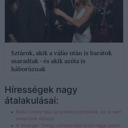
Sztárok, akik a válás után is barátok
maradtak - és akik azóta is
háborúznak
Hírességek nagy
átalakulásai:
Blake Lively haja új színben pompázik, és rá sem
ismertünk először
A Stranger Things színésznője rövid hajjal jelent