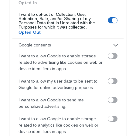
Opted In
I want to opt-out of Collection, Use,
Retention, Sale, and/or Sharing of my
Personal Data that Is Unrelated with the
Purposes for which it was collected.
Opted Out
Google consents
I want to allow Google to enable storage
related to advertising like cookies on web or
device identifiers in apps.
I want to allow my user data to be sent to
Google for online advertising purposes.
Angelina Jolie szeret kísérletezni a világosabb, melegebb
I want to allow Google to send me
tónusokkal, de sohasem feltűnően
personalized advertising.
Fotó:
JC Olivera/GA/Getty Images
I want to allow Google to enable storage
related to analytics like cookies on web or
device identifiers in apps.