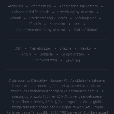
Archívum
Impresszum
Adatkezelési tájékoztató
Felhasználási feltételek
Szerzői jogi nyilatkozat
Rólunk
Szerkesztőségi küldetés
Médiaajánlat
Előfizetés
Kapcsolat
RSS
Akadálymentesítési nyilatkozat
Süti beállítások
USA
Németország
Brazília
Mexikó
Anglia
Bulgária
Lengyelország
Spanyolország
Dél-Afrika
© glamour.hu © IndaNext Hungary Kft. Az oldalak tartalmával
kapcsolatban minden jog fenntartva, beleértve a tartalom
szöveg- és adatbányászat céljára való felhasználását is – a
szerzői jogról szóló 1999. évi LXXVI. törvény rendelkezései
értelmében a törvény 35/A. § (1) paragrafusa és a digitális
szolgáltatások piacairól szóló európai irányelv (Az Európai
Parlament és a Tanács (EU) 2019/790 Irányelve) 4. cikke alapján!