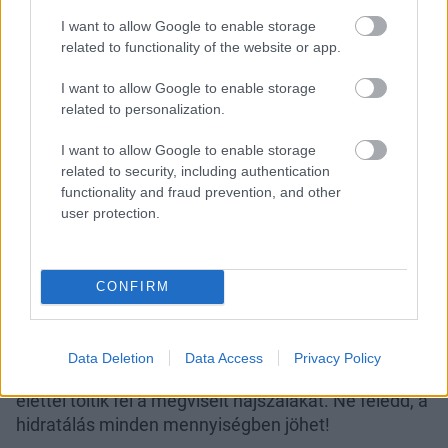
I want to allow Google to enable storage
related to functionality of the website or app.
Ha nagy lépésre szánod el
I want to allow Google to enable storage
related to personalization.
magad
I want to allow Google to enable storage
A haj hosszán történő változtatások mellett a
related to security, including authentication
hajszín gyökeres leváltása legalább ugyanannyira
functionality and fraud prevention, and other
nehéz döntés, ha nem nehezebb. Ha valaki rászánja
user protection.
magát, azt mindenképp tudnia kell, hogy a festett
szőke hajat különféle kémiai folyamatok árán érik el
,
így nem kerülhető el a hajszálak szerkezetének
CONFIRM
valamilyen roncsolódása és a dehidratáltság
kialakulása. Ezért olyan termékek mellett, amelyek
segítenek megőrizni a hibátlan szőke színt, érdemes
Data Deletion
Data Access
Privacy Policy
olyan ápolókat is bevezetni a rutinba, amelyek
élettel töltik fel a megviselt hajszálakat. Ne feledd, a
hidratálás minden mennyiségben jöhet!