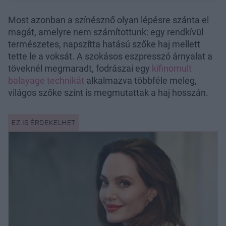
Most azonban a színésznő olyan lépésre szánta el
magát, amelyre nem számítottunk: egy rendkívül
természetes, napszítta hatású szőke haj mellett
tette le a voksát. A szokásos eszpresszó árnyalat a
töveknél megmaradt, fodrászai egy
kifinomult
balayage technikát
alkalmazva többféle meleg,
világos szőke színt is megmutattak a haj hosszán.