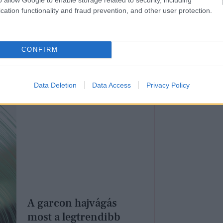
cation functionality and fraud prevention, and other user protection.
érvörös rúzst
CONFIRM
Data Deletion
Data Access
Privacy Policy
A garcon hajvágás
most a legtrendibb