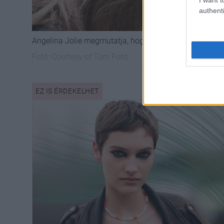
authenti
Angelina Jolie megmutatja, hogyan viseljük az igazi, v
Fotó:
Courtesy of Tom Ford