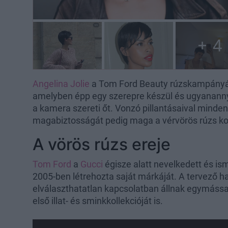
+ 4
Angelina Jolie
a Tom Ford Beauty rúzskampányába
amelyben épp egy szerepre készül és ugyananny
a kamera szereti őt. Vonzó pillantásaival mindent
magabiztosságát pedig maga a vérvörös rúzs k
A vörös rúzs ereje
Tom Ford
a
Gucci
égisze alatt nevelkedett és is
2005-ben létrehozta saját márkáját. A tervező ha
elválaszthatatlan kapcsolatban állnak egymássa
első illat- és sminkkollekcióját is.