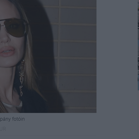
pány fotóin
OUR