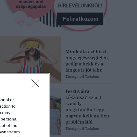
Feliratkozom
Mindenki azt hiszi,
hogy egészségtelen,
pedig a hekk és a
lángos is jót tehe
Támogatott Tartalom
Fesztiválra
készülsz? Ez a 3
sonal or
szabály
ection to
megkímélhet egy
ou may
nagyon kellemetlen
 personal
problémától
out of the
Támogatott Tartalom
 downstream