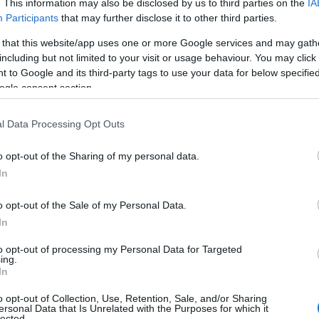
. This information may also be disclosed by us to third parties on the
IA
Participants
that may further disclose it to other third parties.
 that this website/app uses one or more Google services and may gath
including but not limited to your visit or usage behaviour. You may click 
ert és előszeretettel használt
vörös
 to Google and its third-party tags to use your data for below specifi
ogle consent section.
n rejlő erőt szimbolizálja, ahogyan
 Globe-díjas amerikai színésznő,
nak fotóin ragyog.
l Data Processing Opt Outs
atatlan
o opt-out of the Sharing of my personal data.
In
n nemzetközi ikonként ismert, emellett
már magát a történelemkönyvekbe,
o opt-out of the Sale of my Personal Data.
ten a menekültek és az emberi jogok
In
is magazinok szavazásain többször
to opt-out of processing my Personal Data for Targeted
 legvonzóbb címeket, épp ezért nem
ing.
etettel dolgoznak vele.
In
o opt-out of Collection, Use, Retention, Sale, and/or Sharing
ersonal Data that Is Unrelated with the Purposes for which it
lected.