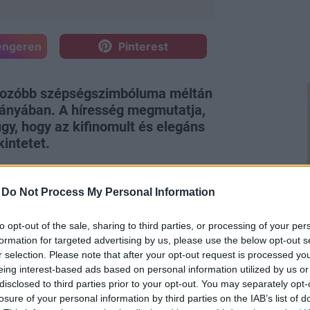
engeren
Pinterest
ározóbb szépségszimbóluma méltán
ányában. A híresség megmutatja,
úgy, hogy az kifinomult és elegáns
intetet.
-
Do Not Process My Personal Information
to opt-out of the sale, sharing to third parties, or processing of your per
formation for targeted advertising by us, please use the below opt-out s
változnak, néhány irányzat egyszerűen
r selection. Please note that after your opt-out request is processed y
lyen például a szőke haj, míg a
eing interest-based ads based on personal information utilized by us or
den szezonban újra és újra felbukkan.
disclosed to third parties prior to your opt-out. You may separately opt-
losure of your personal information by third parties on the IAB’s list of