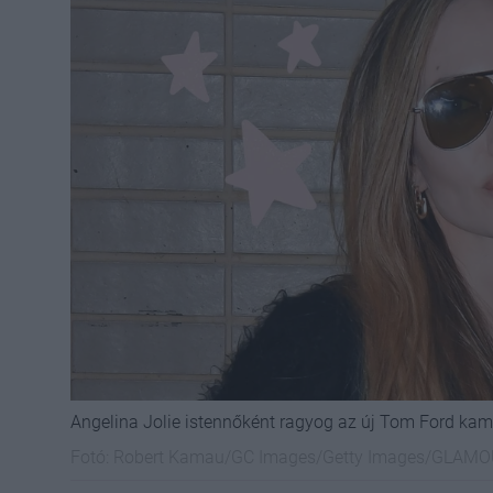
Angelina Jolie istennőként ragyog az új Tom Ford kam
Fotó:
Robert Kamau/GC Images/Getty Images/GLAM