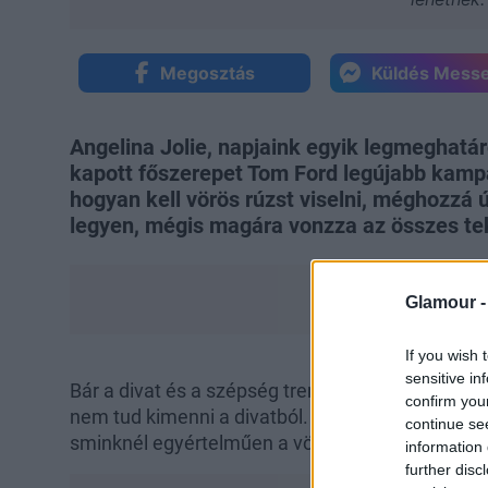
Megosztás
Küldés Mess
Angelina Jolie, napjaink egyik legmeghat
kapott főszerepet Tom Ford legújabb kamp
hogyan kell vörös rúzst viselni, méghozzá 
legyen, mégis magára vonzza az összes tek
Glamour 
If you wish 
sensitive in
Bár a divat és a szépség trendjei folyamatosan 
confirm you
nem tud kimenni a divatból. A frizurák esetében i
continue se
sminknél egyértelműen a vörös rúzs az, ami min
information 
further disc