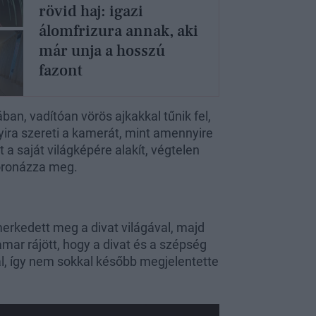
rövid haj: igazi
álomfrizura annak, aki
már unja a hosszú
fazont
n, vadítóan vörös ajkakkal tűnik fel,
ira szereti a kamerát, mint amennyire
 a saját világképére alakít, végtelen
oronázza meg.
merkedett meg a divat világával, majd
mar rájött, hogy a divat és a szépség
l, így nem sokkal később megjelentette