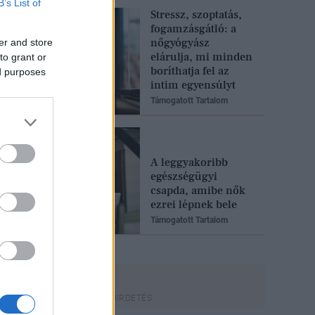
B’s List of
Stressz, szoptatás,
fogamzásgátló: a
nőgyógyász
er and store
elárulja, mi minden
to grant or
boríthatja fel az
ed purposes
intim egyensúlyt
Támogatott Tartalom
A leggyakoribb
egészségügyi
csapda, amibe nők
ezrei lépnek bele
Támogatott Tartalom