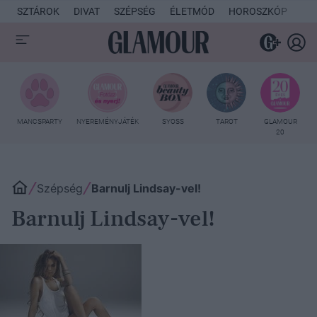
SZTÁROK
DIVAT
SZÉPSÉG
ÉLETMÓD
HOROSZKÓP
KU
MANCSPARTY
NYEREMÉNYJÁTÉK
SYOSS
TAROT
GLAMOUR
20
Szépség
Barnulj Lindsay-vel!
Barnulj Lindsay-vel!