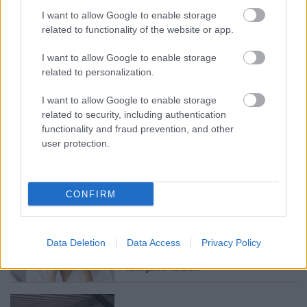
I want to allow Google to enable storage
related to functionality of the website or app.
I want to allow Google to enable storage
related to personalization.
Feliratkozom
I want to allow Google to enable storage
related to security, including authentication
Stressz, szoptatás,
functionality and fraud prevention, and other
fogamzásgátló: a nőgyógyász
user protection.
elárulja, mi minden boríthatja
fel az intim egyensúlyt
Támogatott Tartalom
CONFIRM
Neked is rosaceás a bőrőd?
Data Deletion
Data Access
Privacy Policy
Innen tudhatod!
Támogatott Tartalom