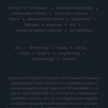
Archívum
Impresszum
Adatkezelési tájékoztató
Felhasználási feltételek
Szerzői jogi nyilatkozat
Rólunk
Szerkesztőségi küldetés
Médiaajánlat
Előfizetés
Kapcsolat
RSS
Akadálymentesítési nyilatkozat
Süti beállítások
USA
Németország
Brazília
Mexikó
Anglia
Bulgária
Lengyelország
Spanyolország
Dél-Afrika
© glamour.hu © IndaNext Hungary Kft. Az oldalak tartalmával
kapcsolatban minden jog fenntartva, beleértve a tartalom
szöveg- és adatbányászat céljára való felhasználását is – a
szerzői jogról szóló 1999. évi LXXVI. törvény rendelkezései
értelmében a törvény 35/A. § (1) paragrafusa és a digitális
szolgáltatások piacairól szóló európai irányelv (Az Európai