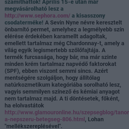
számíthattok! Április 15-e után már
megvásárolható lesz a
http://www.sephora.com/
a kisasszony
csodaterméke!
A Sevin Nyne névre keresztelt
önbarnító permet, amelyhez a legmélyebb szín
elérése érdekében karamellt adagoltak,
emellett tartalmaz még Chardonnay-t, amely a
világ egyik legismertebb szőlőfajtája. A
termék furcsasága, hogy bár, ma már szinte
minden krém tartalmaz napvédő faktorokat
(SPF), ebben viszont semmi sincs. Azért
mentségére szolgáljon, hogy állítólag
natúrkozmetikum kategóriába sorolható lesz,
vagyis semmilyen színező és kémiai anyagot
nem tartalmaz majd. A ti döntésetek, főként,
ha elolvastátok
http://www.glamouronline.hu/szepsegblog/tanor
a-nepszeru-betegseg-806.html
, Lohan
"mellékszereplésével".