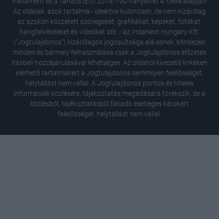
Parlament és a Tanács (EU) 2019/790 Irányelve) 4. cikke alapján!
Az oldalak, azok tartalma - ideértve különösen, de nem kizárólag
az azokon közzétett szövegeket, grafikákat, képeket, fotókat,
hangfelvételeket és videókat stb. - az IndaNext Hungary Kft.
("Jogtulajdonos") kizárólagos jogosultsága alá esnek. Mindezek
minden és bármely felhasználása csak a Jogtulajdonos előzetes
írásbeli hozzájárulásával lehetséges. Az oldalról kivezető linkeken
elérhető tartalmakért a Jogtulajdonos semmilyen felelősséget,
helytállást nem vállal. A Jogtulajdonos pontos és hiteles
információk közlésére, tájékoztatás megadására törekszik, de a
közlésből, tájékoztatásból fakadó esetleges károkért
felelősséget, helytállást nem vállal.