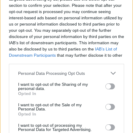
section to confirm your selection. Please note that after your
opt-out request is processed you may continue seeing
interest-based ads based on personal information utilized by
us or personal information disclosed to third parties prior to
your opt-out. You may separately opt-out of the further
disclosure of your personal information by third parties on the
IAB’s list of downstream participants. This information may
also be disclosed by us to third parties on the
IAB’s List of
Downstream Participants
that may further disclose it to other
third parties.
Küldés
Megosztás
Messengeren
Please note that this website/app uses one or more Google
Personal Data Processing Opt Outs
services and may gather and store information including but
not limited to your visit or usage behaviour. You may click to
I want to opt-out of the Sharing of my
personal data.
Itt állíthatod be
, hogy a Google
grant or deny consent to Google and its third-party tags to
keresőben könnyebben megtaláld a
Opted In
use your data for below specified purposes in below Google
glamour.hu cikkeit
consent section.
I want to opt-out of the Sale of my
Personal Data.
Opted In
I want to opt-out of processing my
Personal Data for Targeted Advertising.