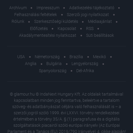
Archívum
Impresszum
Adatkezelési tájékoztató
Felhasználási feltételek
Szerzői jogi nyilatkozat
Rólunk
Szerkesztőségi küldetés
Médiaajánlat
Előfizetés
Kapcsolat
RSS
Akadálymentesítési nyilatkozat
Süti beállítások
USA
Németország
Brazília
Mexikó
Anglia
Bulgária
Lengyelország
Spanyolország
Dél-Afrika
© glamour.hu © IndaNext Hungary Kft. Az oldalak tartalmával
kapcsolatban minden jog fenntartva, beleértve a tartalom
szöveg- és adatbányászat céljára való felhasználását is – a
szerzői jogról szóló 1999. évi LXXVI. törvény rendelkezései
értelmében a törvény 35/A. § (1) paragrafusa és a digitális
szolgáltatások piacairól szóló európai irányelv (Az Európai
Parlament és a Tanács (EU) 2019/790 Irányelve) 4. cikke alapján!