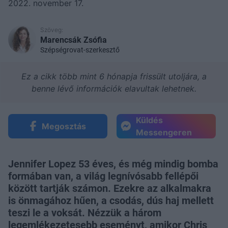
2022. november 17.
Szöveg:
Marencsák Zsófia
Szépségrovat-szerkesztő
Ez a cikk több mint 6 hónapja frissült utoljára, a
benne lévő információk elavultak lehetnek.
Küldés
Megosztás
Messengeren
Jennifer Lopez 53 éves, és még mindig bomba
formában van, a világ legnívósabb fellépői
között tartják számon. Ezekre az alkalmakra
is önmagához hűen, a csodás, dús haj mellett
teszi le a voksát. Nézzük a három
legemlékezetesebb eseményt, amikor Chris