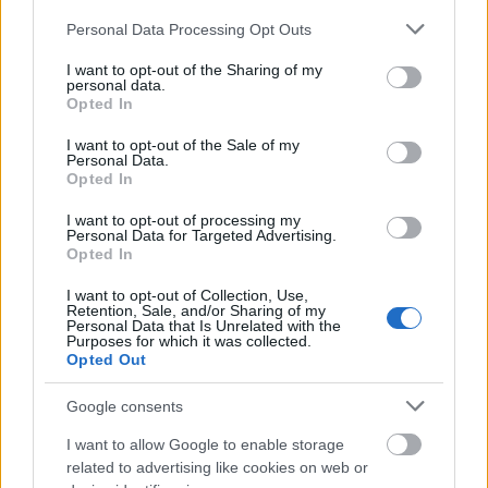
otthon elkészíthető lófarok titkát, így ha kedvet
Please note that this website/app uses one or more Google
Personal Data Processing Opt Outs
services and may gather and store information including but
kaptál a frizurához, próbáld ki te is!
not limited to your visit or usage behaviour. You may click to
I want to opt-out of the Sharing of my
personal data.
grant or deny consent to Google and its third-party tags to
Opted In
use your data for below specified purposes in below Google
consent section.
I want to opt-out of the Sale of my
Personal Data.
Opted In
I want to opt-out of processing my
Personal Data for Targeted Advertising.
Opted In
I want to opt-out of Collection, Use,
Retention, Sale, and/or Sharing of my
Personal Data that Is Unrelated with the
Purposes for which it was collected.
Opted Out
Google consents
A dús haj a cél? Ezzel az egyszerű és
I want to allow Google to enable storage
látványos copffal sikerülni fog!
related to advertising like cookies on web or