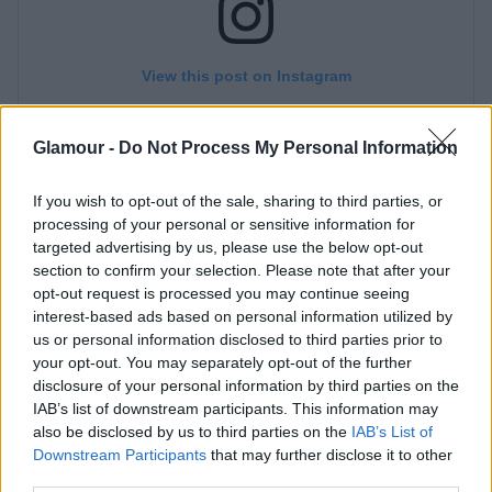
Glamour -
Do Not Process My Personal Information
If you wish to opt-out of the sale, sharing to third parties, or
processing of your personal or sensitive information for
targeted advertising by us, please use the below opt-out
section to confirm your selection. Please note that after your
opt-out request is processed you may continue seeing
interest-based ads based on personal information utilized by
us or personal information disclosed to third parties prior to
your opt-out. You may separately opt-out of the further
disclosure of your personal information by third parties on the
IAB’s list of downstream participants. This information may
Nem csak kiengedett hajjal, hanem összekötve, egy
also be disclosed by us to third parties on the
IAB’s List of
lófarokkal is fantasztikusan mutat az énekesnő, a
Downstream Participants
that may further disclose it to other
kívánt hatás nem marad el. Mint korábban már
third parties.
írtunk róla,
Chris megosztotta
a tökéletesen dús,