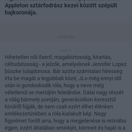
Appleton sztárfodrász kezei között szépült
hajkoronája.
Hihetetlen női őserő, magabiztosság, kitartás,
céltudatosság - a jelzők, amelyeknek Jennifer Lopez
büszke tulajdonosa. Bár azóta számtalan híresség
írta be magát a legjobbak közé, JLo még ennyi idő
után is gondoskodik róla, hogy a neve még
véletlenül se merüljön feledésbe. Dalai nagy részét
a világ bármely pontján, generációkon keresztül
kívülről fújják, de nem csak ezért élhet élénken
emlékezetünkben a róla kialakult kép. Nagy
figyelmet fordít arra, hogy a megjelenése is retinába
égjen, ezért általában sminkjét, körmeit és haját is a