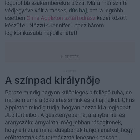
legprofibb szakemberekre bízza. Mára már szinte
védjegyévé vált a mesés,
dús haj
, ami a legtöbb
esetben
Chris Appleton sztárfodrász
kezei között
készül el. Nézzük Jennifer Lopez három
legikonikusabb haj-pillanatát!
A színpad királynője
Persze mindig nagyon különleges a fellépő ruha, de
mit sem érne a tökéletes smink és a haj nélkül. Chris
Appleton mindig tudja, hogyan hozza ki a legjobbat
JLo fürtjeiből. A gesztenyebarna, aranybarna, és
aranyszőke árnyalatai még jobban rásegítenek,
hogy a frizura minél dúsabbnak tűnjön anélkül, hogy
erőltetettnek és természetellenesnek hasson.