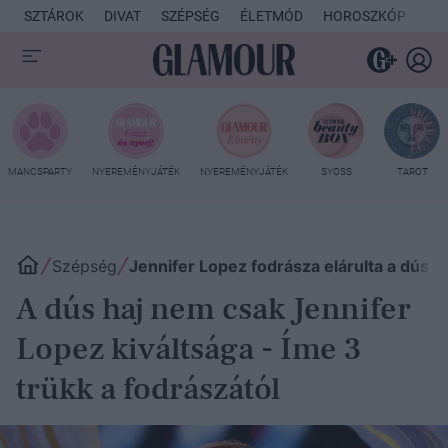
SZTÁROK
DIVAT
SZÉPSÉG
ÉLETMÓD
HOROSZKÓP
KU
MANCSPARTY
NYEREMÉNYJÁTÉK
NYEREMÉNYJÁTÉK
SYOSS
TAROT
Szépség
Jennifer Lopez fodrásza elárulta a dús haj
A dús haj nem csak Jennifer
Lopez kiváltsága - Íme 3
trükk a fodrászától