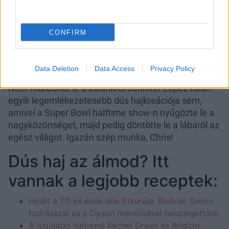
CONFIRM
Data Deletion
Data Access
Privacy Policy
Nem maradhat le a listánkról Jennifer Lopez talán
egyik legemlékezetesebb dús hajkreációja sem,
amivel a Super Bowl halftime show-n nyűgözte le a
nagyközönséget, majd pedig döntötte le a lábáról az
egész világot. Igazán szép munka, Chris!
Dús haj az álmod? Itt
vannak a legjobb receptek:
Hódít a 70-es évek dús frizurája: Radván Simon
fodrásszal és a Dyson mérnökével beszélgettünk
A legújabb hajtrend Rachel Green és Brigitte