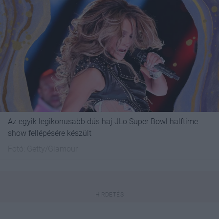
Az egyik legikonusabb dús haj JLo Super Bowl halftime
show fellépésére készült
Fotó:
Getty/Glamour