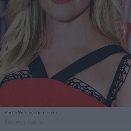
Reese Witherspoon smink
Fotó:
rex/puzzlepix