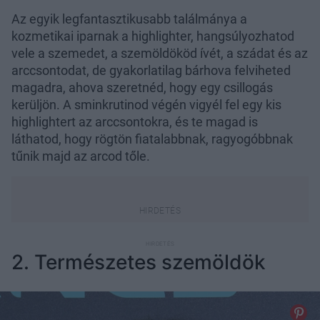
Az egyik legfantasztikusabb találmánya a
kozmetikai iparnak a highlighter, hangsúlyozhatod
vele a szemedet, a szemöldököd ívét, a szádat és az
arccsontodat, de gyakorlatilag bárhova felviheted
magadra, ahova szeretnéd, hogy egy csillogás
kerüljön. A sminkrutinod végén vigyél fel egy kis
highlightert az arccsontokra, és te magad is
láthatod, hogy rögtön fiatalabbnak, ragyogóbbnak
tűnik majd az arcod tőle.
2. Természetes szemöldök