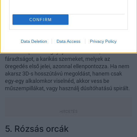
CONFIRM
Kim Kardashian smink
Fotó:
rex/puzzlepix
Data Deletion
Data Access
Privacy Policy
A hosszú pillák megnyitják a tekinteted, és a
fáradtságot, a karikás szemeket, melyek az
öregedés első jelei, azonnal ellenpontozza. Ha nem
akarsz 3D-s hosszútávú megoldást, hanem csak
egy-egy alkalomkor viselnéd, akkor vess be
műszempillákat, vagy használj dúsítóhatású spirált.
5. Rózsás orcák