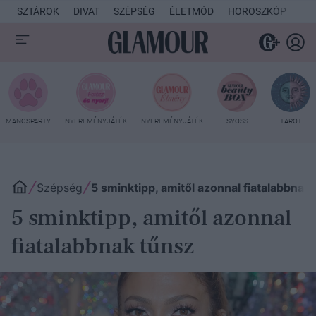
SZTÁROK
DIVAT
SZÉPSÉG
ÉLETMÓD
HOROSZKÓP
KU
MANCSPARTY
NYEREMÉNYJÁTÉK
NYEREMÉNYJÁTÉK
SYOSS
TAROT
Szépség
5 sminktipp, amitől azonnal fiatalabbnak
5 sminktipp, amitől azonnal
fiatalabbnak tűnsz