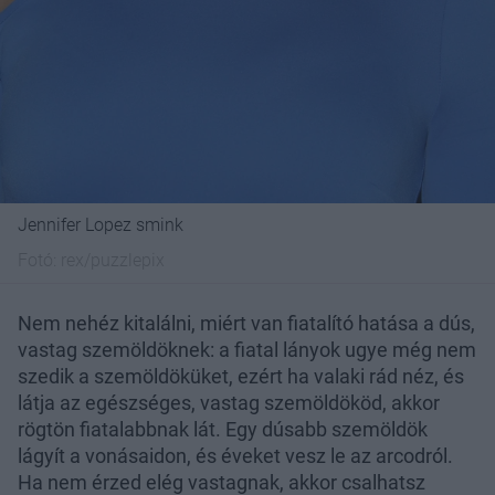
Jennifer Lopez smink
Fotó:
rex/puzzlepix
Nem nehéz kitalálni, miért van fiatalító hatása a dús,
vastag szemöldöknek: a fiatal lányok ugye még nem
szedik a szemöldöküket, ezért ha valaki rád néz, és
látja az egészséges, vastag szemöldököd, akkor
rögtön fiatalabbnak lát. Egy dúsabb szemöldök
lágyít a vonásaidon, és éveket vesz le az arcodról.
Ha nem érzed elég vastagnak, akkor csalhatsz