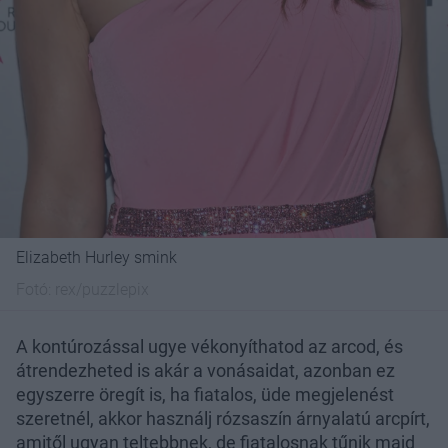
Elizabeth Hurley smink
Fotó:
rex/puzzlepix
A kontúrozással ugye vékonyíthatod az arcod, és
átrendezheted is akár a vonásaidat, azonban ez
egyszerre öregít is, ha fiatalos, üde megjelenést
szeretnél, akkor használj rózsaszín árnyalatú arcpírt,
amitől ugyan teltebbnek, de fiatalosnak tűnik majd