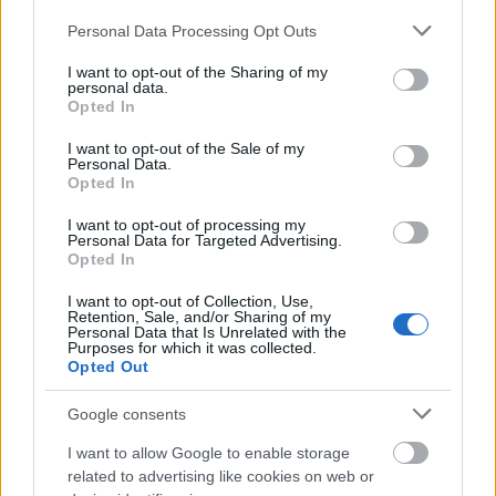
Please note that this website/app uses one or more Google
Personal Data Processing Opt Outs
Míg egy erős rúzs öltöztet, közben markánssá teszi
services and may gather and store information including but
az arcod és hangsúlyozza a vonásaiat, a
not limited to your visit or usage behaviour. You may click to
I want to opt-out of the Sharing of my
rózsaszínes, csillogó szájfények viszont
personal data.
grant or deny consent to Google and its third-party tags to
Opted In
természetessé, fiatalossá teszik a megjelenésed. A
use your data for below specified purposes in below Google
szájfénnyel dúsabbnak, teltebbnek tűnnek az ajkaid,
consent section.
I want to opt-out of the Sale of my
Personal Data.
amelyek ugyebár a kor előre haladtával egyre csak
Opted In
vékonyodnak, ezzel a csellel visszafordíthatod az
időt.
I want to opt-out of processing my
Personal Data for Targeted Advertising.
Opted In
4. Rebegő pillák
I want to opt-out of Collection, Use,
Retention, Sale, and/or Sharing of my
Personal Data that Is Unrelated with the
Purposes for which it was collected.
Opted Out
Google consents
I want to allow Google to enable storage
related to advertising like cookies on web or