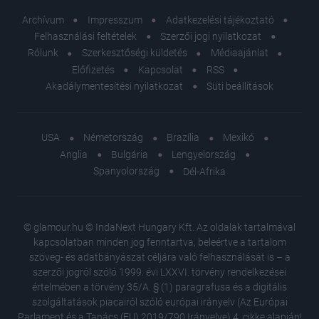
Archívum
Impresszum
Adatkezelési tájékoztató
Felhasználási feltételek
Szerzői jogi nyilatkozat
Rólunk
Szerkesztőségi küldetés
Médiaajánlat
Előfizetés
Kapcsolat
RSS
Akadálymentesítési nyilatkozat
Süti beállítások
USA
Németország
Brazília
Mexikó
Anglia
Bulgária
Lengyelország
Spanyolország
Dél-Afrika
© glamour.hu © IndaNext Hungary Kft. Az oldalak tartalmával
kapcsolatban minden jog fenntartva, beleértve a tartalom
szöveg- és adatbányászat céljára való felhasználását is – a
szerzői jogról szóló 1999. évi LXXVI. törvény rendelkezései
értelmében a törvény 35/A. § (1) paragrafusa és a digitális
szolgáltatások piacairól szóló európai irányelv (Az Európai
Parlament és a Tanács (EU) 2019/790 Irányelve) 4. cikke alapján!