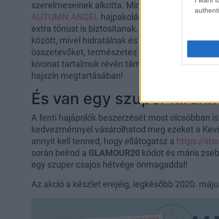
szerelmeseinek alkotta. Mint egy ajakfény a szá
authenti
AUTUMN.ANGEL
hajpakolások csillogást adna
extra tónust is biztosítanak. Ideális tápláló hajp
között, mivel hidratálnak és visszaállítják a haj
összetevőket, természetes lágyítót tartalmaznak,
kivonat tartalmuk révén támogatnak a hosszú tá
hajszín megtartásában!
És van egy szuper hírünk 
A fenti hajápolók beszerzését most olcsóbban i
kedvezménnyel vásárolhatod meg ezeket a Kev
annyit kell tenned, hogy ellátogatsz a
https://sh
során beírod a
GLAMOUR20
kódot és máris zse
egy szuper csajos hétvége önmagaddal!
Az akció a készlet erejéig, legkésőbb 2020. május