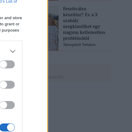
B’s List of
Fesztiválra
készülsz? Ez a 3
er and store
szabály
to grant or
megkímélhet egy
ed purposes
nagyon kellemetlen
problémától
Támogatott Tartalom