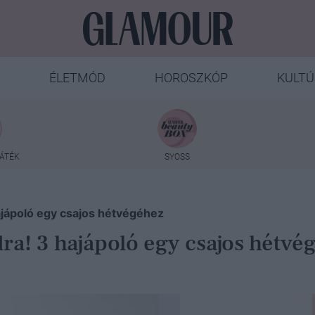
ÉLETMÓD
HOROSZKÓP
KULTÚ
ÁTÉK
SYOSS
hajápoló egy csajos hétvégéhez
dra! 3 hajápoló egy csajos hétvé