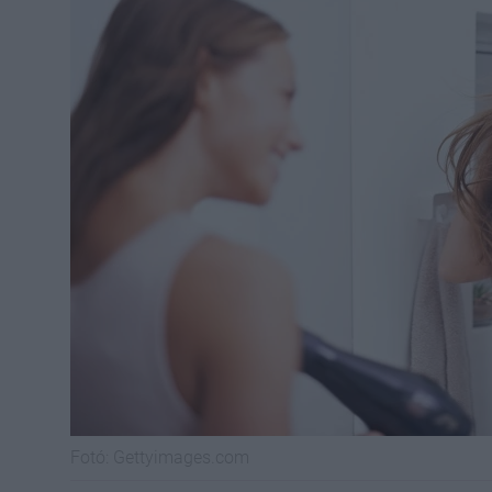
Fotó:
Gettyimages.com