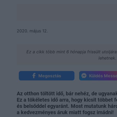
2020. május 12.
Ez a cikk több mint 6 hónapja frissült utoljár
lehetnek.
Megosztás
Küldés Mess
Az otthon töltött idő, bár nehéz, de ugyana
Ez a tökéletes idő arra, hogy kicsit többet
és belsőddel egyaránt. Most mutatunk há
a kedvezményes áruk miatt fogsz imádni!