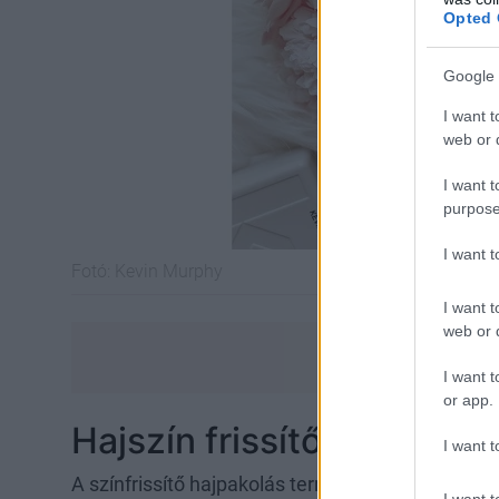
Opted 
Google 
I want t
web or d
I want t
purpose
I want 
Fotó:
Kevin Murphy
I want t
web or d
I want t
or app.
Hajszín frissítő hajpakol
I want t
A színfrissítő hajpakolás termékcsalád tagjait K
I want t