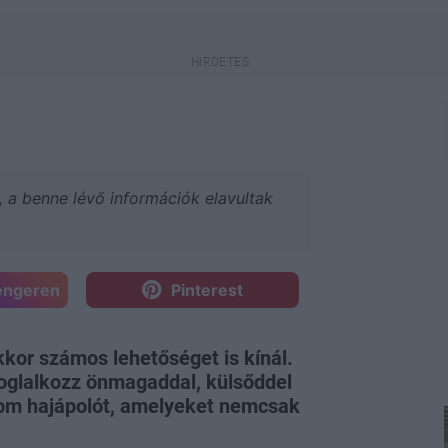
a, a benne lévő információk elavultak
engeren
Pinterest
kkor számos lehetőséget is kínál.
 foglalkozz önmagaddal, külsőddel
rom hajápolót, amelyeket nemcsak