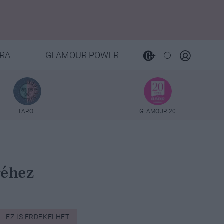
RA
GLAMOUR POWER
TAROT
GLAMOUR 20
géhez
EZ IS ÉRDEKELHET