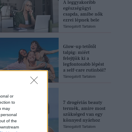
A leggyakoribb
egészségügyi
csapda, amibe nők
ezrei lépnek bele
Támogatott Tartalom
Glow-up tetőtől
talpig: miért
felejtjük ki a
legfontosabb lépést
a self-care rutinból?
Támogatott Tartalom
sonal or
7 drogériás beauty
ection to
termék, amire most
ou may
szükséged van egy
 personal
könnyed nyárhoz
out of the
 downstream
Támogatott Tartalom