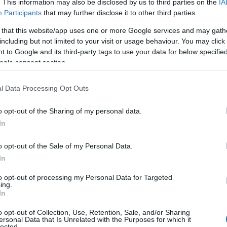
. This information may also be disclosed by us to third parties on the
IA
ajápolót, amelyet kipróbálhatsz. Ha
Participants
that may further disclose it to other third parties.
i rutinod elengedhetetlen részeivé
 that this website/app uses one or more Google services and may gath
including but not limited to your visit or usage behaviour. You may click 
ő és textúrát adó
 to Google and its third-party tags to use your data for below specifi
ogle consent section.
l Data Processing Opt Outs
o opt-out of the Sharing of my personal data.
In
o opt-out of the Sale of my Personal Data.
In
to opt-out of processing my Personal Data for Targeted
ing.
In
o opt-out of Collection, Use, Retention, Sale, and/or Sharing
ersonal Data that Is Unrelated with the Purposes for which it
lected.