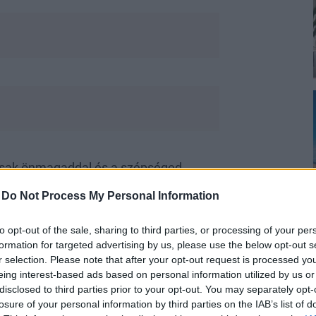
n csak önmagaddal és a szépséged
foglalkozol majd az arcoddal,
-
Do Not Process My Personal Information
yel különleges törődést, illeszd be a
adról se, hiszen hajoronád garantáltan
to opt-out of the sale, sharing to third parties, or processing of your per
formation for targeted advertising by us, please use the below opt-out s
r selection. Please note that after your opt-out request is processed y
eing interest-based ads based on personal information utilized by us or
disclosed to third parties prior to your opt-out. You may separately opt-
losure of your personal information by third parties on the IAB’s list of