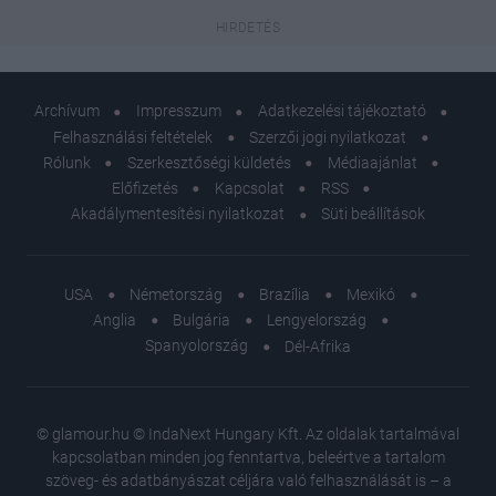
Archívum
Impresszum
Adatkezelési tájékoztató
Felhasználási feltételek
Szerzői jogi nyilatkozat
Rólunk
Szerkesztőségi küldetés
Médiaajánlat
Előfizetés
Kapcsolat
RSS
Akadálymentesítési nyilatkozat
Süti beállítások
USA
Németország
Brazília
Mexikó
Anglia
Bulgária
Lengyelország
Spanyolország
Dél-Afrika
© glamour.hu © IndaNext Hungary Kft. Az oldalak tartalmával
kapcsolatban minden jog fenntartva, beleértve a tartalom
szöveg- és adatbányászat céljára való felhasználását is – a