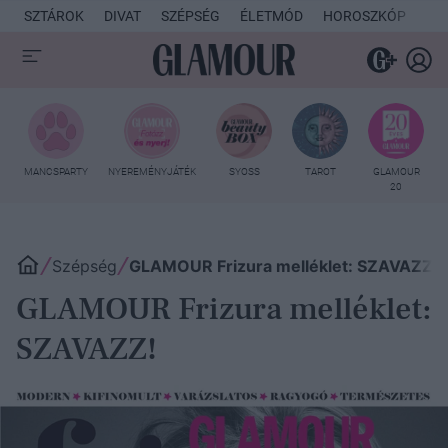
SZTÁROK
DIVAT
SZÉPSÉG
ÉLETMÓD
HOROSZKÓP
KU
MANCSPARTY
NYEREMÉNYJÁTÉK
SYOSS
TAROT
GLAMOUR
20
Szépség
GLAMOUR Frizura melléklet: SZAVAZZ!
GLAMOUR Frizura melléklet:
SZAVAZZ!