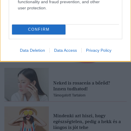
functionality and fraud prevention, and other
user protection.
CONFIRM
Data Deletion
Data Access
Privacy Policy
Feliratkozom
Neked is rosaceás a bőrőd?
Innen tudhatod!
Támogatott Tartalom
Mindenki azt hiszi, hogy
egészségtelen, pedig a hekk és a
lángos is jót tehe