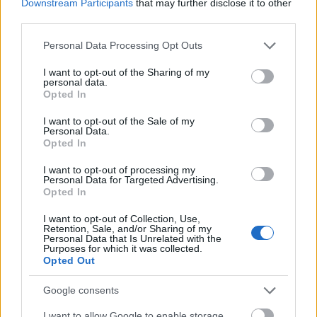
Downstream Participants
that may further disclose it to other
third parties.
Please note that this website/app uses one or more Google
Personal Data Processing Opt Outs
services and may gather and store information including but
not limited to your visit or usage behaviour. You may click to
I want to opt-out of the Sharing of my
personal data.
grant or deny consent to Google and its third-party tags to
Opted In
use your data for below specified purposes in below Google
consent section.
I want to opt-out of the Sale of my
Personal Data.
Opted In
I want to opt-out of processing my
Personal Data for Targeted Advertising.
Opted In
Küldés
Megosztás
Messengeren
I want to opt-out of Collection, Use,
Retention, Sale, and/or Sharing of my
Personal Data that Is Unrelated with the
Purposes for which it was collected.
Itt állíthatod be
, hogy a Google
Opted Out
keresőben könnyebben megtaláld a
glamour.hu cikkeit
Google consents
I want to allow Google to enable storage