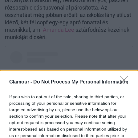
látványos manikűrt egy rendkívül aranyos, pasztell
rózsaszín cicás tusvonallal párosította. Az
összhatást még jobban erősíti az iskolás lány stílust
idéző, két fél copf egy-egy apró fonattal és
masnikkal, ami
Amanda Lee
sztárfodrász kezeinek
munkáját dicséri.
Glamour -
Do Not Process My Personal Information
If you wish to opt-out of the sale, sharing to third parties, or
processing of your personal or sensitive information for
targeted advertising by us, please use the below opt-out
section to confirm your selection. Please note that after your
opt-out request is processed you may continue seeing
interest-based ads based on personal information utilized by
us or personal information disclosed to third parties prior to