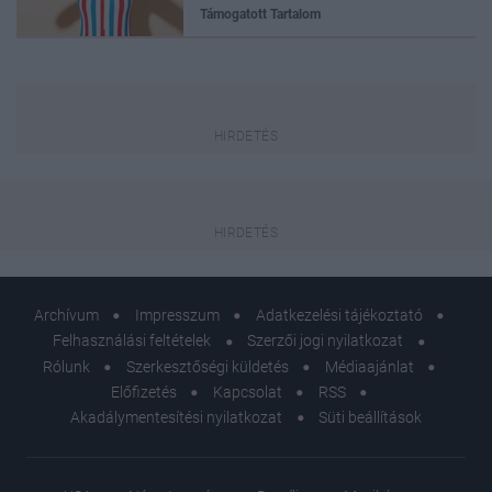
Támogatott Tartalom
Archívum
Impresszum
Adatkezelési tájékoztató
Felhasználási feltételek
Szerzői jogi nyilatkozat
Rólunk
Szerkesztőségi küldetés
Médiaajánlat
Előfizetés
Kapcsolat
RSS
Akadálymentesítési nyilatkozat
Süti beállítások