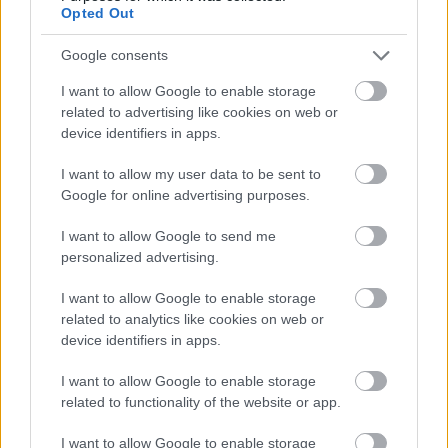
Opted Out
részlettel, mint ahogy Hailey Bieber is tette. Az új
Hailey-féle körömtrendben a klasszikus
mázas fánk
Google consents
körmök elkészítési metódusát kell követned
azzal a
I want to allow Google to enable storage
különbséggel, hogy az alaplakk egy nagyon finom,
related to advertising like cookies on web or
sárgás árnyalat legyen, ami már inkább hajlik a
device identifiers in apps.
pasztell színek felé. Arra figyelj, hogy olyan lakkot
válassz, ami kellőképpen tartós, és gazdagon
I want to allow my user data to be sent to
pigmentált ahhoz, hogy elegendő legyen két réteget
Google for online advertising purposes.
felvinned a körmökre - így biztos szépen fogsz tudni
I want to allow Google to send me
dolgozni vele!
personalized advertising.
I want to allow Google to enable storage
related to analytics like cookies on web or
device identifiers in apps.
I want to allow Google to enable storage
related to functionality of the website or app.
I want to allow Google to enable storage