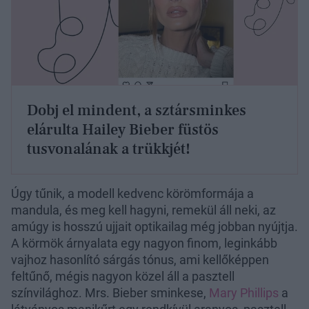
Dobj el mindent, a sztársminkes
elárulta Hailey Bieber füstös
tusvonalának a trükkjét!
Úgy tűnik, a modell kedvenc körömformája a
mandula, és meg kell hagyni, remekül áll neki, az
amúgy is hosszú ujjait optikailag még jobban nyújtja.
A körmök árnyalata egy nagyon finom, leginkább
vajhoz hasonlító sárgás tónus, ami kellőképpen
feltűnő, mégis nagyon közel áll a pasztell
színvilághoz. Mrs. Bieber sminkese,
Mary Phillips
a