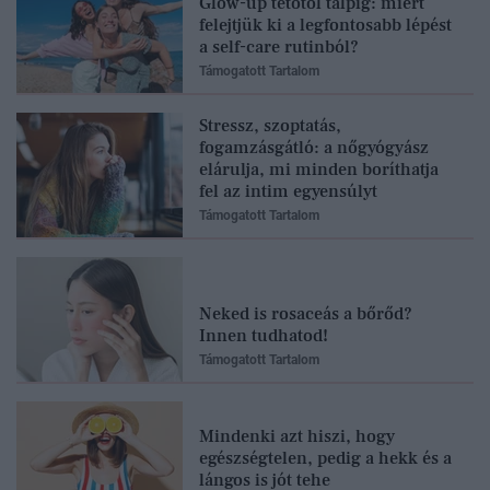
Glow-up tetőtől talpig: miért
felejtjük ki a legfontosabb lépést
a self-care rutinból?
Támogatott Tartalom
Stressz, szoptatás,
fogamzásgátló: a nőgyógyász
elárulja, mi minden boríthatja
fel az intim egyensúlyt
Támogatott Tartalom
Neked is rosaceás a bőrőd?
Innen tudhatod!
Támogatott Tartalom
Mindenki azt hiszi, hogy
egészségtelen, pedig a hekk és a
lángos is jót tehe