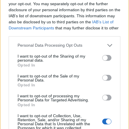
your opt-out. You may separately opt-out of the further
disclosure of your personal information by third parties on the
IAB’s list of downstream participants. This information may
also be disclosed by us to third parties on the
IAB’s List of
Downstream Participants
that may further disclose it to other
third parties.
Please note that this website/app uses one or more Google
Personal Data Processing Opt Outs
services and may gather and store information including but
not limited to your visit or usage behaviour. You may click to
I want to opt-out of the Sharing of my
personal data.
grant or deny consent to Google and its third-party tags to
Opted In
use your data for below specified purposes in below Google
consent section.
I want to opt-out of the Sale of my
Personal Data.
Opted In
I want to opt-out of processing my
Personal Data for Targeted Advertising.
Opted In
Egy különleges sárga
I want to opt-out of Collection, Use,
Retention, Sale, and/or Sharing of my
Nem lepődünk meg, ha neked is megjött a kedved
Personal Data that Is Unrelated with the
Purposes for which it was collected.
tavaszra felfrissíteni a külsőd néhány vidám, színes