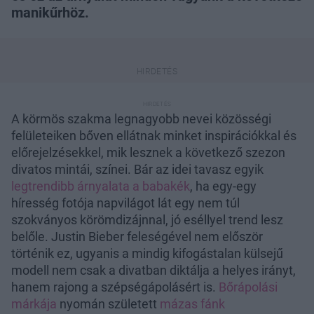
manikűrhöz.
A körmös szakma legnagyobb nevei közösségi
felületeiken bőven ellátnak minket inspirációkkal és
előrejelzésekkel, mik lesznek a következő szezon
divatos mintái, színei. Bár az idei tavasz egyik
legtrendibb árnyalata a babakék
, ha egy-egy
híresség fotója napvilágot lát egy nem túl
szokványos körömdizájnnal, jó eséllyel trend lesz
belőle. Justin Bieber feleségével nem először
történik ez, ugyanis a mindig kifogástalan külsejű
modell nem csak a divatban diktálja a helyes irányt,
hanem rajong a szépségápolásért is.
Bőrápolási
márkája
nyomán született
mázas fánk