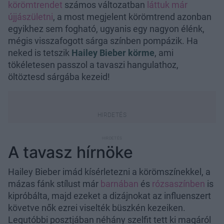
körömtrendet
számos változatban
láttuk már
újjászületni
, a most megjelent körömtrend azonban
egyikhez sem fogható, ugyanis egy nagyon élénk,
mégis visszafogott sárga színben pompázik. Ha
neked is tetszik
Hailey Bieber körme
, ami
tökéletesen passzol a tavaszi hangulathoz,
öltöztesd sárgába kezeid!
A tavasz hírnöke
Hailey Bieber imád kísérletezni a körömszínekkel, a
mázas fánk stílust már
barnában
és
rózsaszínben
is
kipróbálta, majd ezeket a dizájnokat az influenszert
követve nők ezrei viselték büszkén kezeiken.
Legutóbbi posztjában néhány szelfit tett ki magáról