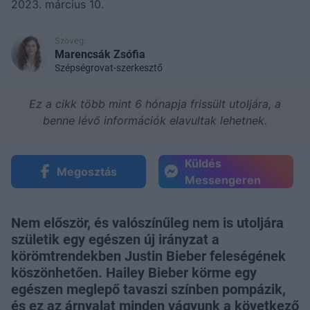
2023. március 10.
Szöveg:
Marencsák Zsófia
Szépségrovat-szerkesztő
Ez a cikk több mint 6 hónapja frissült utoljára, a
benne lévő információk elavultak lehetnek.
Küldés
Megosztás
Messengeren
Nem először, és valószínűleg nem is utoljára
születik egy egészen új irányzat a
körömtrendekben Justin Bieber feleségének
köszönhetően. Hailey Bieber körme egy
egészen meglepő tavaszi színben pompázik,
és ez az árnyalat minden vágyunk a következő