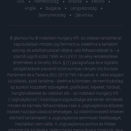
USA
Németország
Brazília
Mexikó
Anglia
Bulgária
Lengyelország
Spanyolország
Dél-Afrika
© glamour.hu © IndaNext Hungary Kft. Az oldalak tartalmával
kapcsolatban minden jog fenntartva, beleértve a tartalom
szöveg- és adatbányászat céljára való felhasználását is – a
szerzői jogról szóló 1999. évi LXXVI. törvény rendelkezései
értelmében a törvény 35/A. § (1) paragrafusa és a digitális
szolgáltatások piacairól szóló európai irányelv (Az Európai
Parlament és a Tanács (EU) 2019/790 Irányelve) 4. cikke alapján!
Az oldalak, azok tartalma - ideértve különösen, de nem kizárólag
az azokon közzétett szövegeket, grafikákat, képeket, fotókat,
hangfelvételeket és videókat stb. - az IndaNext Hungary Kft.
("Jogtulajdonos") kizárólagos jogosultsága alá esnek. Mindezek
minden és bármely felhasználása csak a Jogtulajdonos előzetes
írásbeli hozzájárulásával lehetséges. Az oldalról kivezető linkeken
elérhető tartalmakért a Jogtulajdonos semmilyen felelősséget,
helytállást nem vállal. A Jogtulajdonos pontos és hiteles
Árnyék,
információk közlésére, tájékoztatás megadására törekszik, de a