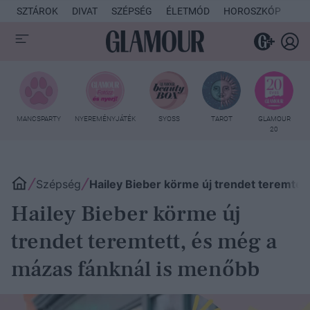
SZTÁROK
DIVAT
SZÉPSÉG
ÉLETMÓD
HOROSZKÓP
KU
MANCSPARTY
NYEREMÉNYJÁTÉK
SYOSS
TAROT
GLAMOUR
20
Szépség
Hailey Bieber körme új trendet teremtet
Hailey Bieber körme új
trendet teremtett, és még a
mázas fánknál is menőbb