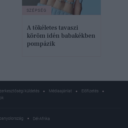
SZÉPSÉG
A tökéletes tavaszi
köröm idén babakékben
pompázik
zerkesztőségi küldetés
Médiaajánlat
Előfizetés
sok
panyolország
Dél-Afrika