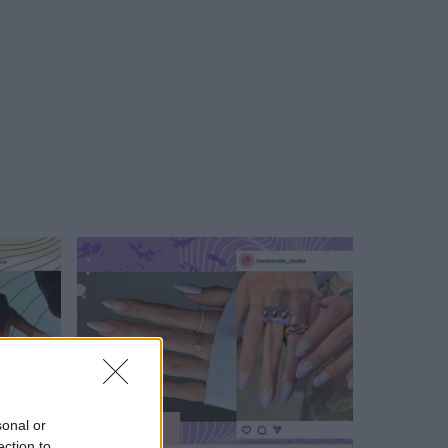
sonal or
SZÉPSÉG
ection to