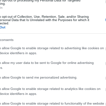
to opt-out of processing my Personal Data for Targeted
ing.
Álomszép tavaszi körömtrendek
In
érkeztek, és mi már most
o opt-out of Collection, Use, Retention, Sale, and/or Sharing
ersonal Data that Is Unrelated with the Purposes for which it
olvadozunk tőlük
lected.
Out
consents
o allow Google to enable storage related to advertising like cookies on
evice identifiers in apps.
SÉG
SZÉPSÉG
o allow my user data to be sent to Google for online advertising
s.
Csodás tavaszi
na Gomez elhozta a
rózsaszín körmök, 
to allow Google to send me personalized advertising.
szi körömtrendek
egy klasszikust
enőbb verzióját
felvirágoztatnál
o allow Google to enable storage related to analytics like cookies on
evice identifiers in apps.
o allow Google to enable storage related to functionality of the website