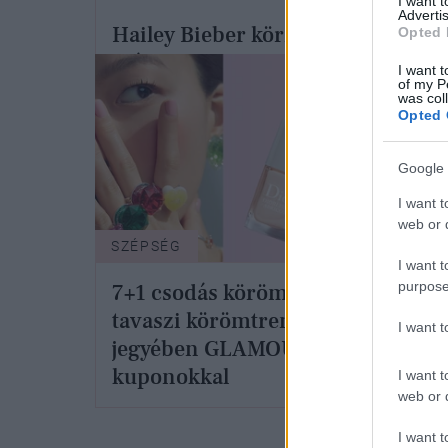
I want 
Advertis
Hailey Bieber körme váratlan, és
Opted 
már most berobbantotta a
I want t
of my P
fesztivál hangulatot
was col
Opted 
Google 
I want t
web or d
SZÉPSÉG
SZÉP
I want t
purpose
7+1 csodás körömlakk a
Sele
tavaszi körömtrendek
I want 
tava
jegyében GLAMOUR
legm
kuponokkal
I want t
web or d
I want t