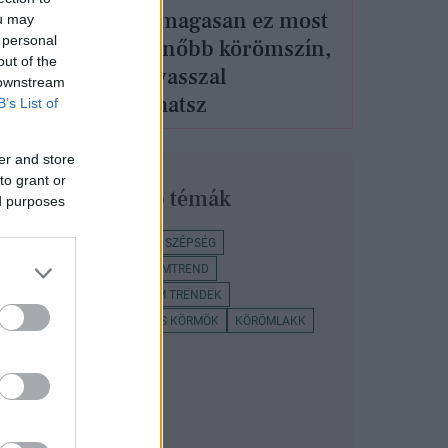
Toronymagasan ez most
ou may
öm, a
 personal
a legmenőbb körömszín,
b
out of the
amit tavasszal
 downstream
választhatsz
B’s List of
er and store
to grant or
Legnépszerűbb témák
ed purposes
TAVASZI KÖRÖMTREND
SZÉPSÉG
KÖRÖM ÖTLETEK
KÖRÖMTREND
KÖRÖM MINTÁK
KÖRÖM TRENDEK
TAVASZI KÖRÖM
SZÍNES KÖRMÖK
KÖRÖMLAKK