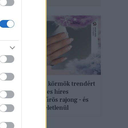
SZÉPSÉG
A felhő körmök trendért
ha
az összes híres
manikűrös rajong - és
nem véletlenül