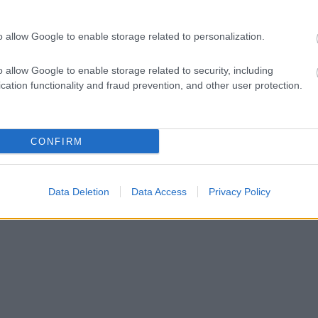
o allow Google to enable storage related to personalization.
SZÉPSÉG
o allow Google to enable storage related to security, including
cation functionality and fraud prevention, and other user protection.
Hailey Bieber körme
új trendet teremtett, és
még a mázas fánknál
CONFIRM
is menőbb
Data Deletion
Data Access
Privacy Policy