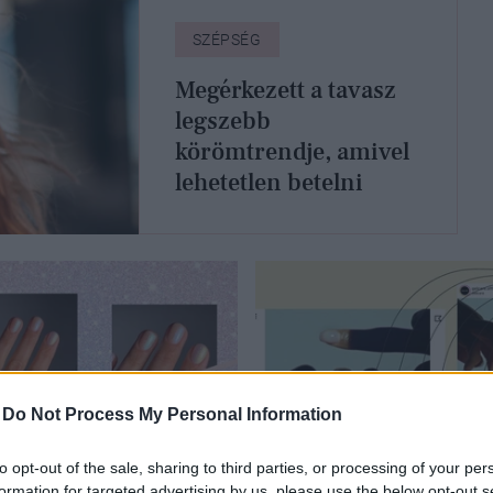
SZÉPSÉG
Megérkezett a tavasz
legszebb
körömtrendje, amivel
lehetetlen betelni
-
Do Not Process My Personal Information
to opt-out of the sale, sharing to third parties, or processing of your per
SÉG
DIVAT
formation for targeted advertising by us, please use the below opt-out s