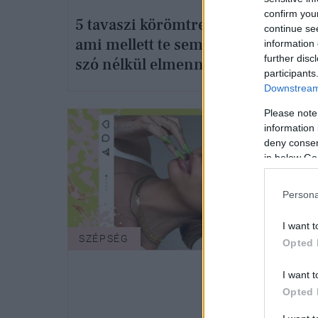
Viss
confirm you
5 tavaszi körömtrend,
continue se
gyön
ami mellett te sem fogsz
information 
tavas
further disc
szó nélkül elmenni
tünd
participants
Downstream 
Please note
information 
deny consent
in below Go
Persona
I want t
SZÉPSÉG
Opted 
I want t
Opted 