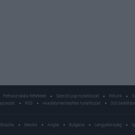
Felhasználási feltételek
Szerzői jogi nyilatkozat
Rólunk
S
apcsolat
RSS
Akadálymentesítési nyilatkozat
Süti beállítá
Brazília
Mexikó
Anglia
Bulgária
Lengyelország
S