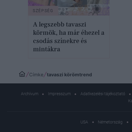
SZÉPSÉG
A legszebb tavaszi
körmök, ha már éhezel a
csodás színekre és
mintákra
Címke
tavaszi körömtrend
Archívum
Impresszum
Adatkezelési tájékoztató
K
USA
Németország