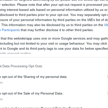
zafogott, mégis
r selection. Please note that after your opt-out request is processed y
Megérkezett a vajkör
eing interest-based ads based on personal information utilized by us or
yörű: megérkezett a
tavasz legelragadób
disclosed to third parties prior to your opt-out. You may separately opt-
z hírnöke, a
losure of your personal information by third parties on the IAB’s list of
szépségtrendje
érpor körömtrend
. This information may also be disclosed by us to third parties on the
IA
Participants
that may further disclose it to other third parties.
 that this website/app uses one or more Google services and may gath
including but not limited to your visit or usage behaviour. You may click 
 to Google and its third-party tags to use your data for below specifi
ogle consent section.
l Data Processing Opt Outs
o opt-out of the Sharing of my personal data.
SZÉPSÉG
In
o opt-out of the Sale of my Personal Data.
In