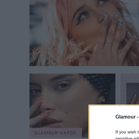
Glamour 
If you wish 
GLAMOUR-NAPOK
SZÉP
sensitive in