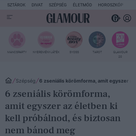
SZTÁROK
DIVAT
SZÉPSÉG
ÉLETMÓD
HOROSZKÓP
KU
MANCSPARTY
NYEREMÉNYJÁTÉK
SYOSS
TAROT
GLAMOUR
20
Szépség
6 zseniális körömforma, amit egyszer az
6 zseniális körömforma,
amit egyszer az életben ki
kell próbálnod, és biztosan
nem bánod meg