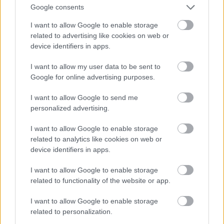
neki.
Google consents
Fotó:
instagram/@harrietwestmoreland
I want to allow Google to enable storage
related to advertising like cookies on web or
Ez a klasszikus, hibrid forma világszerte kedvelt, és
device identifiers in apps.
tényleg mindenkinek jól áll. Különösen vonzó lehet
I want to allow my user data to be sent to
azok számára, akik szélesebb, hosszabb
Google for online advertising purposes.
körömágyakkal rendelkeznek, mivel segít
kiegyensúlyozni a széles körmöket.
I want to allow Google to send me
personalized advertising.
I want to allow Google to enable storage
related to analytics like cookies on web or
device identifiers in apps.
Ovális körmök
I want to allow Google to enable storage
Igen, a kerek körmök különböznek az ovális
related to functionality of the website or app.
formától. Az ovális körmöket nemcsak a hegyüknél,
I want to allow Google to enable storage
hanem az oldaluknál is formázzuk. A görbületük
related to personalization.
erősebb, így hajlamosak arra, hogy optikailag