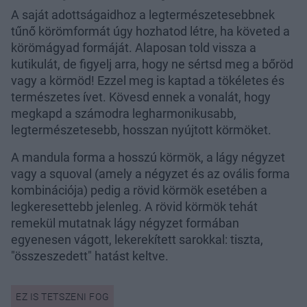
A saját adottságaidhoz a legtermészetesebbnek
tűnő körömformát úgy hozhatod létre, ha követed a
körömágyad formáját. Alaposan told vissza a
kutikulát, de figyelj arra, hogy ne sértsd meg a bőröd
vagy a körmöd! Ezzel meg is kaptad a tökéletes és
természetes ívet. Kövesd ennek a vonalát, hogy
megkapd a számodra legharmonikusabb,
legtermészetesebb, hosszan nyújtott körmöket.
A mandula forma a hosszú körmök, a lágy négyzet
vagy a squoval (amely a négyzet és az ovális forma
kombinációja) pedig a rövid körmök esetében a
legkeresettebb jelenleg. A rövid körmök tehát
remekül mutatnak lágy négyzet formában
egyenesen vágott, lekerekített sarokkal: tiszta,
"összeszedett" hatást keltve.