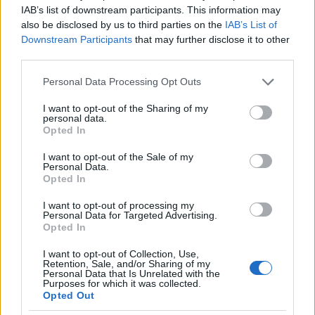
IAB’s list of downstream participants. This information may
also be disclosed by us to third parties on the
IAB’s List of
Downstream Participants
that may further disclose it to other
third parties.
Please note that this website/app uses one or more Google
Personal Data Processing Opt Outs
services and may gather and store information including but
not limited to your visit or usage behaviour. You may click to
I want to opt-out of the Sharing of my
personal data.
grant or deny consent to Google and its third-party tags to
Opted In
use your data for below specified purposes in below Google
consent section.
I want to opt-out of the Sale of my
Personal Data.
Opted In
I want to opt-out of processing my
Personal Data for Targeted Advertising.
Opted In
I want to opt-out of Collection, Use,
Retention, Sale, and/or Sharing of my
Personal Data that Is Unrelated with the
Időtálló klasszikus, a francia manikűrtől kezdve az
Purposes for which it was collected.
Opted Out
egyszínű körmökön át, és a legfeltűnőbb dizájn is jól áll