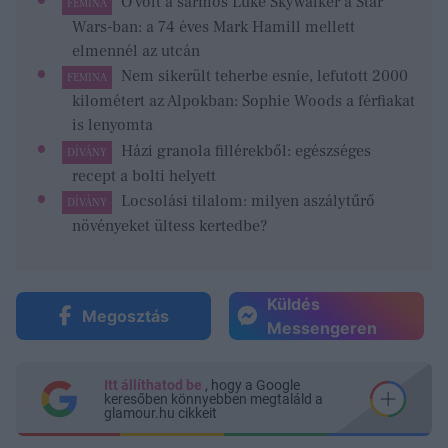
Ő volt a sármos Luke Skywalker a Star
FEMINA
Wars-ban: a 74 éves Mark Hamill mellett
elmennél az utcán
Nem sikerült teherbe esnie, lefutott 2000
FEMINA
kilométert az Alpokban: Sophie Woods a férfiakat
is lenyomta
Házi granola fillérekből: egészséges
DÍVÁNY
recept a bolti helyett
Locsolási tilalom: milyen aszálytűrő
DÍVÁNY
növényeket ültess kertedbe?
Küldés
Megosztás
Messengeren
Itt állíthatod be
, hogy a Google
keresőben könnyebben megtaláld a
glamour.hu cikkeit