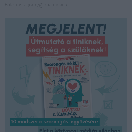
Fotó:
instagram/@imarninails