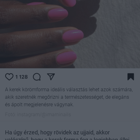
A kerek körömforma ideális választás lehet azok számára,
akik szeretnék megőrizni a természetességet, de elegáns
és ápolt megjelenésre vágynak.
Fotó:
instagram/@imarninails
Ha úgy érzed, hogy rövidek az ujjaid, akkor
valószínű, hogy a kerek forma fog a legjobban állni,