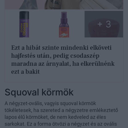
+ 3
Ezt a hibát szinte mindenki elköveti
hajfestés után, pedig csodaszép
maradna az árnyalat, ha elkerülnénk
ezt a bakit
Squoval körmök
A négyzet-ovális, vagyis squoval körmök
tökéletesek, ha szereted a négyzetre emlékeztető
lapos élű körmöket, de nem kedveled az éles
sarkokat. Ez a forma ötvözi a négyzet és az ovális