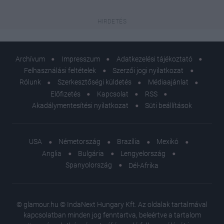
Archívum
Impresszum
Adatkezelési tájékoztató
Felhasználási feltételek
Szerzői jogi nyilatkozat
Rólunk
Szerkesztőségi küldetés
Médiaajánlat
Előfizetés
Kapcsolat
RSS
Akadálymentesítési nyilatkozat
Süti beállítások
USA
Németország
Brazília
Mexikó
Anglia
Bulgária
Lengyelország
Spanyolország
Dél-Afrika
Árnyék,
ezzel m
Minya Vi
© glamour.hu © IndaNext Hungary Kft. Az oldalak tartalmával
hogy az 
kapcsolatban minden jog fenntartva, beleértve a tartalom