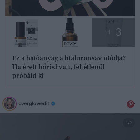
+ 3
Ez a hatóanyag a hialuronsav utódja?
Ha érett bőröd van, feltétlenül
próbáld ki