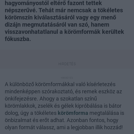
hagyományostól eltérő fazont tettek
népszerűvé. Tehát már nemcsak a tökéletes
körömszín kiválasztásáról vagy egy menő
dizájn megmutatásáról van szó, hanem
visszavonhatatlanul a körömformák kerültek
fókuszba.
A különböző körömformákkal való kísérletezés
mindenképpen szórakoztató, és remek eszköz az
önkifejezésre. Ahogy a szokatlan színű
körömlakkok, zselék és gélek kipróbálása is bátor
dolog, úgy a tökéletes
körömforma
megtalálása is
önbizalmat és erőt adhat. Azonban fontos, hogy
olyan formát válassz, ami a legjobban illik hozzád!