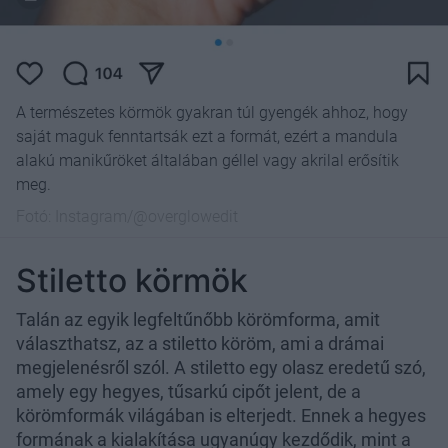
A természetes körmök gyakran túl gyengék ahhoz, hogy
saját maguk fenntartsák ezt a formát, ezért a mandula
alakú manikűröket általában géllel vagy akrilal erősítik
meg.
Fotó:
Instagram/@overglowedit
Stiletto körmök
Talán az egyik legfeltűnőbb körömforma, amit
választhatsz, az a stiletto köröm, ami a drámai
megjelenésről szól. A stiletto egy olasz eredetű szó,
amely egy hegyes, tűsarkú cipőt jelent, de a
körömformák világában is elterjedt. Ennek a hegyes
formának a kialakítása ugyanúgy kezdődik, mint a