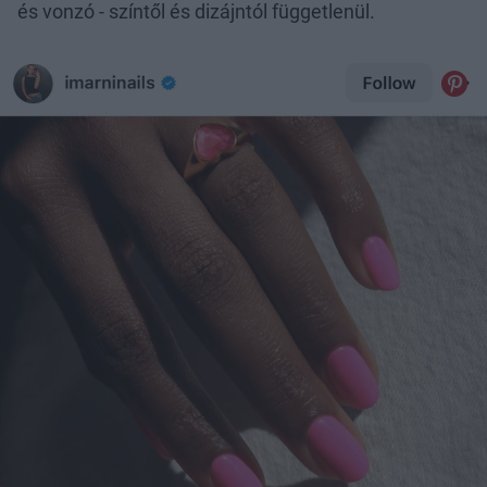
és vonzó - színtől és dizájntól függetlenül.