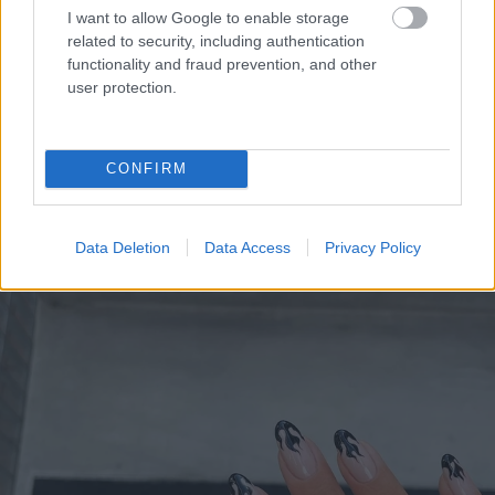
hosszabbnak tűnjenek. Az ovális körömforma
I want to allow Google to enable storage
különösen remek választás, ha egy extrább
related to security, including authentication
körömdíszítést szeretnél kipróbálni.
functionality and fraud prevention, and other
user protection.
CONFIRM
Data Deletion
Data Access
Privacy Policy