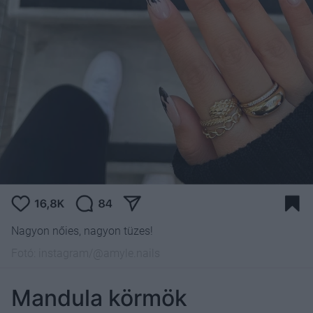
Nagyon nőies, nagyon tüzes!
Fotó:
instagram/@amyle.nails
Mandula körmök