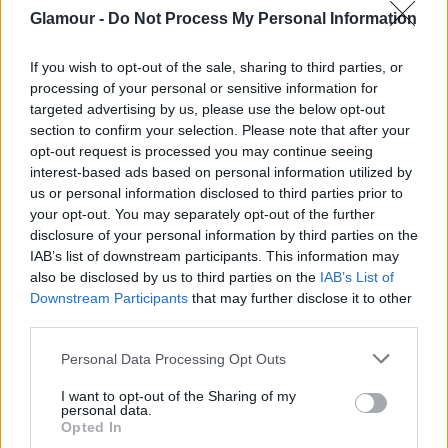
Glamour -
Do Not Process My Personal Information
If you wish to opt-out of the sale, sharing to third parties, or
processing of your personal or sensitive information for
targeted advertising by us, please use the below opt-out
section to confirm your selection. Please note that after your
opt-out request is processed you may continue seeing
interest-based ads based on personal information utilized by
us or personal information disclosed to third parties prior to
your opt-out. You may separately opt-out of the further
disclosure of your personal information by third parties on the
IAB’s list of downstream participants. This information may
also be disclosed by us to third parties on the
IAB’s List of
Downstream Participants
that may further disclose it to other
third parties.
Please note that this website/app uses one or more Google
Personal Data Processing Opt Outs
services and may gather and store information including but
not limited to your visit or usage behaviour. You may click to
I want to opt-out of the Sharing of my
personal data.
grant or deny consent to Google and its third-party tags to
Opted In
use your data for below specified purposes in below Google