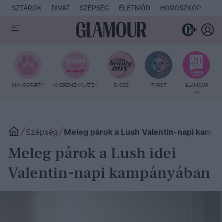
SZTÁROK
DIVAT
SZÉPSÉG
ÉLETMÓD
HOROSZKÓP
KU
MANCSPARTY
NYEREMÉNYJÁTÉK
SYOSS
TAROT
GLAMOUR
20
Szépség
Meleg párok a Lush Valentin-napi kamp
Meleg párok a Lush idei
Valentin-napi kampányában