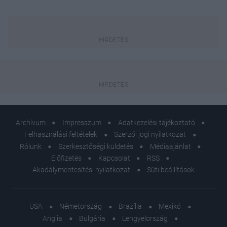
Archívum
Impresszum
Adatkezelési tájékoztató
Felhasználási feltételek
Szerzői jogi nyilatkozat
Rólunk
Szerkesztőségi küldetés
Médiaajánlat
Előfizetés
Kapcsolat
RSS
Akadálymentesítési nyilatkozat
Süti beállítások
USA
Németország
Brazília
Mexikó
Anglia
Bulgária
Lengyelország