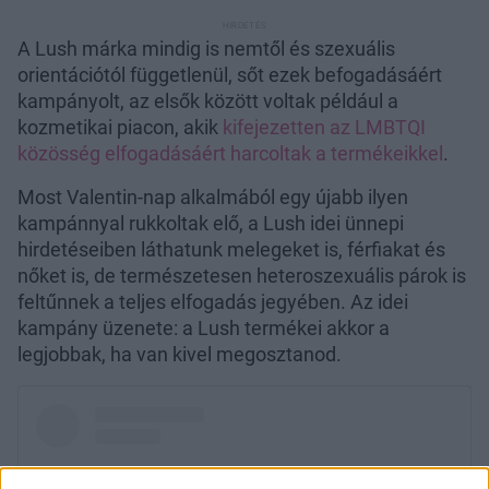
A Lush márka mindig is nemtől és szexuális
orientációtól függetlenül, sőt ezek befogadásáért
kampányolt, az elsők között voltak például a
kozmetikai piacon, akik
kifejezetten az LMBTQI
közösség elfogadásáért harcoltak a termékeikkel
.
Most Valentin-nap alkalmából egy újabb ilyen
kampánnyal rukkoltak elő, a Lush idei ünnepi
hirdetéseiben láthatunk melegeket is, férfiakat és
nőket is, de természetesen heteroszexuális párok is
feltűnnek a teljes elfogadás jegyében. Az idei
kampány üzenete: a Lush termékei akkor a
legjobbak, ha van kivel megosztanod.