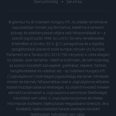
Spanyolország
Dél-Afrika
© glamour.hu © IndaNext Hungary Kft. Az oldalak tartalmával
kapcsolatban minden jog fenntartva, beleértve a tartalom
szöveg- és adatbányászat céljára való felhasználását is – a
szerzői jogról szóló 1999. évi LXXVI. törvény rendelkezései
értelmében a törvény 35/A. § (1) paragrafusa és a digitális
szolgáltatások piacairól szóló európai irányelv (Az Európai
Parlament és a Tanács (EU) 2019/790 Irányelve) 4. cikke alapján!
Az oldalak, azok tartalma - ideértve különösen, de nem kizárólag
az azokon közzétett szövegeket, grafikákat, képeket, fotókat,
hangfelvételeket és videókat stb. - az IndaNext Hungary Kft.
("Jogtulajdonos") kizárólagos jogosultsága alá esnek. Mindezek
minden és bármely felhasználása csak a Jogtulajdonos előzetes
írásbeli hozzájárulásával lehetséges. Az oldalról kivezető linkeken
elérhető tartalmakért a Jogtulajdonos semmilyen felelősséget,
helytállást nem vállal. A Jogtulajdonos pontos és hiteles
információk közlésére, tájékoztatás megadására törekszik, de a
Keleti 
közlésből, tájékoztatásból fakadó esetleges károkért
dimenzi
felelősséget, helytállást nem vállal.