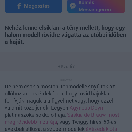
Küldés
Megosztás
Messengeren
Nehéz lenne elsiklani a tény mellett, hogy egy
halom modell rövidre vágatta az utóbbi időben
a haját.
De nem csak a mostani topmodellek nyúltak az
ollóhoz annak érdekében, hogy rövid hajukkal
felhívják magukra a figyelmet vagy, hogy ezzel
valamit közöljenek. Legyen
Agyness Deyn
platinaszőke sokkoló haja,
Saskia de Brauw most
még rövidebb frizurája
, vagy Twiggy híres '60-as
évekbeli stílusa, a szupermodellek
évtizedek óta