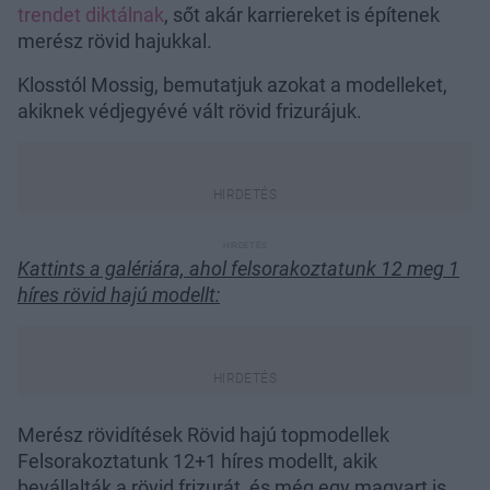
trendet diktálnak
, sőt akár karriereket is építenek
merész rövid hajukkal.
Klosstól Mossig, bemutatjuk azokat a modelleket,
akiknek védjegyévé vált rövid frizurájuk.
Kattints a galériára, ahol felsorakoztatunk 12 meg 1
híres rövid hajú modellt:
Merész rövidítések Rövid hajú topmodellek
Felsorakoztatunk 12+1 híres modellt, akik
bevállalták a rövid frizurát, és még egy magyart is