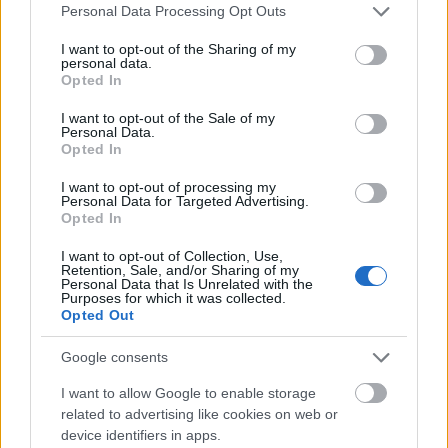
Please note that this website/app uses one or more Google
Personal Data Processing Opt Outs
services and may gather and store information including but
not limited to your visit or usage behaviour. You may click to
I want to opt-out of the Sharing of my
personal data.
grant or deny consent to Google and its third-party tags to
Opted In
use your data for below specified purposes in below Google
consent section.
I want to opt-out of the Sale of my
Personal Data.
Opted In
I want to opt-out of processing my
Personal Data for Targeted Advertising.
Opted In
I want to opt-out of Collection, Use,
Retention, Sale, and/or Sharing of my
Personal Data that Is Unrelated with the
Purposes for which it was collected.
Opted Out
+ 9
Google consents
I want to allow Google to enable storage
related to advertising like cookies on web or
device identifiers in apps.