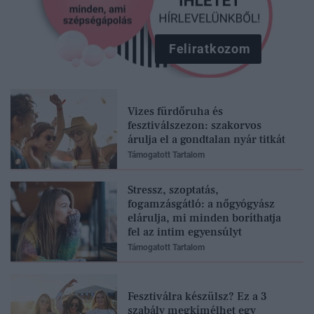
Feliratkozom
Vizes fürdőruha és
fesztiválszezon: szakorvos
árulja el a gondtalan nyár titkát
Támogatott Tartalom
Stressz, szoptatás,
fogamzásgátló: a nőgyógyász
elárulja, mi minden boríthatja
fel az intim egyensúlyt
Támogatott Tartalom
Fesztiválra készülsz? Ez a 3
szabály megkímélhet egy