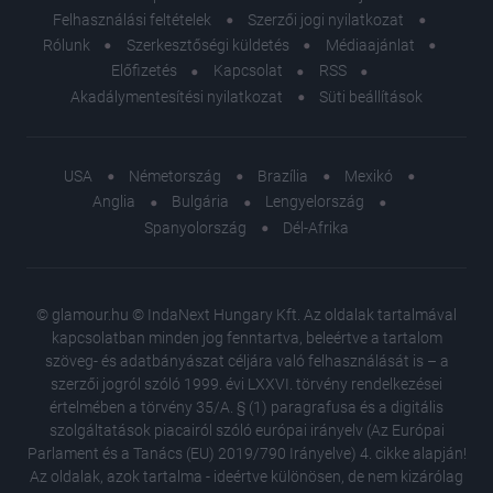
Felhasználási feltételek
Szerzői jogi nyilatkozat
Rólunk
Szerkesztőségi küldetés
Médiaajánlat
Előfizetés
Kapcsolat
RSS
Akadálymentesítési nyilatkozat
Süti beállítások
USA
Németország
Brazília
Mexikó
Anglia
Bulgária
Lengyelország
Spanyolország
Dél-Afrika
© glamour.hu © IndaNext Hungary Kft. Az oldalak tartalmával
kapcsolatban minden jog fenntartva, beleértve a tartalom
szöveg- és adatbányászat céljára való felhasználását is – a
szerzői jogról szóló 1999. évi LXXVI. törvény rendelkezései
értelmében a törvény 35/A. § (1) paragrafusa és a digitális
szolgáltatások piacairól szóló európai irányelv (Az Európai
Parlament és a Tanács (EU) 2019/790 Irányelve) 4. cikke alapján!
Az oldalak, azok tartalma - ideértve különösen, de nem kizárólag