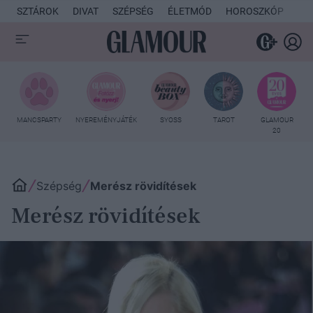
SZTÁROK
DIVAT
SZÉPSÉG
ÉLETMÓD
HOROSZKÓP
KU
MANCSPARTY
NYEREMÉNYJÁTÉK
SYOSS
TAROT
GLAMOUR
20
Szépség
Merész rövidítések
Merész rövidítések