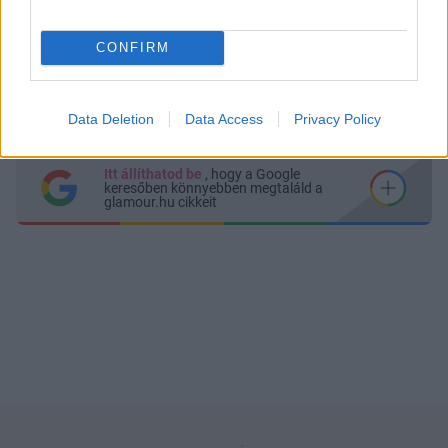
CONFIRM
Küldés
Megosztás
Messengeren
Data Deletion
Data Access
Privacy Policy
Itt állíthatod be
, hogy a Google
keresőben könnyebben megtaláld a
glamour.hu cikkeit