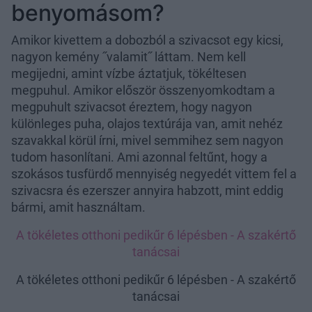
benyomásom?
Amikor kivettem a dobozból a szivacsot egy kicsi,
nagyon kemény ˝valamit˝ láttam. Nem kell
megijedni, amint vízbe áztatjuk, tökéltesen
megpuhul. Amikor először összenyomkodtam a
megpuhult szivacsot éreztem, hogy nagyon
különleges puha, olajos textúrája van, amit nehéz
szavakkal körül írni, mivel semmihez sem nagyon
tudom hasonlítani. Ami azonnal feltűnt, hogy a
szokásos tusfürdő mennyiség negyedét vittem fel a
szivacsra és ezerszer annyira habzott, mint eddig
bármi, amit használtam.
A tökéletes otthoni pedikűr 6 lépésben - A szakértő
tanácsai
A tökéletes otthoni pedikűr 6 lépésben - A szakértő
tanácsai