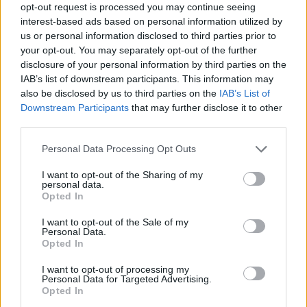
Nem csak habzik, hanem nagyon alaposan tisztít is.
opt-out request is processed you may continue seeing
interest-based ads based on personal information utilized by
Már akkor is éreztem, hogy sokkal puhább a bőröm,
us or personal information disclosed to third parties prior to
amikor még vizes voltam, de a selymes bőr érzése a
your opt-out. You may separately opt-out of the further
törölközést követően sem múlt el. Sőt több mint egy
disclosure of your personal information by third parties on the
hét használat után általánosságban véve is úgy
IAB’s list of downstream participants. This information may
érzem, hogy puhább lett a bőröm. A hagyományos
also be disclosed by us to third parties on the
IAB’s List of
bőrradírozó termékekkel ellentétben, melyeket
Downstream Participants
that may further disclose it to other
általában csak heti egyszer ajánlott használni, a
third parties.
konjac szivacsot minden nap használtam. Sehol
Please note that this website/app uses one or more Google
Personal Data Processing Opt Outs
nem olvastam, hogy valamiért nem szabadna, ezért
services and may gather and store information including but
úgy gondoltam nem lehet belőle baj. És szerencsére
not limited to your visit or usage behaviour. You may click to
I want to opt-out of the Sharing of my
personal data.
nem is lett, sőt. Ha azt mondom, nagyon tisztának
grant or deny consent to Google and its third-party tags to
Opted In
éreztem magam tőle, az furcsán hangzik, hiszen
use your data for below specified purposes in below Google
consent section.
egy fürdést követően általában így érzi magát
I want to opt-out of the Sale of my
Personal Data.
mindenki, viszont én vagyok az, aki naponta 3-4
Opted In
alkalommal is letusolok, ha szükségét érzem,
szóval, ha én valamire azt mondom, hogy tiszta, az
I want to opt-out of processing my
Personal Data for Targeted Advertising.
tényleg tiszta.
Opted In