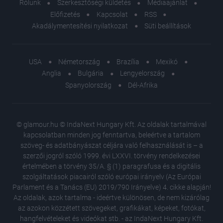
Rólunk
Szerkesztőségi küldetés
Médiaajánlat
Előfizetés
Kapcsolat
RSS
Akadálymentesítési nyilatkozat
Süti beállítások
USA
Németország
Brazília
Mexikó
Anglia
Bulgária
Lengyelország
Spanyolország
Dél-Afrika
© glamour.hu © IndaNext Hungary Kft. Az oldalak tartalmával
kapcsolatban minden jog fenntartva, beleértve a tartalom
szöveg- és adatbányászat céljára való felhasználását is – a
szerzői jogról szóló 1999. évi LXXVI. törvény rendelkezései
értelmében a törvény 35/A. § (1) paragrafusa és a digitális
szolgáltatások piacairól szóló európai irányelv (Az Európai
Parlament és a Tanács (EU) 2019/790 Irányelve) 4. cikke alapján!
Az oldalak, azok tartalma - ideértve különösen, de nem kizárólag
az azokon közzétett szövegeket, grafikákat, képeket, fotókat,
hangfelvételeket és videókat stb. - az IndaNext Hungary Kft.