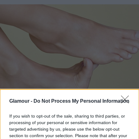
Glamour -
Do Not Process My Personal Information
If you wish to opt-out of the sale, sharing to third parties, or
Második pozitívum: Lényegesen kevesebb
processing of your personal or sensitive information for
tusfürdőt használok el a szivacsnak köszönhetően.
targeted advertising by us, please use the below opt-out
section to confirm your selection. Please note that after your