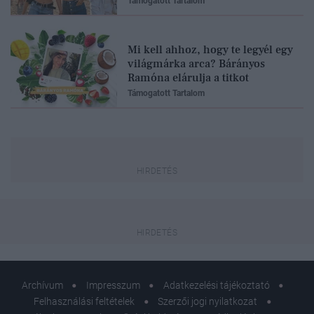
Támogatott Tartalom
Mi kell ahhoz, hogy te legyél egy
világmárka arca? Bárányos
Ramóna elárulja a titkot
Támogatott Tartalom
Archívum
Impresszum
Adatkezelési tájékoztató
Felhasználási feltételek
Szerzői jogi nyilatkozat