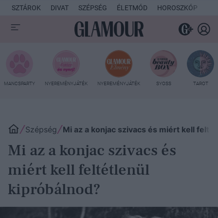
SZTÁROK
DIVAT
SZÉPSÉG
ÉLETMÓD
HOROSZKÓP
KU
MANCSPARTY
NYEREMÉNYJÁTÉK
NYEREMÉNYJÁTÉK
SYOSS
TAROT
Szépség
Mi az a konjac szivacs és miért kell felté
Mi az a konjac szivacs és
miért kell feltétlenül
kipróbálnod?