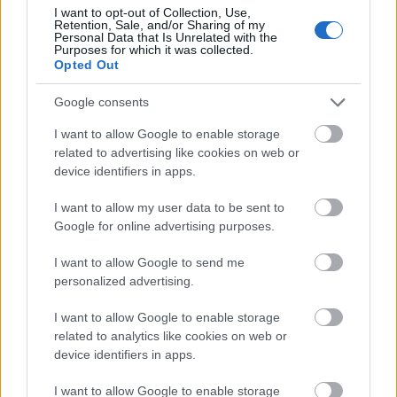
I want to opt-out of Collection, Use,
Retention, Sale, and/or Sharing of my
Personal Data that Is Unrelated with the
Purposes for which it was collected.
Opted Out
Harmadik pozitívum: elhalt hámsejtek eltávolítása
Google consents
napi szinten: tiszta és puha bőr
I want to allow Google to enable storage
A konjac artisztító szivacsokat még nem próbáltam,
related to advertising like cookies on web or
de olyan lelkes lettem a testszivacs kipróbálása után,
device identifiers in apps.
hogy azonnal elolvastam, mi mindenre jó.
I want to allow my user data to be sent to
Google for online advertising purposes.
Biztosan kipróbálom! Addig is nézd meg ezeket:
I want to allow Google to send me
personalized advertising.
Galéria
I want to allow Google to enable storage
related to analytics like cookies on web or
device identifiers in apps.
I want to allow Google to enable storage