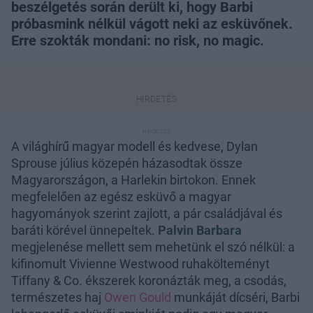
beszélgetés során derült ki, hogy Barbi
próbasmink nélkül vágott neki az esküvőnek.
Erre szokták mondani: no risk, no magic.
A világhírű magyar modell és kedvese, Dylan
Sprouse július közepén házasodtak össze
Magyarországon, a Harlekin birtokon. Ennek
megfelelően az egész esküvő a magyar
hagyományok szerint zajlott, a pár családjával és
baráti körével ünnepeltek.
Palvin Barbara
megjelenése mellett sem mehetünk el szó nélkül: a
kifinomult Vivienne Westwood ruhakölteményt
Tiffany & Co. ékszerek koronázták meg, a csodás,
természetes haj
Owen Gould
munkáját dícséri, Barbi