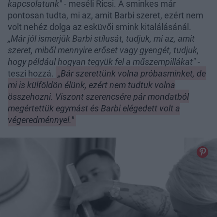
kapcsolatunk"
- meséli Ricsi. A sminkes már
pontosan tudta, mi az, amit Barbi szeret, ezért nem
volt nehéz dolga az esküvői smink kitalálásánál.
„Már jól ismerjük Barbi stílusát, tudjuk, mi az, amit
szeret, miből mennyire erőset vagy gyengét, tudjuk,
hogy például hogyan tegyük fel a műszempillákat"
-
teszi hozzá.
„Bár szerettünk volna próbasminket, de
mi is külföldön élünk, ezért nem tudtuk volna
összehozni. Viszont szerencsére pár mondatból
megértettük egymást és Barbi elégedett volt a
végeredménnyel."