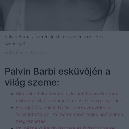
Palvin Barbara megtestesíti az igazi természetes
szépséget
Fotó:
Bence Bársony
Palvin Barbi esküvőjén a
világ szeme:
Megérkeztek a hivatalos képek Palvin Barbara
esküvőjéről, és valami elképesztően gyönyörűek
Hidegrázás: Palvin Barbara esküvői videója
felszántotta az internetet, most teljes egészében
megnézheted
Így nézne ki Palvin Barbara és Dylan Sprouse