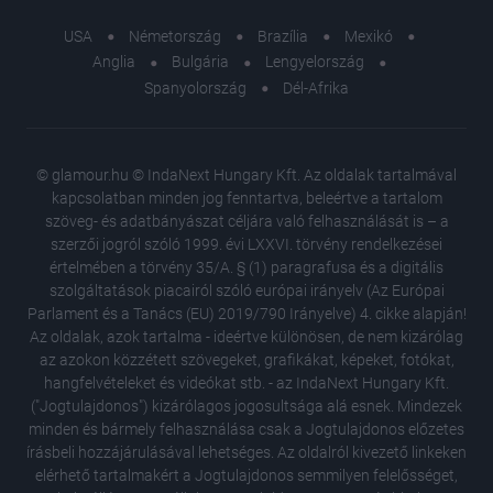
USA
Németország
Brazília
Mexikó
Anglia
Bulgária
Lengyelország
Spanyolország
Dél-Afrika
© glamour.hu © IndaNext Hungary Kft. Az oldalak tartalmával
kapcsolatban minden jog fenntartva, beleértve a tartalom
szöveg- és adatbányászat céljára való felhasználását is – a
szerzői jogról szóló 1999. évi LXXVI. törvény rendelkezései
értelmében a törvény 35/A. § (1) paragrafusa és a digitális
szolgáltatások piacairól szóló európai irányelv (Az Európai
Parlament és a Tanács (EU) 2019/790 Irányelve) 4. cikke alapján!
Az oldalak, azok tartalma - ideértve különösen, de nem kizárólag
az azokon közzétett szövegeket, grafikákat, képeket, fotókat,
hangfelvételeket és videókat stb. - az IndaNext Hungary Kft.
("Jogtulajdonos") kizárólagos jogosultsága alá esnek. Mindezek
minden és bármely felhasználása csak a Jogtulajdonos előzetes
írásbeli hozzájárulásával lehetséges. Az oldalról kivezető linkeken
elérhető tartalmakért a Jogtulajdonos semmilyen felelősséget,