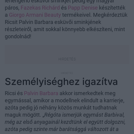
lehengerlő esküvői sminkjét pedig egy magyar
páros,
Fazekas Richárd
és
Papp Denise
készítették
a
Giorgo Armani Beauty
termékeivel. Megkérdeztük
Ricsit Palvin Barbara esküvői sminkjének
részleteiről, amit sokkal könnyebb elkészíteni, mint
gondolnád!
Személyiséghez igazítva
Ricsi és
Palvin Barbara
akkor ismerkedtek meg
egymással, amikor a modellnek elindult a karrierje,
azóta pedig jó néhány közös munkát tudhatnak
maguk mögött. „
Régóta ismerjük egymást Barbival,
még az első anyagainál kezdtünk el együtt dolgozni,
azóta pedig szinte már barátsággá változott át a