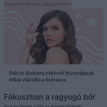
Palvin Barbara esküvői frizurájának
titkát elárulta a fodrásza
Fókuszban a ragyogó bőr
Ricsi és Denise a bőrt az Armani bőrápoló