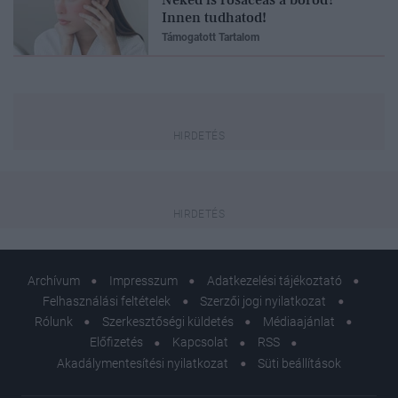
Innen tudhatod!
Támogatott Tartalom
Archívum
Impresszum
Adatkezelési tájékoztató
Felhasználási feltételek
Szerzői jogi nyilatkozat
Rólunk
Szerkesztőségi küldetés
Médiaajánlat
Előfizetés
Kapcsolat
RSS
Akadálymentesítési nyilatkozat
Süti beállítások