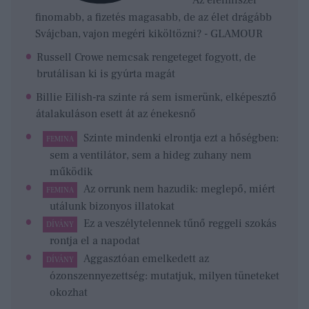
Az élelmiszer
finomabb, a fizetés magasabb, de az élet drágább
Svájcban, vajon megéri kiköltözni? - GLAMOUR
Russell Crowe nemcsak rengeteget fogyott, de
brutálisan ki is gyúrta magát
Billie Eilish-ra szinte rá sem ismerünk, elképesztő
átalakuláson esett át az énekesnő
Szinte mindenki elrontja ezt a hőségben:
FEMINA
sem a ventilátor, sem a hideg zuhany nem
működik
Az orrunk nem hazudik: meglepő, miért
FEMINA
utálunk bizonyos illatokat
Ez a veszélytelennek tűnő reggeli szokás
DÍVÁNY
rontja el a napodat
Aggasztóan emelkedett az
DÍVÁNY
ózonszennyezettség: mutatjuk, milyen tüneteket
okozhat