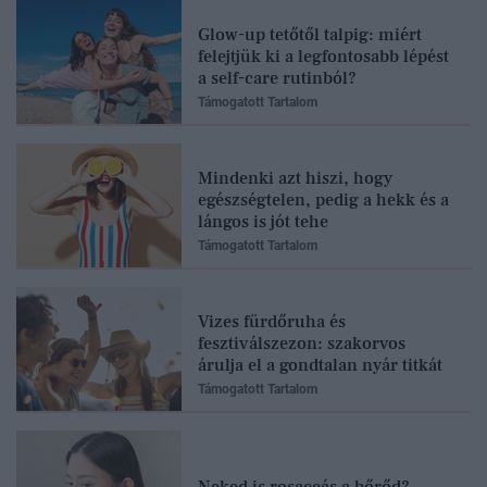
Glow-up tetőtől talpig: miért
felejtjük ki a legfontosabb lépést
a self-care rutinból?
Támogatott Tartalom
Mindenki azt hiszi, hogy
egészségtelen, pedig a hekk és a
lángos is jót tehe
Támogatott Tartalom
Vizes fürdőruha és
fesztiválszezon: szakorvos
árulja el a gondtalan nyár titkát
Támogatott Tartalom
Neked is rosaceás a bőrőd?