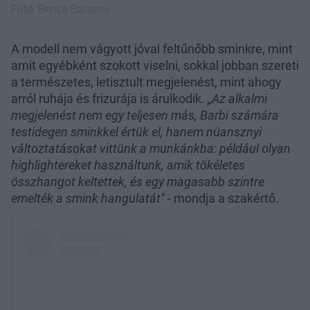
Fotó:
Bence Bársony
A modell nem vágyott jóval feltűnőbb sminkre, mint
amit egyébként szokott viselni, sokkal jobban szereti
a természetes, letisztult megjelenést, mint ahogy
arról ruhája és frizurája is árulkodik.
„Az alkalmi
megjelenést nem egy teljesen más, Barbi számára
testidegen sminkkel értük el, hanem nüansznyi
változtatásokat vittünk a munkánkba: például olyan
highlightereket használtunk, amik tökéletes
összhangot keltettek, és egy magasabb szintre
emelték a smink hangulatát"
- mondja a szakértő.