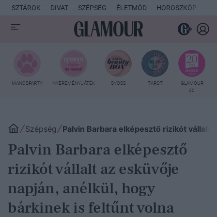
SZTÁROK
DIVAT
SZÉPSÉG
ÉLETMÓD
HOROSZKÓP
KU
MANCSPARTY
NYEREMÉNYJÁTÉK
SYOSS
TAROT
GLAMOUR
20
Szépség
Palvin Barbara elképesztő rizikót vállalt 
Palvin Barbara elképesztő
rizikót vállalt az esküvője
napján, anélkül, hogy
bárkinek is feltűnt volna