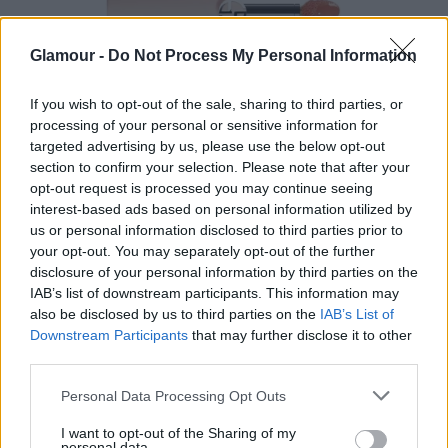
Glamour -
Do Not Process My Personal Information
If you wish to opt-out of the sale, sharing to third parties, or
processing of your personal or sensitive information for
1. Neo Nude highlighter (10) GIORGIO ARMANI 16 150 Ft 2.
targeted advertising by us, please use the below opt-out
Neo Nude pirosító (30) GIORGIO ARMANI 16 150 Ft
section to confirm your selection. Please note that after your
opt-out request is processed you may continue seeing
Fotó:
Giorgio Armani Beauty
interest-based ads based on personal information utilized by
us or personal information disclosed to third parties prior to
your opt-out. You may separately opt-out of the further
disclosure of your personal information by third parties on the
IAB’s list of downstream participants. This information may
also be disclosed by us to third parties on the
IAB’s List of
Downstream Participants
that may further disclose it to other
A szemhangsúlyos sminket barna árnyalatokkal
third parties.
érték el, amit a tincses pillák tettek teljessé. A
szempillákat az Armani Eyes To Kill vízálló
Please note that this website/app uses one or more Google
Personal Data Processing Opt Outs
szempillaspirálja színezte feketére.
services and may gather and store information including but
not limited to your visit or usage behaviour. You may click to
I want to opt-out of the Sharing of my
personal data.