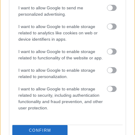
I want to allow Google to send me
personalized advertising.
I want to allow Google to enable storage
related to analytics like cookies on web or
device identifiers in apps.
Eyes To Kill vízálló szempillaspirál GIORGIO ARMANI 18
I want to allow Google to enable storage
450 Ft
related to functionality of the website or app.
Fotó:
Giorgio Armani Beauty
I want to allow Google to enable storage
related to personalization.
A harmonikus, natúr száj tette fel a pontot az i-re,
I want to allow Google to enable storage
ami egy rendkívül kiegyensúlyozott összképet
related to security, including authentication
eredményezett. A sminkesek az Armani egyik
functionality and fraud prevention, and other
legkedveltebb folyékony rúzsának, a Lip Maestro
user protection.
107-es és 108-as árnyalatának kombinációját
festették fel Barbi ajkaira.
CONFIRM