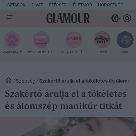
SZTÁROK
DIVAT
SZÉPSÉG
ÉLETMÓD
HOROSZKÓP
KU
MANCSPARTY
NYEREMÉNYJÁTÉK
NYEREMÉNYJÁTÉK
SYOSS
TAROT
Szépség
Szakértő árulja el a tökéletes és álomszé
Szakértő árulja el a tökéletes
és álomszép manikűr titkát