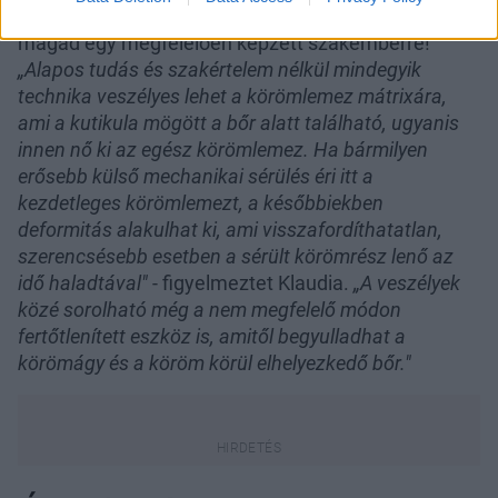
Ha nem vagy biztos a dolgodban, mindenképp bízd
magad egy megfelelően képzett szakemberre!
„Alapos tudás és szakértelem nélkül mindegyik
technika veszélyes lehet a körömlemez mátrixára,
ami a kutikula mögött a bőr alatt található, ugyanis
innen nő ki az egész körömlemez. Ha bármilyen
erősebb külső mechanikai sérülés éri itt a
kezdetleges körömlemezt, a későbbiekben
deformitás alakulhat ki, ami visszafordíthatatlan,
szerencsésebb esetben a sérült körömrész lenő az
idő haladtával"
- figyelmeztet Klaudia.
„A veszélyek
közé sorolható még a nem megfelelő módon
fertőtlenített eszköz is, amitől begyulladhat a
körömágy és a köröm körül elhelyezkedő bőr."