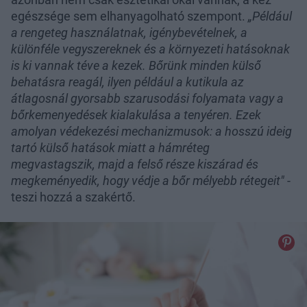
egészsége sem elhanyagolható szempont.
„Például
a rengeteg használatnak, igénybevételnek, a
különféle vegyszereknek és a környezeti hatásoknak
is ki vannak téve a kezek. Bőrünk minden külső
behatásra reagál, ilyen például a kutikula az
átlagosnál gyorsabb szarusodási folyamata vagy a
bőrkemenyedések kialakulása a tenyéren. Ezek
amolyan védekezési mechanizmusok: a hosszú ideig
tartó külső hatások miatt a hámréteg
megvastagszik, majd a felső része kiszárad és
megkeményedik, hogy védje a bőr mélyebb rétegeit"
-
teszi hozzá a szakértő.