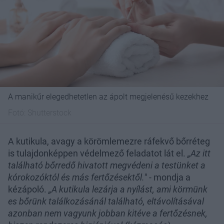
A manikűr elegedhetetlen az ápolt megjelenésű kezekhez
Fotó:
Shutterstock
A kutikula, avagy a körömlemezre ráfekvő bőrréteg
is tulajdonképpen védelmező feladatot lát el.
„Az itt
található bőrredő hivatott megvédeni a testünket a
kórokozóktól és más fertőzésektől."
- mondja a
kézápoló.
„A kutikula lezárja a nyílást, ami körmünk
es bőrünk találkozásánál található, eltávolításával
azonban nem vagyunk jobban kitéve a fertőzésnek,