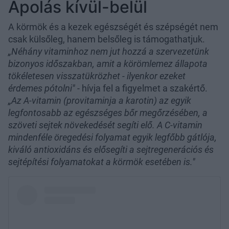
Ápolás kívül-belül
A körmök és a kezek egészségét és szépségét nem
csak külsőleg, hanem belsőleg is támogathatjuk.
„Néhány vitaminhoz nem jut hozzá a szervezetünk
bizonyos időszakban, amit a körömlemez állapota
tökéletesen visszatükrözhet - ilyenkor ezeket
érdemes pótolni"
- hívja fel a figyelmet a szakértő.
„Az A-vitamin (provitaminja a karotin) az egyik
legfontosabb az egészséges bőr megőrzésében, a
szöveti sejtek növekedését segíti elő. A C-vitamin
mindenféle öregedési folyamat egyik legfőbb gátlója,
kiváló antioxidáns és elősegíti a sejtregenerációs és
sejtépítési folyamatokat a körmök esetében is."