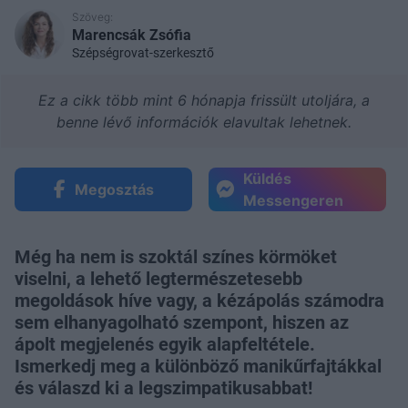
Szöveg:
Marencsák Zsófia
Szépségrovat-szerkesztő
Ez a cikk több mint 6 hónapja frissült utoljára, a
benne lévő információk elavultak lehetnek.
Küldés
Megosztás
Messengeren
Még ha nem is szoktál színes körmöket
viselni, a lehető legtermészetesebb
megoldások híve vagy, a kézápolás számodra
sem elhanyagolható szempont, hiszen az
ápolt megjelenés egyik alapfeltétele.
Ismerkedj meg a különböző manikűrfajtákkal
és válaszd ki a legszimpatikusabbat!