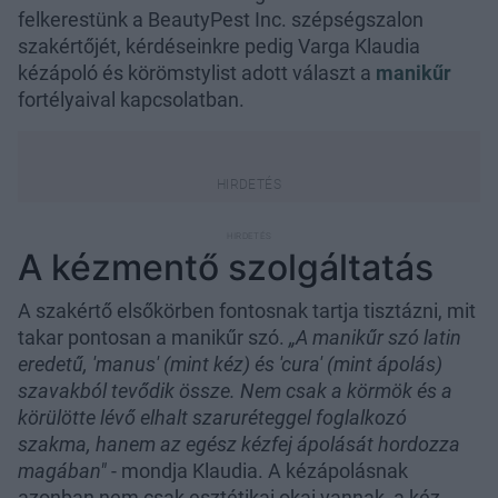
felkerestünk a BeautyPest Inc. szépségszalon
szakértőjét, kérdéseinkre pedig Varga Klaudia
kézápoló és körömstylist adott választ a
manikűr
fortélyaival kapcsolatban.
A kézmentő szolgáltatás
A szakértő elsőkörben fontosnak tartja tisztázni, mit
takar pontosan a manikűr szó.
„A manikűr szó latin
eredetű, 'manus' (mint kéz) és 'cura' (mint ápolás)
szavakból tevődik össze. Nem csak a körmök és a
körülötte lévő elhalt szaruréteggel foglalkozó
szakma, hanem az egész kézfej ápolását hordozza
magában"
- mondja Klaudia. A kézápolásnak
azonban nem csak esztétikai okai vannak, a kéz