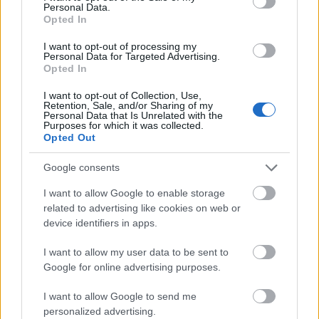
manikűr, és Klaudia szerint ez a technika a
Personal Data.
Opted In
legelterjedtebb, hiszen segítségével kivitelezhető
egy sokkal hosszabb tartó gél lakkozás, mint
I want to opt-out of processing my
egyébként.
„Az
orosz manikűr
egy gépi kezelés,
Personal Data for Targeted Advertising.
Opted In
amely kifejezetten nagy hangsúlyt fektet a kutikula
tökéletes eltávolítására, és az eredmény mindig
I want to opt-out of Collection, Use,
Retention, Sale, and/or Sharing of my
magáért beszél. A hagyományostól eltérően itt nem
Personal Data that Is Unrelated with the
csak bőrfeltolót és bőrvágó ollót használnak a
Purposes for which it was collected.
Opted Out
szakemberek, hanem különböző gyémántporos
csiszolófejeket a bőrtípusnak megfelelően. Először
Google consents
elválasztjuk a bőrt a körömlemeztől, majd
maradéktalanul eltávolítjuk azt különféle eszközök
I want to allow Google to enable storage
related to advertising like cookies on web or
segítségével"
- fejti ki részletesen a köröm stylist.
device identifiers in apps.
I want to allow my user data to be sent to
Google for online advertising purposes.
I want to allow Google to send me
personalized advertising.