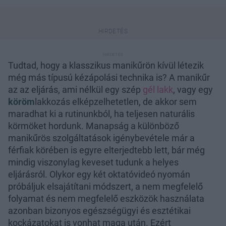
Tudtad, hogy a klasszikus manikűrön kívül létezik
még más típusú kézápolási technika is? A manikűr
az az eljárás, ami nélkül egy szép
gél lakk
, vagy egy
köröm
lakkozás elképzelhetetlen, de akkor sem
maradhat ki a rutinunkból, ha teljesen naturális
körmöket hordunk. Manapság a különböző
manikűrös szolgáltatások igénybevétele már a
férfiak körében is egyre elterjedtebb lett, bár még
mindig viszonylag keveset tudunk a helyes
eljárásról. Olykor egy két oktatóvideó nyomán
próbáljuk elsajátítani módszert, a nem megfelelő
folyamat és nem megfelelő eszközök használata
azonban bizonyos egészségügyi és esztétikai
kockázatokat is vonhat maga után. Ezért