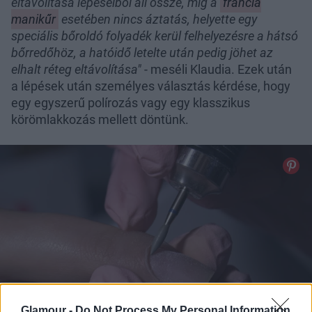
eltávolítása lépéseiből áll össze, míg a
francia
manikűr
esetében nincs áztatás, helyette egy
speciális bőroldó folyadék kerül felhelyezésre a hátsó
bőrredőhöz, a hatóidő letelte után pedig jöhet az
elhalt réteg eltávolítása"
- meséli Klaudia. Ezek után
a lépések után személyes választás kérdése, hogy
egy egyszerű polírozás vagy egy klasszikus
körömlakkozás mellett döntünk.
Glamour -
Do Not Process My Personal Information