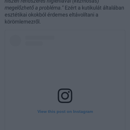
hiszen rendszeres higiéniával (kézmosás)
megelőzhető a probléma."
Ezért a kutikulát általában
esztétikai okokból érdemes eltávolítani a
körömlemezről.