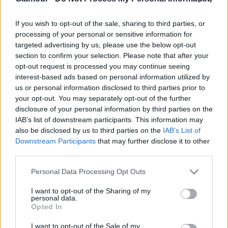
If you wish to opt-out of the sale, sharing to third parties, or
processing of your personal or sensitive information for
targeted advertising by us, please use the below opt-out
section to confirm your selection. Please note that after your
Manikűr és manikűr között is van különbség
opt-out request is processed you may continue seeing
interest-based ads based on personal information utilized by
Fotó:
Shutterstock
us or personal information disclosed to third parties prior to
your opt-out. You may separately opt-out of the further
„A
japán manikűr
tulajdonképpen egy körömápolási
disclosure of your personal information by third parties on the
IAB’s list of downstream participants. This information may
folyamat. A választott manikűrözési forma után a
also be disclosed by us to third parties on the
IAB’s List of
koromlemez mattítása következik, majd egy
Downstream Participants
that may further disclose it to other
különleges méhviaszpasztát dolgoznak bele a köröm
third parties.
felületébe: a méhviasz a köröm felületét egyenletessé
és simává teszi, illetve megerősíti"
- folytatja a
Please note that this website/app uses one or more Google
Personal Data Processing Opt Outs
services and may gather and store information including but
szakértő.
„Második lépésként a körömlemezt egy
not limited to your visit or usage behaviour. You may click to
I want to opt-out of the Sharing of my
úgynevezett 'talkum' porral zárják le amitől teljes
personal data.
grant or deny consent to Google and its third-party tags to
mértékben kifényesedik."
A BeautyPest Inc. szalon
Opted In
use your data for below specified purposes in below Google
legnépszerűbb manikűr szolgáltatása az orosz
consent section.
I want to opt-out of the Sale of my