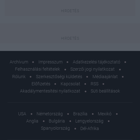
Archívum
Impresszum
Adatkezelési tájékoztató
Felhasználási feltételek
Szerzői jogi nyilatkozat
Rólunk
Szerkesztőségi küldetés
Médiaajánlat
Előfizetés
Kapcsolat
RSS
Akadálymentesítési nyilatkozat
Süti beállítások
USA
Németország
Brazília
Mexikó
Anglia
Bulgária
Lengyelország
Spanyolország
Dél-Afrika