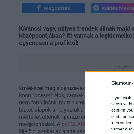
Megosztás
Küldés Mess
Kíváncsi vagy, milyen trendek állnak majd
középpontjában? Itt vannak a legkiemelke
egyenesen a profiktól!
Glamour 
Emlékszel még a ceruzavékony szemöldökökre? 
kontúrozásra? Nos, vannak olyan sminkelési fo
If you wish 
nem fordulnánk, mert a sminkelés divatja állan
sensitive in
biztos alapokra helyeztük a természetesség ir
confirm you
mértéket öltenek - persze ennek ellenére nem é
continue se
information 
megjelenésből. A
brit GLAMOUR
felkért néhány 
further disc
kijelölni azokat az alapelveket, amik meghatáro