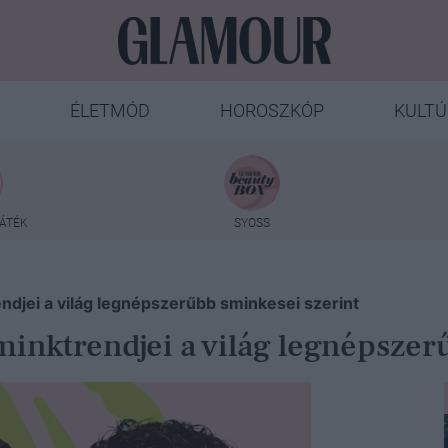
ÉLETMÓD
HOROSZKÓP
KULTÚ
ÁTÉK
SYOSS
djei a világ legnépszerűbb sminkesei szerint
minktrendjei a világ legnépszer