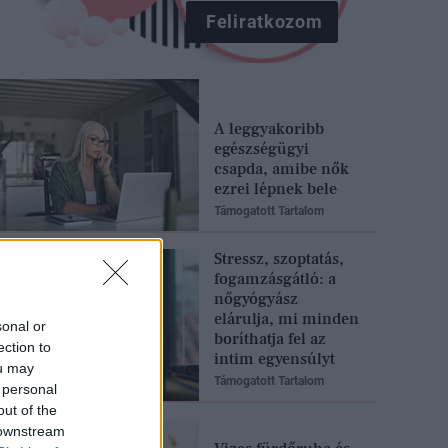
Feliratkozom
A leggyakoribb
egészségügyi
csapda, amibe nők
ezrei lépnek bele
Támogatott Tartalom
Stressz, szoptatás,
fogamzásgátló: a
nőgyógyász
elárulja, mi minden
sonal or
boríthatja fel az
ection to
intim egyensúlyt
ou may
Támogatott Tartalom
 personal
out of the
 downstream