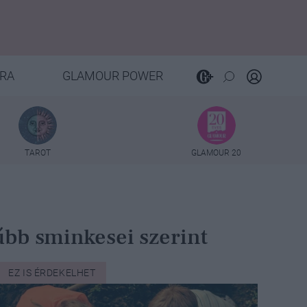
RA
GLAMOUR POWER
TAROT
GLAMOUR 20
űbb sminkesei szerint
EZ IS ÉRDEKELHET