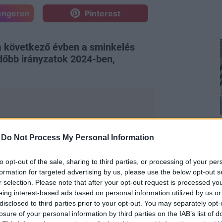
engeren
Pinterest
 a következő évben a sminkelés
dőbb irányzatok 2024-ben,
-
Do Not Process My Personal Information
Vagy éppen az erős fedésű, krémes
rtélyok, amelyekhez ma már biztosan
to opt-out of the sale, sharing to third parties, or processing of your per
dó változásban van. Ebben az évben
formation for targeted advertising by us, please use the below opt-out s
ányelveit, melyek 2024-ben még nagyobb
r selection. Please note that after your opt-out request is processed y
rdemes kihagyni némi játékosságot a
eing interest-based ads based on personal information utilized by us or
disclosed to third parties prior to your opt-out. You may separately opt-
világhírű sminkest, hogy segítsenek
losure of your personal information by third parties on the IAB’s list of
zóak lesznek a
2024-es sminktrendek