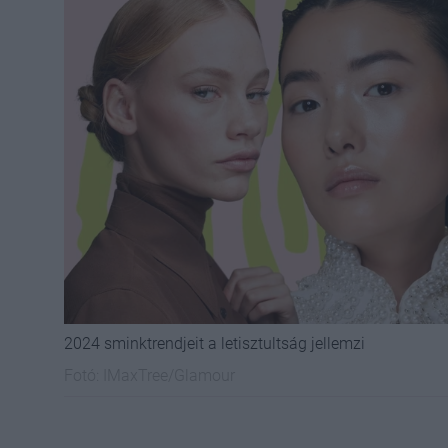
2024 sminktrendjeit a letisztultság jellemzi
Fotó:
IMaxTree/Glamour