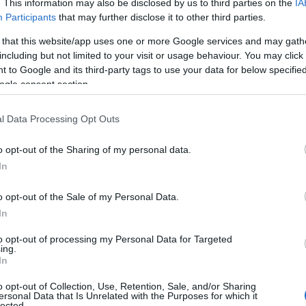
. This information may also be disclosed by us to third parties on the
IA
Participants
that may further disclose it to other third parties.
 that this website/app uses one or more Google services and may gath
including but not limited to your visit or usage behaviour. You may click 
 to Google and its third-party tags to use your data for below specifi
ogle consent section.
ben
l Data Processing Opt Outs
felváltják a szinte láthatatlan
o opt-out of the Sharing of my personal data.
kat hivatottak erősíteni.
„2024-ben a
In
gyensúlyozott összhatás lesz”
- erősíti
Shay Mitchell-t, a Kardashian klán tagjait
o opt-out of the Sale of my Personal Data.
gondolom, hogy 2024-re az általános
In
mmé, ragyogó, egészséges, láthatatlanul
aki Hailey Bieber, Camila Morrone,
to opt-out of processing my Personal Data for Targeted
ing.
felelt már.
In
o opt-out of Collection, Use, Retention, Sale, and/or Sharing
ersonal Data that Is Unrelated with the Purposes for which it
lected.