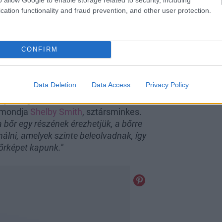
cation functionality and fraud prevention, and other user protection.
CONFIRM
Data Deletion
Data Access
Privacy Policy
 bőr tökéletesítésén van, amit
ny rétegekkel lehet elérni.
„Csak ott
 mondja
Shelby Smith
, sztársminkes.
 bőr egy részének érezhetjük, a bőrre
lni, amelyek szinte beleolvadnak, így
őrképet kapunk."