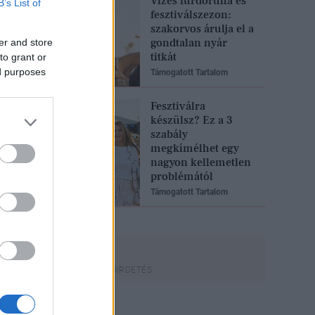
Vizes fürdőruha és
B’s List of
fesztiválszezon:
szakorvos árulja el a
gondtalan nyár
er and store
titkát
to grant or
ed purposes
Támogatott Tartalom
Fesztiválra
készülsz? Ez a 3
szabály
megkímélhet egy
nagyon kellemetlen
problémától
Támogatott Tartalom