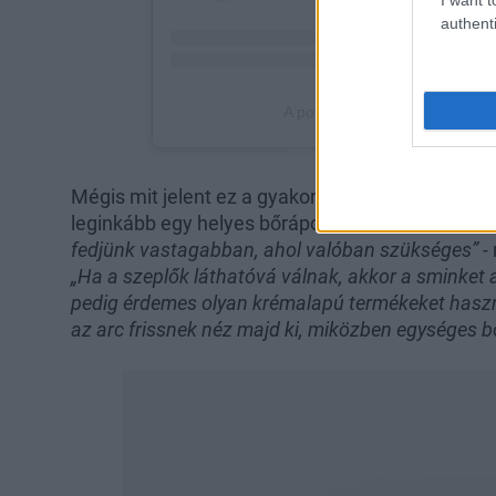
authenti
Mégis mit jelent ez a gyakorlatban? A hangsúly a
leginkább egy helyes bőrápolási rutinnal és véko
fedjünk vastagabban, ahol valóban szükséges”
-
„Ha a szeplők láthatóvá válnak, akkor a sminket a
pedig érdemes olyan krémalapú termékeket haszná
az arc frissnek néz majd ki, miközben egységes b