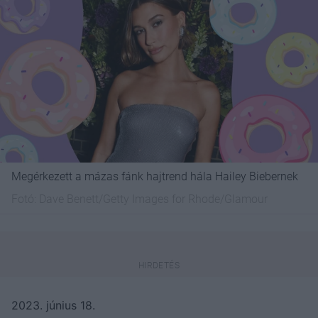
Megérkezett a mázas fánk hajtrend hála Hailey Biebernek
Fotó:
Dave Benett/Getty Images for Rhode/Glamour
2023. június 18.