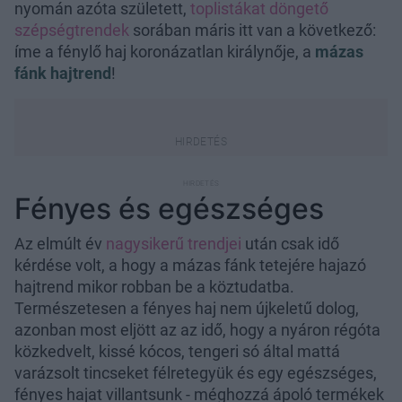
nyomán azóta született,
toplistákat döngető
szépségtrendek
sorában máris itt van a következő:
íme a fénylő haj koronázatlan királynője, a
mázas
fánk hajtrend
!
Fényes és egészséges
Az elmúlt év
nagysikerű trendjei
után csak idő
kérdése volt, a hogy a mázas fánk tetejére hajazó
hajtrend mikor robban be a köztudatba.
Természetesen a fényes haj nem újkeletű dolog,
azonban most eljött az az idő, hogy a nyáron régóta
közkedvelt, kissé kócos, tengeri só által mattá
varázsolt tincseket félretegyük és egy egészséges,
fényes hajat villantsunk - méghozzá ápoló termékek