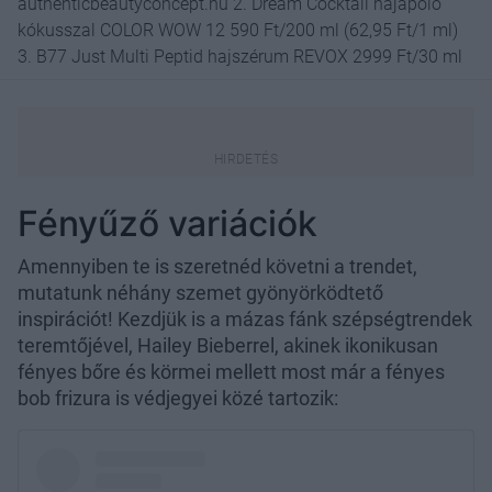
authenticbeautyconcept.hu 2. Dream Cocktail hajápoló
kókusszal COLOR WOW 12 590 Ft/200 ml (62,95 Ft/1 ml)
3. B77 Just Multi Peptid hajszérum REVOX 2999 Ft/30 ml
Fényűző variációk
Amennyiben te is szeretnéd követni a trendet,
mutatunk néhány szemet gyönyörködtető
inspirációt! Kezdjük is a mázas fánk szépségtrendek
teremtőjével, Hailey Bieberrel, akinek ikonikusan
fényes bőre és körmei mellett most már a fényes
bob frizura is védjegyei közé tartozik: