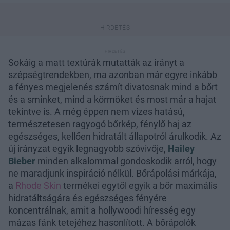
Sokáig a matt textúrák mutatták az irányt a
szépségtrendekben, ma azonban már egyre inkább
a fényes megjelenés számít divatosnak mind a bőrt
és a sminket, mind a körmöket és most már a hajat
tekintve is. A még éppen nem vizes hatású,
természetesen ragyogó bőrkép, fénylő haj az
egészséges, kellően hidratált állapotról árulkodik. Az
új irányzat egyik legnagyobb szóvivője,
Hailey
Bieber
minden alkalommal gondoskodik arról, hogy
ne maradjunk inspiráció nélkül. Bőrápolási márkája,
a
Rhode Skin
termékei egytől egyik a bőr maximális
hidratáltságára és egészséges fényére
koncentrálnak, amit a hollywoodi híresség egy
mázas fánk tetejéhez hasonlított. A bőrápolók