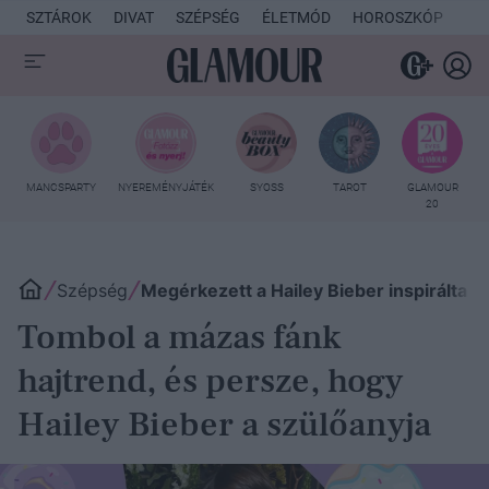
SZTÁROK
DIVAT
SZÉPSÉG
ÉLETMÓD
HOROSZKÓP
KU
MANCSPARTY
NYEREMÉNYJÁTÉK
SYOSS
TAROT
GLAMOUR
20
Szépség
Megérkezett a Hailey Bieber inspirálta m
Tombol a mázas fánk
hajtrend, és persze, hogy
Hailey Bieber a szülőanyja