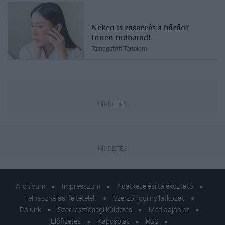
Neked is rosaceás a bőrőd?
Innen tudhatod!
Támogatott Tartalom
Archívum
Impresszum
Adatkezelési tájékoztató
Felhasználási feltételek
Szerzői jogi nyilatkozat
Rólunk
Szerkesztőségi küldetés
Médiaajánlat
Előfizetés
Kapcsolat
RSS