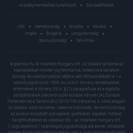
Akadálymentesítési nyilatkozat
Süti beállítások
USA
Németország
Brazília
Mexikó
Anglia
Bulgária
Lengyelország
Spanyolország
Dél-Afrika
© glamour.hu © IndaNext Hungary Kft. Az oldalak tartalmával
kapcsolatban minden jog fenntartva, beleértve a tartalom
szöveg- és adatbányászat céljára való felhasználását is – a
szerzői jogról szóló 1999. évi LXXVI. törvény rendelkezései
értelmében a törvény 35/A. § (1) paragrafusa és a digitális
szolgáltatások piacairól szóló európai irányelv (Az Európai
Parlament és a Tanács (EU) 2019/790 Irányelve) 4. cikke alapján!
Az oldalak, azok tartalma - ideértve különösen, de nem kizárólag
az azokon közzétett szövegeket, grafikákat, képeket, fotókat,
hangfelvételeket és videókat stb. - az IndaNext Hungary Kft.
("Jogtulajdonos") kizárólagos jogosultsága alá esnek. Mindezek
minden és bármely felhasználása csak a Jogtulajdonos előzetes