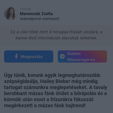
Szöveg:
Marencsák Zsófia
Szépségrovat-szerkesztő
Ez a cikk több mint 6 hónapja frissült utoljára, a
benne lévő információk elavultak lehetnek.
Küldés
Megosztás
Messengeren
Úgy tűnik, korunk egyik legmeghatározóbb
szépségideálja, Hailey Bieber még mindig
tartogat számunkra meglepetéseket. A tavaly
berobbant mázas fánk őrület a bőrápolás és a
körmök után most a frizurákra fókuszál:
megérkezett a mázas fánk hajtrend!