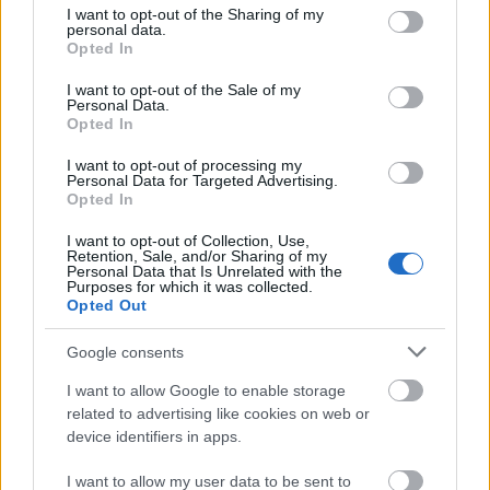
not limited to your visit or usage behaviour. You may click to
I want to opt-out of the Sharing of my
personal data.
grant or deny consent to Google and its third-party tags to
Opted In
use your data for below specified purposes in below Google
consent section.
Rosie Huntington-Whiteley megmutatja, hogy viselj
I want to opt-out of the Sale of my
Personal Data.
pazar, természetes hullámokat - nézd csak, milyen
Opted In
csodásan mutat fényes bőrrel együtt:
I want to opt-out of processing my
Personal Data for Targeted Advertising.
Opted In
I want to opt-out of Collection, Use,
Retention, Sale, and/or Sharing of my
Personal Data that Is Unrelated with the
Purposes for which it was collected.
Opted Out
Google consents
I want to allow Google to enable storage
related to advertising like cookies on web or
device identifiers in apps.
I want to allow my user data to be sent to