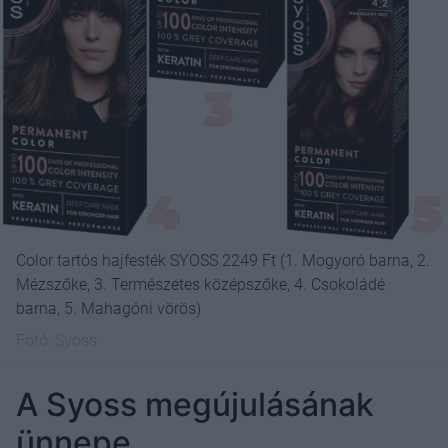
Color tartós hajfesték SYOSS 2249 Ft (1. Mogyoró barna, 2.
Mézszőke, 3. Természetes középszőke, 4. Csokoládé
barna, 5. Mahagóni vörös)
Fotó:
Syoss
A Syoss megújulásának
ünnepe