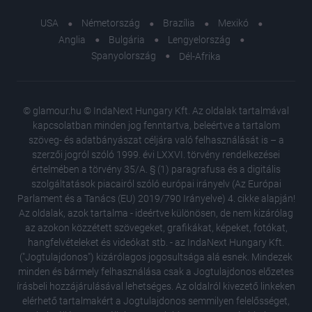
USA
Németország
Brazília
Mexikó
Anglia
Bulgária
Lengyelország
Spanyolország
Dél-Afrika
© glamour.hu © IndaNext Hungary Kft. Az oldalak tartalmával
kapcsolatban minden jog fenntartva, beleértve a tartalom
szöveg- és adatbányászat céljára való felhasználását is – a
szerzői jogról szóló 1999. évi LXXVI. törvény rendelkezései
értelmében a törvény 35/A. § (1) paragrafusa és a digitális
szolgáltatások piacairól szóló európai irányelv (Az Európai
Parlament és a Tanács (EU) 2019/790 Irányelve) 4. cikke alapján!
Az oldalak, azok tartalma - ideértve különösen, de nem kizárólag
az azokon közzétett szövegeket, grafikákat, képeket, fotókat,
hangfelvételeket és videókat stb. - az IndaNext Hungary Kft.
("Jogtulajdonos") kizárólagos jogosultsága alá esnek. Mindezek
minden és bármely felhasználása csak a Jogtulajdonos előzetes
írásbeli hozzájárulásával lehetséges. Az oldalról kivezető linkeken
elérhető tartalmakért a Jogtulajdonos semmilyen felelősséget,