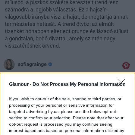
stílusod, a piszkos szőkére keresztelt trend lesz
számodra a legjobb választás. Ez a hajszín
világosabb irányba viszi a hajat, de megtartja annak
természetes hatását. A trend ötvözi az elmúlt
tizenkét hónapban elterjedt grunge és lázadó stílust
a gondtalan, bohó divattal, amely szintén nagy
visszatérésnek örvend.
Glamour -
Do Not Process My Personal Information
If you wish to opt-out of the sale, sharing to third parties, or
processing of your personal or sensitive information for
targeted advertising by us, please use the below opt-out
section to confirm your selection. Please note that after your
opt-out request is processed you may continue seeing
interest-based ads based on personal information utilized by