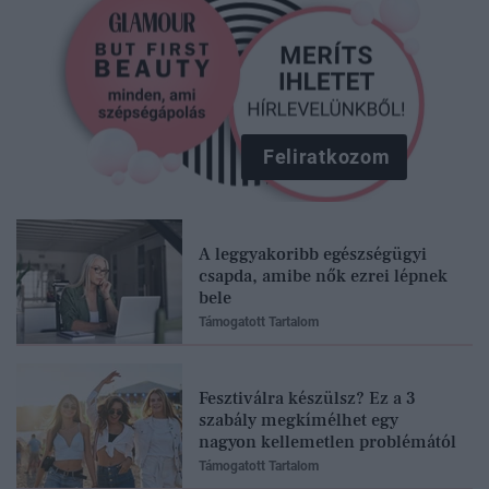
Feliratkozom
A leggyakoribb egészségügyi
csapda, amibe nők ezrei lépnek
bele
Támogatott Tartalom
Fesztiválra készülsz? Ez a 3
szabály megkímélhet egy
nagyon kellemetlen problémától
Támogatott Tartalom