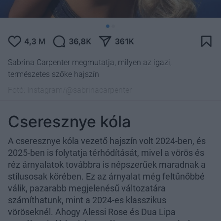
Sabrina Carpenter megmutatja, milyen az igazi,
természetes szőke hajszín
Fotó:
Instagram/@sabrinacarpenter
Cseresznye kóla
A cseresznye kóla vezető hajszín volt 2024-ben, és
2025-ben is folytatja térhódítását, mivel a vörös és
réz árnyalatok továbbra is népszerűek maradnak a
stílusosak körében. Ez az árnyalat még feltűnőbbé
válik, pazarabb megjelenésű változatára
számíthatunk, mint a 2024-es klasszikus
vöröseknél. Ahogy Alessi Rose és Dua Lipa