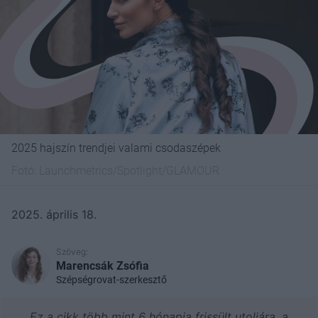
2025 hajszín trendjei valami csodaszépek
Fotó:
Launchmetrics/Spotlight/GLAMOUR
2025. április 18.
Szöveg:
Marencsák Zsófia
Szépségrovat-szerkesztő
Ez a cikk több mint 6 hónapja frissült utoljára, a