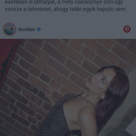
esetében is láthatjuk, a mély cseresznye szín úgy
vonzza a tekintetet, ahogy talán egyik hajszín sem.