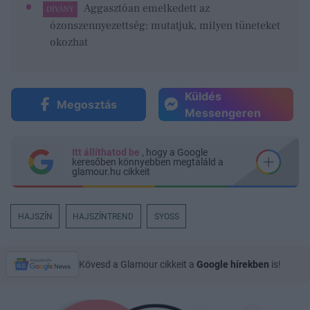
Aggasztóan emelkedett az
DÍVÁNY
ózonszennyezettség: mutatjuk, milyen tüneteket
okozhat
Küldés
Megosztás
Messengeren
Itt állíthatod be
, hogy a Google
keresőben könnyebben megtaláld a
glamour.hu cikkeit
HAJSZÍN
HAJSZÍNTREND
SYOSS
Kövesd a Glamour cikkeit a
Google hírekben
is!