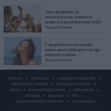
Vizes fürdőruha és
fesztiválszezon: szakorvos
árulja el a gondtalan nyár titkát
Támogatott Tartalom
7 drogériás beauty termék,
amire most szükséged van egy
könnyed nyárhoz
Támogatott Tartalom
Archívum
Impresszum
Adatkezelési tájékoztató
Felhasználási feltételek
Szerzői jogi nyilatkozat
Rólunk
Szerkesztőségi küldetés
Médiaajánlat
Előfizetés
Kapcsolat
RSS
Akadálymentesítési nyilatkozat
Süti beállítások