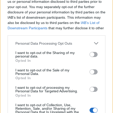
us or personal information disclosed to third parties prior to
your opt-out. You may separately opt-out of the further
disclosure of your personal information by third parties on the
IAB’s list of downstream participants. This information may
also be disclosed by us to third parties on the
IAB’s List of
Downstream Participants
that may further disclose it to other
third parties.
Please note that this website/app uses one or more Google
Personal Data Processing Opt Outs
services and may gather and store information including but
not limited to your visit or usage behaviour. You may click to
I want to opt-out of the Sharing of my
personal data.
grant or deny consent to Google and its third-party tags to
Opted In
use your data for below specified purposes in below Google
consent section.
I want to opt-out of the Sale of my
Personal Data.
Opted In
I want to opt-out of processing my
Personal Data for Targeted Advertising.
Opted In
I want to opt-out of Collection, Use,
Sofia Richie Grainge megmutatja, hogyan viseld a piszkos
Retention, Sale, and/or Sharing of my
Personal Data that Is Unrelated with the
szőke trendet