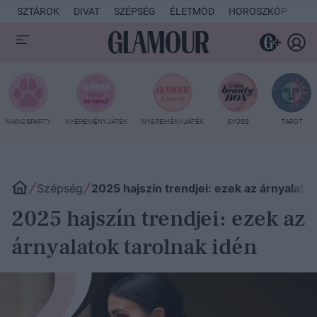
SZTÁROK
DIVAT
SZÉPSÉG
ÉLETMÓD
HOROSZKÓP
KU
MANCSPARTY
NYEREMÉNYJÁTÉK
NYEREMÉNYJÁTÉK
SYOSS
TAROT
Szépség
2025 hajszín trendjei: ezek az árnyalatok
2025 hajszín trendjei: ezek az
árnyalatok tarolnak idén