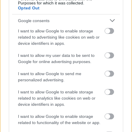
Purposes for which it was collected.
Opted Out
Fotó:
Instagram/@sofiagrainge
Google consents
Karamell barna
I want to allow Google to enable storage
related to advertising like cookies on web or
A karamell barna olyan hajszín, amely két trendet
device identifiers in apps.
ötvöz magában, összehozza a mély barnák fényét
és a réz árnyalatok melegségét. Az erős arany
I want to allow my user data to be sent to
karamell tónusokat mély, közép-barna alappal
Google for online advertising purposes.
kombinálja, ami napcsókolta hatást ad anélkül, hogy
I want to allow Google to send me
a világos színek fenntartásával járó gondokba
personalized advertising.
ütközne. Ez az árnyalat különösen jól áll a világos
olíva bőrtónusúaknak, mivel kiemeli a bőr
I want to allow Google to enable storage
természetes melegét és fiatalos ragyogást biztosít.
related to analytics like cookies on web or
device identifiers in apps.
I want to allow Google to enable storage
related to functionality of the website or app.