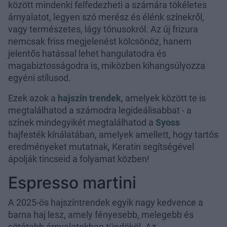
között mindenki felfedezheti a számára tökéletes
árnyalatot, legyen szó merész és élénk színekről,
vagy természetes, lágy tónusokról. Az új frizura
nemcsak friss megjelenést kölcsönöz, hanem
jelentős hatással lehet hangulatodra és
magabiztosságodra is, miközben kihangsúlyozza
egyéni stílusod.
Ezek azok a
hajszín trendek
, amelyek között te is
megtalálhatod a számodra legideálisabbat - a
színek mindegyikét megtalálhatod a
Syoss
hajfesték kínálatában, amelyek amellett, hogy tartós
eredményeket mutatnak, Keratin segítségével
ápolják tincseid a folyamat közben!
Espresso martini
A 2025-ös hajszíntrendek egyik nagy kedvence a
barna haj lesz, amely fényesebb, melegebb és
sötétebb árnyalatokban tündököl. Az