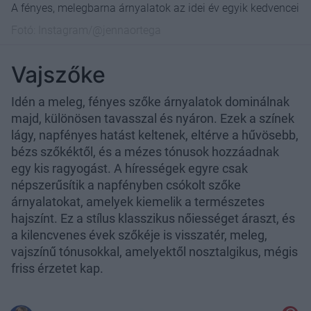
A fényes, melegbarna árnyalatok az idei év egyik kedvencei
Fotó:
Instagram/@jennaortega
Vajszőke
Idén a meleg, fényes szőke árnyalatok dominálnak
majd, különösen tavasszal és nyáron. Ezek a színek
lágy, napfényes hatást keltenek, eltérve a hűvösebb,
bézs szőkéktől, és a mézes tónusok hozzáadnak
egy kis ragyogást. A hírességek egyre csak
népszerűsítik a napfényben csókolt szőke
árnyalatokat, amelyek kiemelik a természetes
hajszínt. Ez a stílus klasszikus nőiességet áraszt, és
a kilencvenes évek szőkéje is visszatér, meleg,
vajszínű tónusokkal, amelyektől nosztalgikus, mégis
friss érzetet kap.