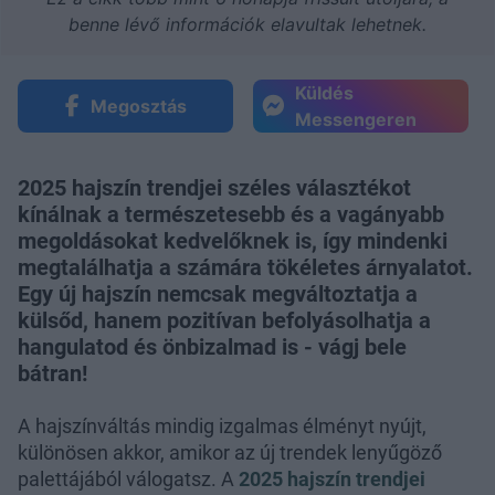
benne lévő információk elavultak lehetnek.
Küldés
Megosztás
Messengeren
2025 hajszín trendjei széles választékot
kínálnak a természetesebb és a vagányabb
megoldásokat kedvelőknek is, így mindenki
megtalálhatja a számára tökéletes árnyalatot.
Egy új hajszín nemcsak megváltoztatja a
külsőd, hanem pozitívan befolyásolhatja a
hangulatod és önbizalmad is - vágj bele
bátran!
A hajszínváltás mindig izgalmas élményt nyújt,
különösen akkor, amikor az új trendek lenyűgöző
palettájából válogatsz. A
2025 hajszín trendjei