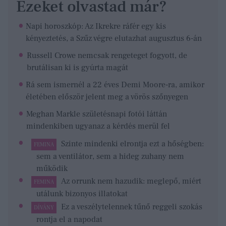
Ezeket olvastad már?
Napi horoszkóp: Az Ikrekre ráfér egy kis
kényeztetés, a Szűz végre elutazhat augusztus 6-án
Russell Crowe nemcsak rengeteget fogyott, de
brutálisan ki is gyúrta magát
Rá sem ismernél a 22 éves Demi Moore-ra, amikor
életében először jelent meg a vörös szőnyegen
Meghan Markle születésnapi fotói láttán
mindenkiben ugyanaz a kérdés merül fel
Szinte mindenki elrontja ezt a hőségben:
FEMINA
sem a ventilátor, sem a hideg zuhany nem
működik
Az orrunk nem hazudik: meglepő, miért
FEMINA
utálunk bizonyos illatokat
Ez a veszélytelennek tűnő reggeli szokás
DÍVÁNY
rontja el a napodat