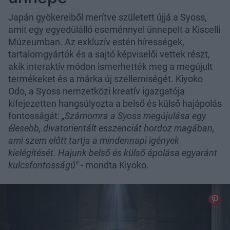
Japán gyökereiből merítve született újjá a Syoss,
amit egy egyedülálló eseménnyel ünnepelt a Kiscelli
Múzeumban. Az exkluzív estén hírességek,
tartalomgyártók és a sajtó képviselői vettek részt,
akik interaktív módon ismerhették meg a megújult
termékeket és a márka új szellemiségét. Kiyoko
Odo, a Syoss nemzetközi kreatív igazgatója
kifejezetten hangsúlyozta a belső és külső hajápolás
fontosságát:
„Számomra a Syoss megújulása egy
élesebb, divatorientált esszenciát hordoz magában,
ami szem előtt tartja a mindennapi igények
kielégítését. Hajunk belső és külső ápolása egyaránt
kulcsfontosságú"
- mondta Kiyoko.