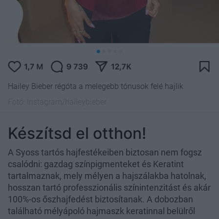
Hailey Bieber régóta a melegebb tónusok felé hajlik
Fotó:
Instagram/haileybieber
Készítsd el otthon!
A Syoss tartós hajfestékeiben biztosan nem fogsz
csalódni: gazdag színpigmenteket és Keratint
tartalmaznak, mely mélyen a hajszálakba hatolnak,
hosszan tartó professzionális színintenzitást és akár
100%-os őszhajfedést biztosítanak. A dobozban
található mélyápoló hajmaszk keratinnal belülről