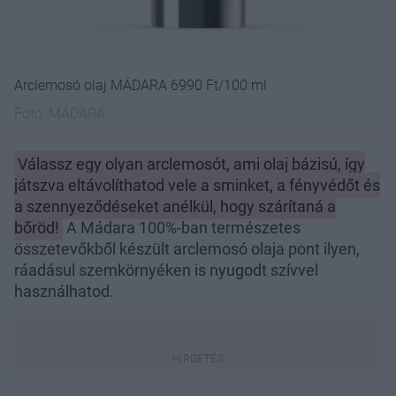
Arclemosó olaj MÁDARA 6990 Ft/100 ml
Fotó:
MÁDARA
Válassz egy olyan arclemosót, ami olaj bázisú, így
játszva eltávolíthatod vele a sminket, a fényvédőt és
a szennyeződéseket anélkül, hogy szárítaná a
bőröd!
A Mádara 100%-ban természetes
összetevőkből készült arclemosó olaja pont ilyen,
ráadásul szemkörnyéken is nyugodt szívvel
használhatod.