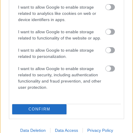
Sminkeszközök
I want to allow Google to enable storage
related to analytics like cookies on web or
fertőtlenítése
device identifiers in apps.
A sminkecseteknél és a szivacsoknál is nagyon
I want to allow Google to enable storage
related to functionality of the website or app.
fontos, hogy rendszeresen fertőtlenítsük őket,
ellenkező esetben ugyanúgy baktériumok
I want to allow Google to enable storage
táptalajaként végzik, amiket aztán újra és újra
related to personalization.
felkenünk a bőrre a sminkkel együtt. A poros állagú
termékek esetében elegendő valamivel ritkábban,
I want to allow Google to enable storage
de azokat az eszközöket, amivel például az alapozót
related to security, including authentication
vagy a korrektort viszed fel, minden használat után
functionality and fraud prevention, and other
user protection.
fertőtlenítsd!
CONFIRM
Data Deletion
Data Access
Privacy Policy