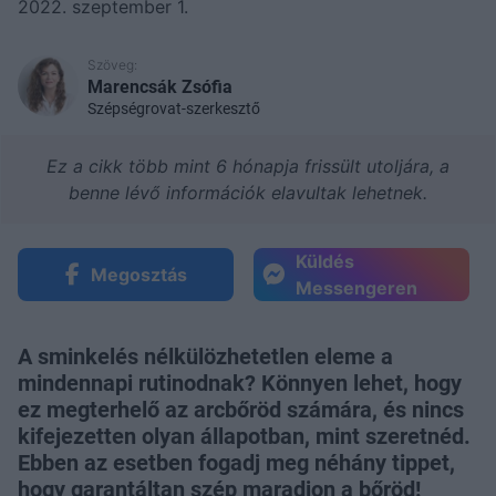
2022. szeptember 1.
Szöveg:
Marencsák Zsófia
Szépségrovat-szerkesztő
Ez a cikk több mint 6 hónapja frissült utoljára, a
benne lévő információk elavultak lehetnek.
Küldés
Megosztás
Messengeren
A sminkelés nélkülözhetetlen eleme a
mindennapi rutinodnak? Könnyen lehet, hogy
ez megterhelő az arcbőröd számára, és nincs
kifejezetten olyan állapotban, mint szeretnéd.
Ebben az esetben fogadj meg néhány tippet,
hogy garantáltan szép maradjon a bőröd!