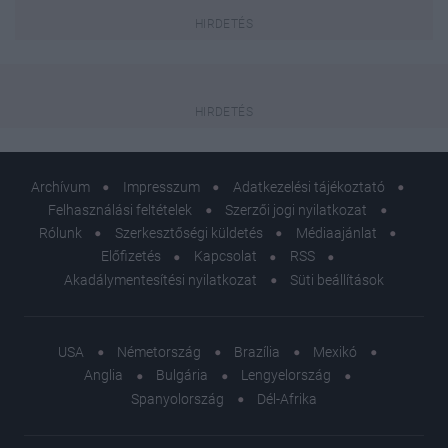
Archívum
Impresszum
Adatkezelési tájékoztató
Felhasználási feltételek
Szerzői jogi nyilatkozat
Rólunk
Szerkesztőségi küldetés
Médiaajánlat
Előfizetés
Kapcsolat
RSS
Akadálymentesítési nyilatkozat
Süti beállítások
USA
Németország
Brazília
Mexikó
Anglia
Bulgária
Lengyelország
Spanyolország
Dél-Afrika