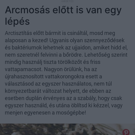
Arcmosás előtt is van egy
lépés
Arctisztítás előtt bármit is csináltál, mosd meg
alaposan a kezed! Ugyanis olyan szennyeződések
és baktériumok lehetnek az ujjaidon, amiket hidd el,
nem szeretnél felvinni a bőrödre. Lehetőség szerint
mindig használj tiszta törölközőt és friss
vattapamacsot. Nagyon örülünk, ha az
újrahasznosított vattakorongokra esett a
választásod az egyszer használatos, nem túl
környezetbarát változat helyett, de ebben az
esetben duplán érvényes az a szabály, hogy csak
egyszer használd, és utána öblítsd ki kézzel, vagy
menjen egyenesen a mosógépbe!