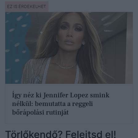
Így néz ki Jennifer Lopez smink
nélkül: bemutatta a reggeli
bőrápolási rutinját
Törlőkendő? Felejtsd el!