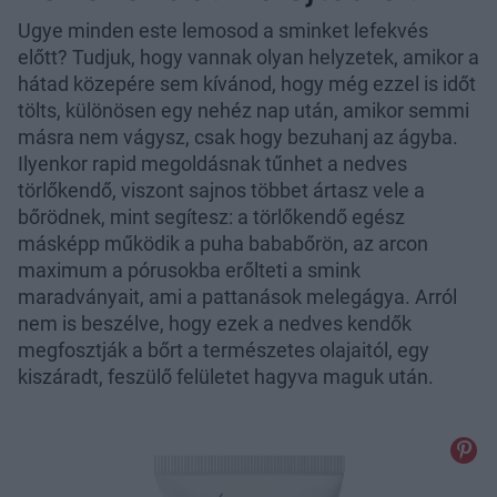
Ugye minden este lemosod a sminket lefekvés
előtt? Tudjuk, hogy vannak olyan helyzetek, amikor a
hátad közepére sem kívánod, hogy még ezzel is időt
tölts, különösen egy nehéz nap után, amikor semmi
másra nem vágysz, csak hogy bezuhanj az ágyba.
Ilyenkor rapid megoldásnak tűnhet a nedves
törlőkendő, viszont sajnos többet ártasz vele a
bőrödnek, mint segítesz: a törlőkendő egész
másképp működik a puha bababőrön, az arcon
maximum a pórusokba erőlteti a smink
maradványait, ami a pattanások melegágya. Arról
nem is beszélve, hogy ezek a nedves kendők
megfosztják a bőrt a természetes olajaitól, egy
kiszáradt, feszülő felületet hagyva maguk után.