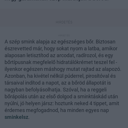
A szép smink alapja az egészséges bőr. Biztosan
észrevetted már, hogy sokat nyom a latba, amikor
alaposan letisztítod az arcodat, radírozol, és egy
bőrtípusnak megfelelő hidratálókrémet teszel fel -
ilyenkor egészen máshogy mutat rajtad az alapozó.
Azonban, ha kivétel nélkül púderrel, pirosítóval és
társaival indítod a napot, az a bőröd állapotát is
nagyban befolyásolhatja. Szóval, ha a reggeli
bőrápolás után az első dolgod a sminktáskád után
nyúlni, jó helyen jársz: hoztunk neked 4 tippet, amit
érdemes megfogadnod, ha minden egyes nap
sminkelsz
.