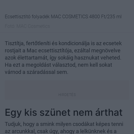
Ecsettisztító folyadék MAC COSMETICS 4800 Ft/235 ml
Fotó:
MAC Cosmetics
Tisztítja, fertőtleníti és kondicionálja is az ecsetek
rostjait a Mac ecsettisztítója, ezáltal megnövelve
azok élettartamát, így sokáig hasznukat veheted.
Ha ezt a megoldást választod, nem kell sokat
várnod a száradással sem.
Egy kis szünet nem árthat
Tudjuk, hogy a smink milyen csodákat képes tenni
az arcunkkal, csak úgy, ahogy a lelkünknek és a