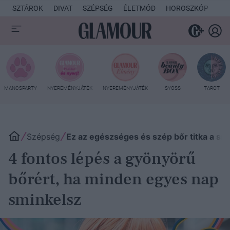
SZTÁROK
DIVAT
SZÉPSÉG
ÉLETMÓD
HOROSZKÓP
KU
MANCSPARTY
NYEREMÉNYJÁTÉK
NYEREMÉNYJÁTÉK
SYOSS
TAROT
Szépség
Ez az egészséges és szép bőr titka a smi
4 fontos lépés a gyönyörű
bőrért, ha minden egyes nap
sminkelsz