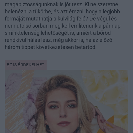
magabiztosságunknak is jót tesz. Ki ne szeretne
belenézni a tükörbe, és azt érezni, hogy a legjobb
formáját mutathatja a külvilág felé? De végül és
nem utolsó sorban meg kell említenünk a pár nap
sminktelenség lehetőségét is, amiért a bőröd
rendkívül hálás lesz, még akkor is, ha az előző
három tippet következetesen betartod.