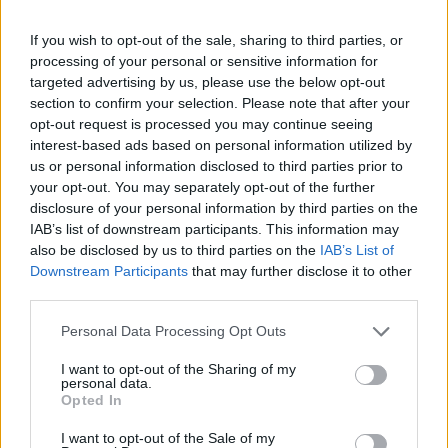
If you wish to opt-out of the sale, sharing to third parties, or
processing of your personal or sensitive information for
targeted advertising by us, please use the below opt-out
section to confirm your selection. Please note that after your
opt-out request is processed you may continue seeing
Mosható vattakorong (Mingo) POPPY PODS 2850 Ft
interest-based ads based on personal information utilized by
Fotó:
Poppy Pods
us or personal information disclosed to third parties prior to
your opt-out. You may separately opt-out of the further
disclosure of your personal information by third parties on the
Odáig vagyunk az ökotudatos megoldásokért,
IAB’s list of downstream participants. This information may
ráadásul ha ezeket egy hazai márkától szerezhetjük
also be disclosed by us to third parties on the
IAB’s List of
be, az külön örömöt jelent számunkra. A
Poppy Pods
Downstream Participants
that may further disclose it to other
nem csak a fürdőszobába, hanem a háztartás más
third parties.
részeire is környezetbarát opciókat kínál. Ezek a
Please note that this website/app uses one or more Google
Personal Data Processing Opt Outs
mosható vattakockák például tökéletes alternatívát
services and may gather and store information including but
nyújtanak az eldobható vattakorongok helyett. Öt
not limited to your visit or usage behaviour. You may click to
I want to opt-out of the Sharing of my
personal data.
pamacs található egy csomagban, amelyeknek
grant or deny consent to Google and its third-party tags to
Opted In
egyik fele újrahasznosított, régi ruhákból, a másik
use your data for below specified purposes in below Google
consent section.
fele frottírból készül.
I want to opt-out of the Sale of my