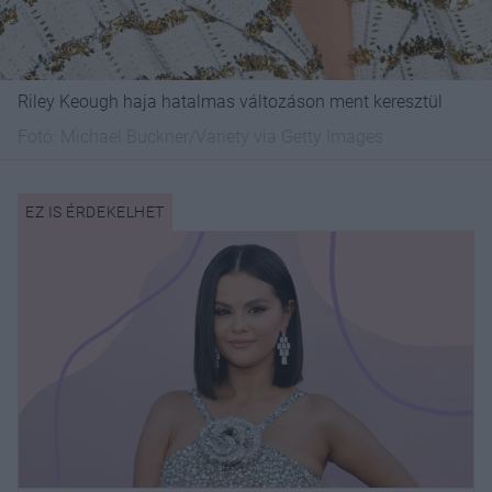
Riley Keough haja hatalmas változáson ment keresztül
Fotó:
Michael Buckner/Variety via Getty Images