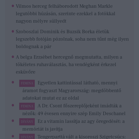
Vilmos herceg felháborodott Meghan Markle
legutóbbi húzásán, szerinte ezekkel a fotókkal
nagyon mélyre süllyedt
Szoboszlai Dominik és Buzsik Borka életük
legszebb fotóján pózolnak, soha nem tűnt még ilyen
boldognak a pár
A belga Erzsébet hercegnő megmutatta, milyen a
tökéletes ruhaválasztás, ha vendégként érkezel
esküvőre
Egyetlen kattintással látható, mennyi
FEMINA
áramot fogyaszt Magyarország: megdöbbentő
adatokat mutat ez az oldal
Vilmos 
A Dr. Csont főszereplőjeként imádták a
FEMINA
húzásán
nézők: 49 évesen ennyire szép Emily Deschanel
süllyedt
Ez a vitamin lassítja az agy öregedését: a
DÍVÁNY
Pánikbet
memóriát is javítja
módszer
Tengerparttá vált a kisoroszi Szigetcsúcs:
DÍVÁNY