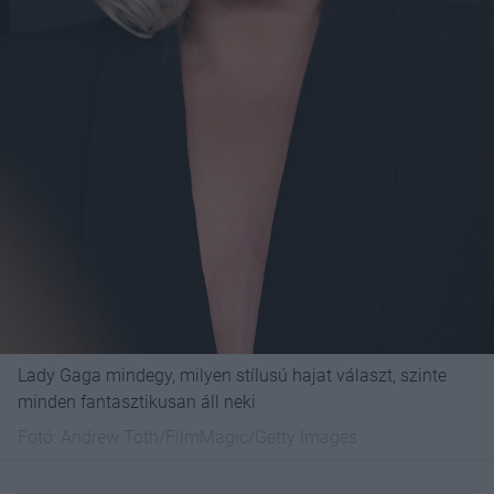
Lady Gaga mindegy, milyen stílusú hajat választ, szinte
minden fantasztikusan áll neki
Fotó:
Andrew Toth/FilmMagic/Getty Images