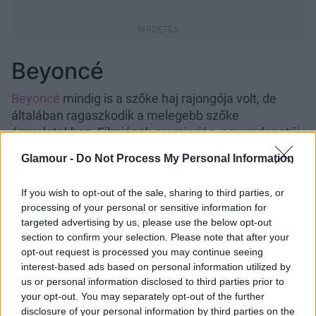
Beyoncé
Beyoncé
mindig is a szőke haj rajongója volt, de
általában ragaszkodik a melegebb szőke
árnyalatokhoz. Filmjének premierjén, egy vadonatúj
külsővel jelent meg, egy jeges, platinaszőke hajjal.
Glamour -
Do Not Process My Personal Information
Bármit is lépjen, mi mindenhogy szeretjük!
If you wish to opt-out of the sale, sharing to third parties, or
processing of your personal or sensitive information for
targeted advertising by us, please use the below opt-out
section to confirm your selection. Please note that after your
opt-out request is processed you may continue seeing
interest-based ads based on personal information utilized by
us or personal information disclosed to third parties prior to
your opt-out. You may separately opt-out of the further
disclosure of your personal information by third parties on the