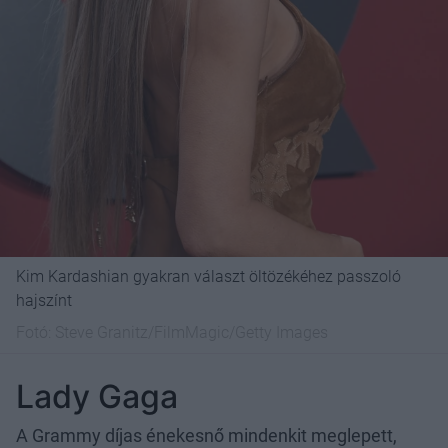
Kim Kardashian gyakran választ öltözékéhez passzoló
hajszínt
Fotó:
Steve Granitz/FilmMagic/Getty Images
Lady Gaga
A Grammy díjas énekesnő mindenkit meglepett,