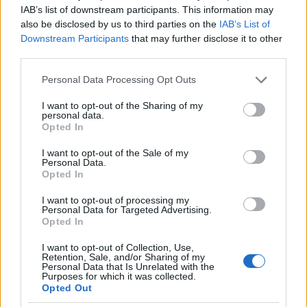
IAB’s list of downstream participants. This information may
also be disclosed by us to third parties on the
IAB’s List of
Downstream Participants
that may further disclose it to other
third parties.
Please note that this website/app uses one or more Google
Personal Data Processing Opt Outs
services and may gather and store information including but
not limited to your visit or usage behaviour. You may click to
I want to opt-out of the Sharing of my
personal data.
grant or deny consent to Google and its third-party tags to
Opted In
use your data for below specified purposes in below Google
consent section.
I want to opt-out of the Sale of my
Personal Data.
Opted In
I want to opt-out of processing my
Personal Data for Targeted Advertising.
Opted In
I want to opt-out of Collection, Use,
Retention, Sale, and/or Sharing of my
Personal Data that Is Unrelated with the
Shakira
Purposes for which it was collected.
Opted Out