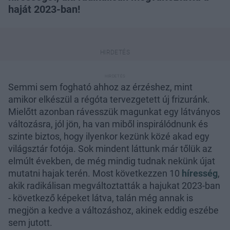
haját 2023-ban!
Semmi sem fogható ahhoz az érzéshez, mint
amikor elkészül a régóta tervezgetett új frizuránk.
Mielőtt azonban rávesszük magunkat egy látványos
változásra, jól jön, ha van miből inspirálódnunk és
szinte biztos, hogy ilyenkor kezünk közé akad egy
világsztár fotója. Sok mindent láttunk már tőlük az
elmúlt években, de még mindig tudnak nekünk újat
mutatni hajak terén. Most következzen 10
híresség
,
akik radikálisan megváltoztatták a hajukat 2023-ban
- következő képeket látva, talán még annak is
megjön a kedve a változáshoz, akinek eddig eszébe
sem jutott.