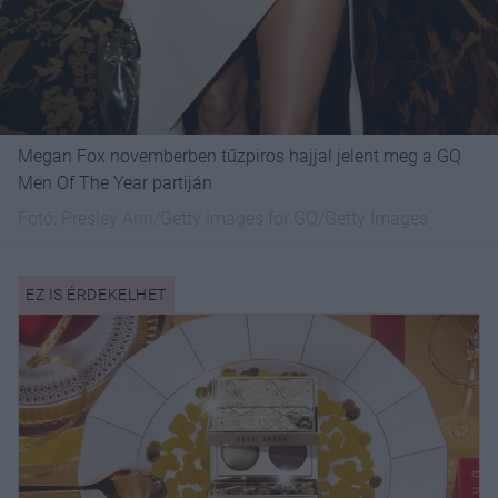
Megan Fox novemberben tűzpiros hajjal jelent meg a GQ
Men Of The Year partiján
Fotó:
Presley Ann/Getty Images for GQ/Getty Images