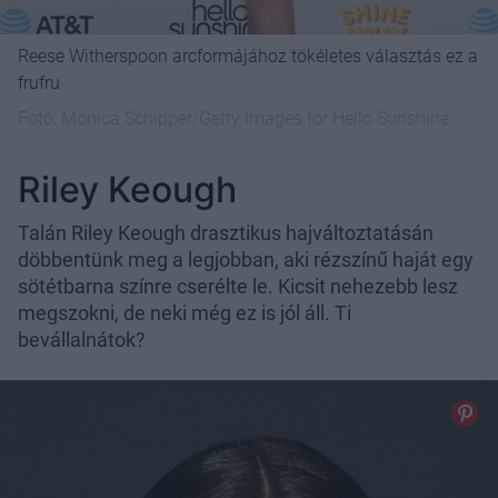
Reese Witherspoon arcformájához tökéletes választás ez a
frufru
Fotó:
Monica Schipper/Getty Images for Hello Sunshine
Riley Keough
Talán Riley Keough drasztikus hajváltoztatásán
döbbentünk meg a legjobban, aki rézszínű haját egy
sötétbarna színre cserélte le. Kicsit nehezebb lesz
megszokni, de neki még ez is jól áll. Ti
bevállalnátok?