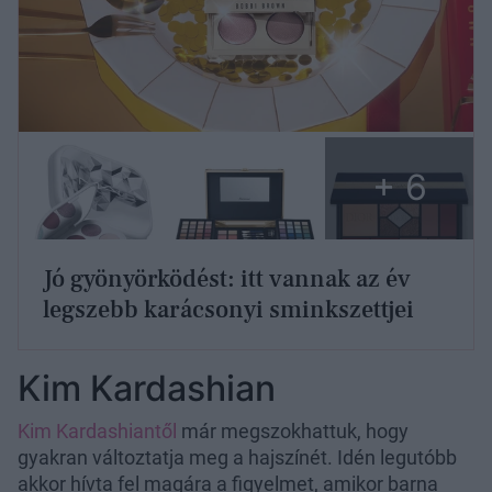
+ 6
Jó gyönyörködést: itt vannak az év
legszebb karácsonyi sminkszettjei
Kim Kardashian
Kim Kardashiantől
már megszokhattuk, hogy
gyakran változtatja meg a hajszínét. Idén legutóbb
akkor hívta fel magára a figyelmet, amikor barna