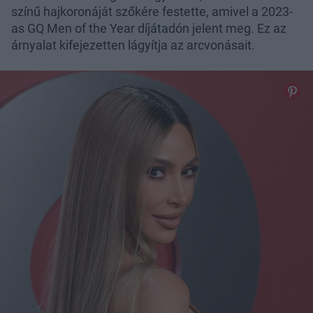
színű hajkoronáját szőkére festette, amivel a 2023-
as GQ Men of the Year díjátadón jelent meg. Ez az
árnyalat kifejezetten lágyítja az arcvonásait.