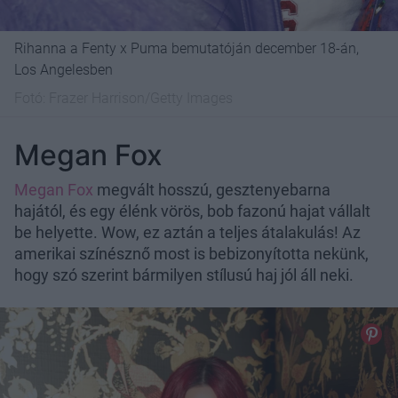
Rihanna a Fenty x Puma bemutatóján december 18-án,
Los Angelesben
Fotó:
Frazer Harrison/Getty Images
Megan Fox
Megan Fox
megvált hosszú, gesztenyebarna
hajától, és egy élénk vörös, bob fazonú hajat vállalt
be helyette. Wow, ez aztán a teljes átalakulás! Az
amerikai színésznő most is bebizonyította nekünk,
hogy szó szerint bármilyen stílusú haj jól áll neki.