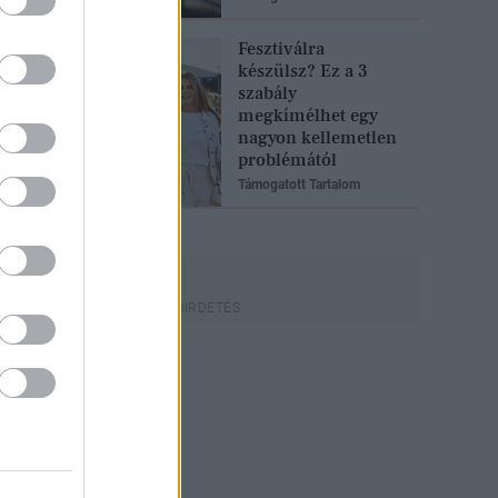
Fesztiválra
készülsz? Ez a 3
szabály
megkímélhet egy
nagyon kellemetlen
problémától
Támogatott Tartalom