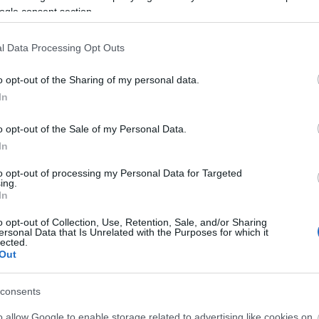
ogle consent section.
l Data Processing Opt Outs
o opt-out of the Sharing of my personal data.
In
o opt-out of the Sale of my Personal Data.
In
 kifutókon - a drámai show-kat
to opt-out of processing my Personal Data for Targeted
őt, a hétköznapi trendekről is
ing.
a vegyítését többnyire elkerültük.
In
et. Persze érdemes figyelni rá, hogy a
o opt-out of Collection, Use, Retention, Sale, and/or Sharing
számára előnyös, viszont érdemes
ersonal Data that Is Unrelated with the Purposes for which it
lected.
Out
consents
o allow Google to enable storage related to advertising like cookies on