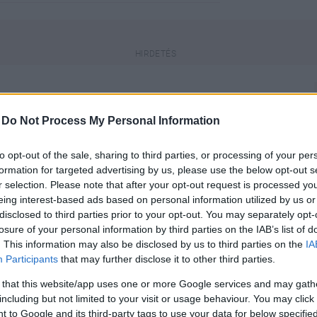
-
Do Not Process My Personal Information
a, a benne lévő információk elavultak
to opt-out of the sale, sharing to third parties, or processing of your per
formation for targeted advertising by us, please use the below opt-out s
r selection. Please note that after your opt-out request is processed y
eing interest-based ads based on personal information utilized by us or
engeren
Pinterest
disclosed to third parties prior to your opt-out. You may separately opt-
losure of your personal information by third parties on the IAB’s list of
. This information may also be disclosed by us to third parties on the
IA
Participants
that may further disclose it to other third parties.
r új kollekciója. A
st vetni a sminkekre is, hiszen
 that this website/app uses one or more Google services and may gath
ozott szemsminkek.
including but not limited to your visit or usage behaviour. You may click 
 to Google and its third-party tags to use your data for below specifi