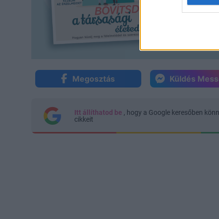
Megosztás
Küldés Mes
Itt állíthatod be
, hogy a Google keresőben kön
cikkeit