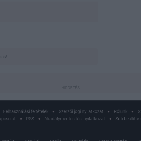
n
is!
Felhasználási feltételek
Szerzői jogi nyilatkozat
Rólunk
S
apcsolat
RSS
Akadálymentesítési nyilatkozat
Süti beállítá