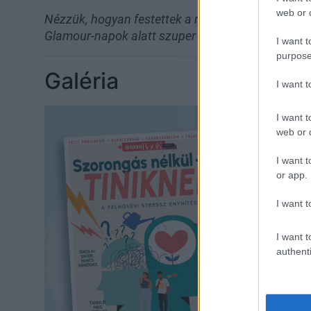
web or d
Nézzük, hogyan festettek a modellek a kifutón, 
Glamour-napok alatt szuper szemhéjtust és szem
I want t
purpose
Galéria
I want 
I want t
web or d
I want t
or app.
I want t
I want t
authenti