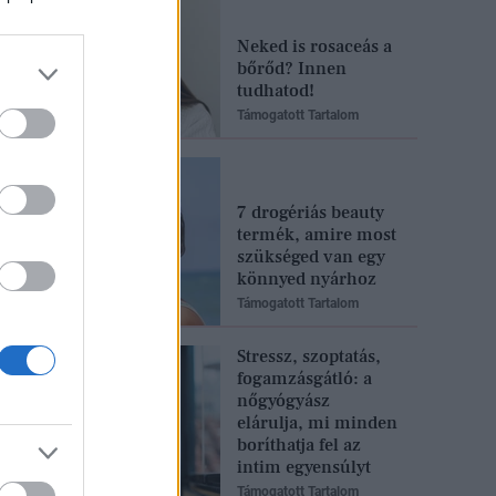
Neked is rosaceás a
bőrőd? Innen
tudhatod!
Támogatott Tartalom
7 drogériás beauty
termék, amire most
szükséged van egy
könnyed nyárhoz
Támogatott Tartalom
Stressz, szoptatás,
fogamzásgátló: a
nőgyógyász
elárulja, mi minden
boríthatja fel az
intim egyensúlyt
Támogatott Tartalom