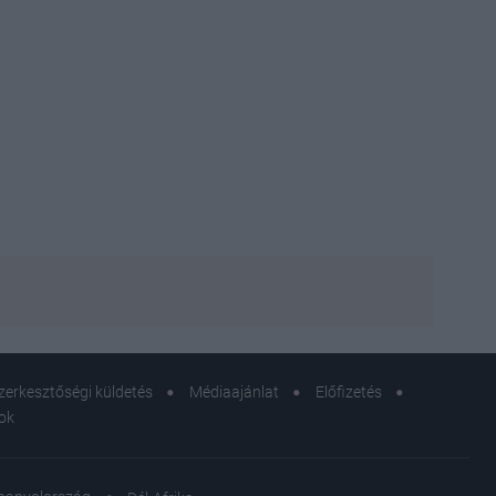
zerkesztőségi küldetés
Médiaajánlat
Előfizetés
sok