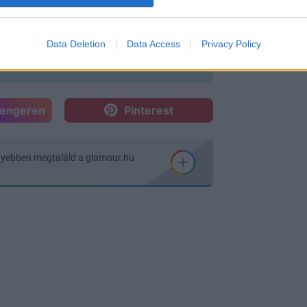
Data Deletion
Data Access
Privacy Policy
sengeren
Pinterest
nyebben megtaláld a glamour.hu