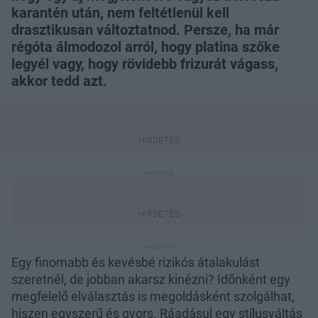
karantén után, nem feltétlenül kell
drasztikusan változtatnod. Persze, ha már
régóta álmodozol arról, hogy platina szőke
legyél vagy, hogy rövidebb frizurát vágass,
akkor tedd azt.
Egy finomabb és kevésbé rizikós átalakulást
szeretnél, de jobban akarsz kinézni? Időnként egy
megfelelő elválasztás is megoldásként szolgálhat,
hiszen egyszerű és gyors. Ráadásul egy stílusváltás