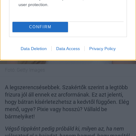
user protection.
CONFIRM
Data Deletion
Data Access
Privacy Policy
Fotó:
Getty Images
A legszerencsésebbek. Szakértők szerint a legtöbb
frizura jól áll ennek ez arcformának. Ez azt jelenti,
hogy bátran kísérletezhetsz a kedvtől függően. Elég
menő, ugye? Pixie vagy hosszú? Vállald be
bármelyiket!
Végső tippként pedig próbáld ki, milyen az, ha nem
választod el a hajadat, hanem hagyod, hogy magától