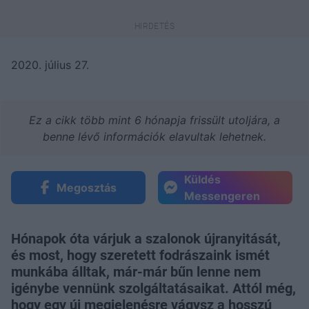
2020. július 27.
Ez a cikk több mint 6 hónapja frissült utoljára, a
benne lévő információk elavultak lehetnek.
Küldés
Megosztás
Messengeren
Hónapok óta várjuk a szalonok újranyitását,
és most, hogy szeretett fodrászaink ismét
munkába álltak, már-már bűn lenne nem
igénybe vennünk szolgáltatásaikat. Attól még,
hogy egy új megjelenésre vágysz a hosszú