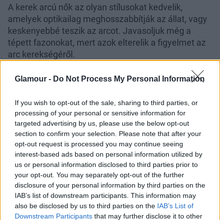
A kerek arcú nők az olyan stílusokat kedvelik,
amelyek optikailag meghosszabbítják az állat, vagy
keskenyebbé teszik az arcot. Javasoljuk még a
tépett fazonokat, mert azok elterelik a figyelmet az
arc kerekségéről.
Szív alakú arc:
Glamour -
Do Not Process My Personal Information
Középválaszték
If you wish to opt-out of the sale, sharing to third parties, or
processing of your personal or sensitive information for
targeted advertising by us, please use the below opt-out
section to confirm your selection. Please note that after your
opt-out request is processed you may continue seeing
interest-based ads based on personal information utilized by
us or personal information disclosed to third parties prior to
your opt-out. You may separately opt-out of the further
disclosure of your personal information by third parties on the
IAB’s list of downstream participants. This information may
also be disclosed by us to third parties on the
IAB’s List of
Downstream Participants
that may further disclose it to other