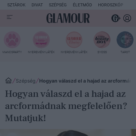
SZTÁROK
DIVAT
SZÉPSÉG
ÉLETMÓD
HOROSZKÓP
KU
MANCSPARTY
NYEREMÉNYJÁTÉK
NYEREMÉNYJÁTÉK
SYOSS
TAROT
Szépség
Hogyan válaszd el a hajad az arcformád
Hogyan válaszd el a hajad az
arcformádnak megfelelően?
Mutatjuk!