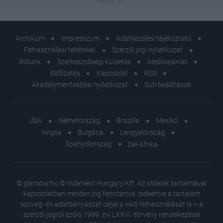
Archívum
Impresszum
Adatkezelési tájékoztató
Felhasználási feltételek
Szerzői jogi nyilatkozat
Rólunk
Szerkesztőségi küldetés
Médiaajánlat
Előfizetés
Kapcsolat
RSS
Akadálymentesítési nyilatkozat
Süti beállítások
USA
Németország
Brazília
Mexikó
Anglia
Bulgária
Lengyelország
Spanyolország
Dél-Afrika
© glamour.hu © IndaNext Hungary Kft. Az oldalak tartalmával
kapcsolatban minden jog fenntartva, beleértve a tartalom
szöveg- és adatbányászat céljára való felhasználását is – a
szerzői jogról szóló 1999. évi LXXVI. törvény rendelkezései