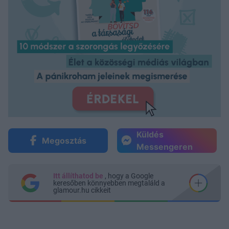
Küldés
Megosztás
Messengeren
Itt állíthatod be
, hogy a Google
keresőben könnyebben megtaláld a
glamour.hu cikkeit