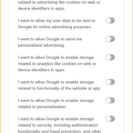
related to advertising like cookies on web or
frufrut vágatsz, az még jobb. Próbáld meg
device identifiers in apps.
rendetlenül rétegezni a hajadat az arcod körül, így
elvonva a figyelmet az arcformádról. Később pedig
I want to allow my user data to be sent to
fixáld a kapott textúrát sópermettel.
Google for online advertising purposes.
Ovális alakú arc:
I want to allow Google to send me
personalized advertising.
Kísérletezz!
I want to allow Google to enable storage
related to analytics like cookies on web or
device identifiers in apps.
I want to allow Google to enable storage
related to functionality of the website or app.
I want to allow Google to enable storage
related to personalization.
I want to allow Google to enable storage
related to security, including authentication
functionality and fraud prevention, and other