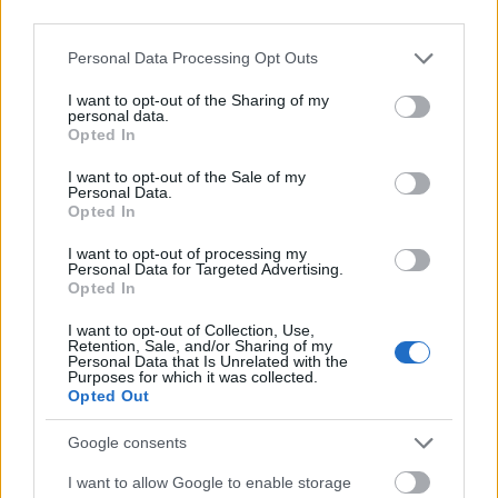
third parties.
Please note that this website/app uses one or more Google
Personal Data Processing Opt Outs
services and may gather and store information including but
not limited to your visit or usage behaviour. You may click to
I want to opt-out of the Sharing of my
personal data.
grant or deny consent to Google and its third-party tags to
Opted In
use your data for below specified purposes in below Google
consent section.
I want to opt-out of the Sale of my
Personal Data.
Opted In
I want to opt-out of processing my
Personal Data for Targeted Advertising.
Opted In
I want to opt-out of Collection, Use,
Retention, Sale, and/or Sharing of my
Personal Data that Is Unrelated with the
Fotó:
Getty Images
Purposes for which it was collected.
Opted Out
A 70-es évek újra hódítanak. Ha Kirsten Dunsthoz
Google consents
hasonlóan, neked is szív alakú az arcod, ajánljuk,
I want to allow Google to enable storage
hogy középen válaszd el a hajadat. Azonban, ha