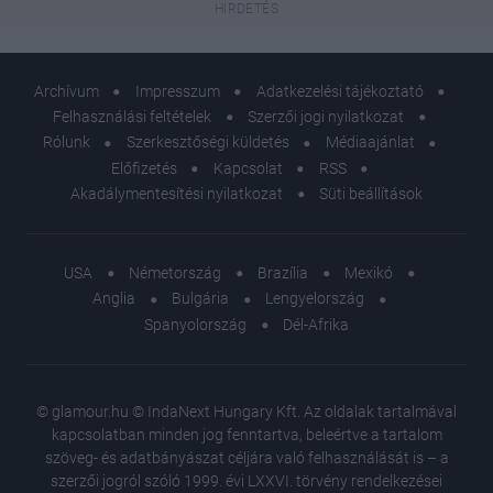
Archívum
Impresszum
Adatkezelési tájékoztató
Felhasználási feltételek
Szerzői jogi nyilatkozat
Rólunk
Szerkesztőségi küldetés
Médiaajánlat
Előfizetés
Kapcsolat
RSS
Akadálymentesítési nyilatkozat
Süti beállítások
USA
Németország
Brazília
Mexikó
Anglia
Bulgária
Lengyelország
Spanyolország
Dél-Afrika
© glamour.hu © IndaNext Hungary Kft. Az oldalak tartalmával
kapcsolatban minden jog fenntartva, beleértve a tartalom
szöveg- és adatbányászat céljára való felhasználását is – a
szerzői jogról szóló 1999. évi LXXVI. törvény rendelkezései