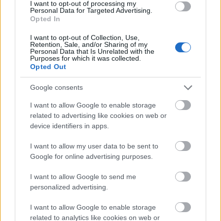
I want to opt-out of processing my
Personal Data for Targeted Advertising.
Opted In
körömékszer, arany, ezüst, more one nail, körömlakk,
I want to opt-out of Collection, Use,
bohem art
Retention, Sale, and/or Sharing of my
Personal Data that Is Unrelated with the
Purposes for which it was collected.
Opted Out
Az 5 jelenlegi kollekció darabjait te is beszerezheted
5.500 Ft-8.500 Ft-os darabáron.
Google consents
I want to allow Google to enable storage
related to advertising like cookies on web or
device identifiers in apps.
I want to allow my user data to be sent to
Google for online advertising purposes.
I want to allow Google to send me
personalized advertising.
I want to allow Google to enable storage
related to analytics like cookies on web or