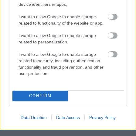
device identifiers in apps.
I want to allow Google to enable storage
related to functionality of the website or app.
I want to allow Google to enable storage
related to personalization.
I want to allow Google to enable storage
related to security, including authentication
functionality and fraud prevention, and other
user protection.
Küldés
Megosztás
Messengeren
CONFIRM
Itt állíthatod be
, hogy a Google
keresőben könnyebben megtaláld a
glamour.hu cikkeit
Data Deletion
Data Access
Privacy Policy