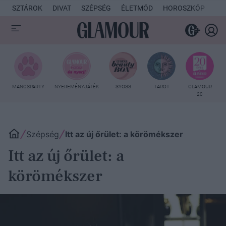
SZTÁROK
DIVAT
SZÉPSÉG
ÉLETMÓD
HOROSZKÓP
KU
MANCSPARTY
NYEREMÉNYJÁTÉK
SYOSS
TAROT
GLAMOUR
20
Szépség
Itt az új őrület: a körömékszer
Itt az új őrület: a
körömékszer