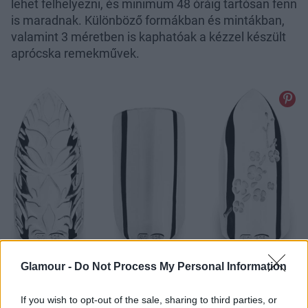
lehet felhelyezni, és minimum 48 óráig tartósan fenn
is maradnak. Különböző formákban és mintákban,
valamint 3 méretben is kaphatóak a kézzel készült
aprócska remekművek.
Glamour -
Do Not Process My Personal Information
körömékszer, arany, ezüst, more one nail, körömlakk,
bohem art
If you wish to opt-out of the sale, sharing to third parties, or