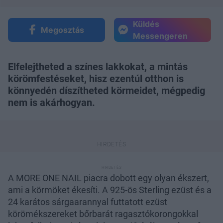
Küldés
Megosztás
Messengeren
Elfelejtheted a színes lakkokat, a mintás
körömfestéseket, hisz ezentúl otthon is
könnyedén díszítheted körmeidet, mégpedig
nem is akárhogyan.
A MORE ONE NAIL piacra dobott egy olyan ékszert,
ami a körmöket ékesíti. A 925-ös Sterling ezüst és a
24 karátos sárgaarannyal futtatott ezüst
körömékszereket bőrbarát ragasztókorongokkal