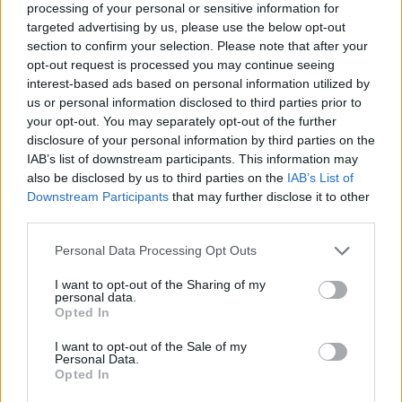
processing of your personal or sensitive information for
targeted advertising by us, please use the below opt-out
section to confirm your selection. Please note that after your
opt-out request is processed you may continue seeing
interest-based ads based on personal information utilized by
us or personal information disclosed to third parties prior to
your opt-out. You may separately opt-out of the further
A magyar termék egyedi dizánját a BOHEM Art
disclosure of your personal information by third parties on the
művészei készítették, a garantált luxusminőséget
IAB’s list of downstream participants. This information may
pedig egyedi fémjel garantálja.
also be disclosed by us to third parties on the
IAB’s List of
Downstream Participants
that may further disclose it to other
third parties.
Please note that this website/app uses one or more Google
Personal Data Processing Opt Outs
services and may gather and store information including but
not limited to your visit or usage behaviour. You may click to
I want to opt-out of the Sharing of my
personal data.
grant or deny consent to Google and its third-party tags to
Opted In
use your data for below specified purposes in below Google
consent section.
I want to opt-out of the Sale of my
Personal Data.
Opted In