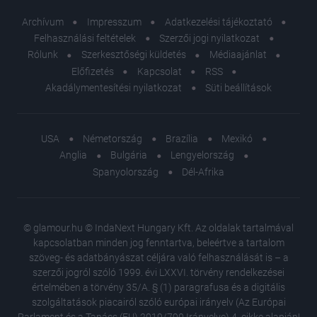
Archívum
Impresszum
Adatkezelési tájékoztató
Felhasználási feltételek
Szerzői jogi nyilatkozat
Rólunk
Szerkesztőségi küldetés
Médiaajánlat
Előfizetés
Kapcsolat
RSS
Akadálymentesítési nyilatkozat
Süti beállítások
USA
Németország
Brazília
Mexikó
Anglia
Bulgária
Lengyelország
Spanyolország
Dél-Afrika
© glamour.hu © IndaNext Hungary Kft. Az oldalak tartalmával
kapcsolatban minden jog fenntartva, beleértve a tartalom
szöveg- és adatbányászat céljára való felhasználását is – a
szerzői jogról szóló 1999. évi LXXVI. törvény rendelkezései
értelmében a törvény 35/A. § (1) paragrafusa és a digitális
szolgáltatások piacairól szóló európai irányelv (Az Európai