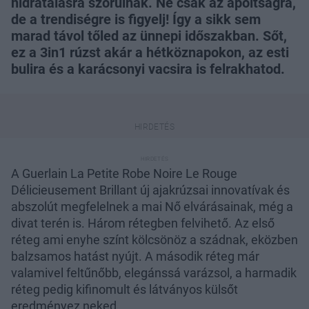
hidratálásra szorulnak. Ne csak az ápoltságra,
de a trendiségre is figyelj! Így a sikk sem
marad távol tőled az ünnepi időszakban. Sőt,
ez a 3in1 rúzst akár a hétköznapokon, az esti
bulira és a karácsonyi vacsira is felrakhatod.
A Guerlain La Petite Robe Noire Le Rouge
Délicieusement Brillant új ajakrúzsai innovatívak és
abszolút megfelelnek a mai Nő elvárásainak, még a
divat terén is. Három rétegben felvihető. Az első
réteg ami enyhe színt kölcsönöz a szádnak, eközben
balzsamos hatást nyújt. A második réteg már
valamivel feltűnőbb, elegánssá varázsol, a harmadik
réteg pedig kifinomult és látványos külsőt
eredményez neked.