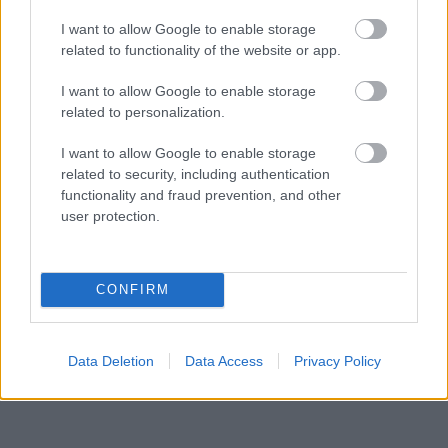
I want to allow Google to enable storage
related to functionality of the website or app.
I want to allow Google to enable storage
related to personalization.
I want to allow Google to enable storage
related to security, including authentication
functionality and fraud prevention, and other
Küldés
user protection.
Megosztás
Messengeren
CONFIRM
Itt állíthatod be
, hogy a Google
keresőben könnyebben megtaláld a
glamour.hu cikkeit
Data Deletion
Data Access
Privacy Policy