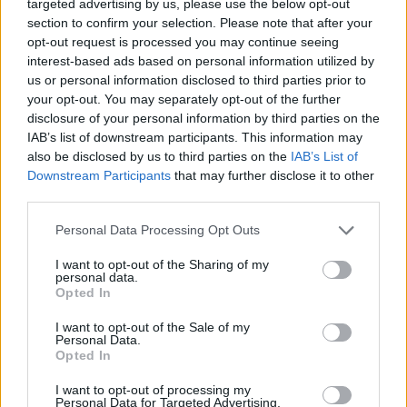
targeted advertising by us, please use the below opt-out
section to confirm your selection. Please note that after your
opt-out request is processed you may continue seeing
interest-based ads based on personal information utilized by
us or personal information disclosed to third parties prior to
your opt-out. You may separately opt-out of the further
disclosure of your personal information by third parties on the
IAB’s list of downstream participants. This information may
also be disclosed by us to third parties on the
IAB’s List of
Downstream Participants
that may further disclose it to other
third parties.
Please note that this website/app uses one or more Google
Personal Data Processing Opt Outs
services and may gather and store information including but
not limited to your visit or usage behaviour. You may click to
I want to opt-out of the Sharing of my
personal data.
grant or deny consent to Google and its third-party tags to
Opted In
use your data for below specified purposes in below Google
001 My First Lipstick, 002 Pink Tie, 003 Red Heels,
consent section.
I want to opt-out of the Sale of my
Personal Data.
007 Black Perfecto, 011 Beige Lingerie, 012 Python
Opted In
Bag, 013 Leather Blazer, 020 Poppy Cap, 021 Red
Teddy, 022 Red Bow Tie, 041 Sun-Twin-Set, 042 Fire
I want to opt-out of processing my
Personal Data for Targeted Advertising.