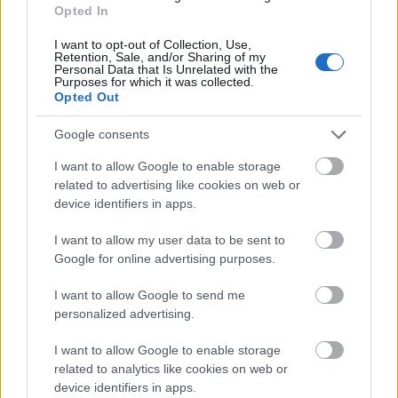
Bow, 061 Pink Ballerinas, 063 Pink Button, 064 Pink
Opted In
Bangle, 065 Neon Pumps, 066 Berry Beret, 067 Cherry
Cape, 068 Mauve Gloves, 069 Lilac Belt, 070 Plum-
I want to opt-out of Collection, Use,
Retention, Sale, and/or Sharing of my
Brella
Personal Data that Is Unrelated with the
Purposes for which it was collected.
Opted Out
Ajánlott fogyasztói ára: 9990 Ft
Google consents
I want to allow Google to enable storage
related to advertising like cookies on web or
device identifiers in apps.
I want to allow my user data to be sent to
Google for online advertising purposes.
I want to allow Google to send me
personalized advertising.
I want to allow Google to enable storage
related to analytics like cookies on web or
device identifiers in apps.