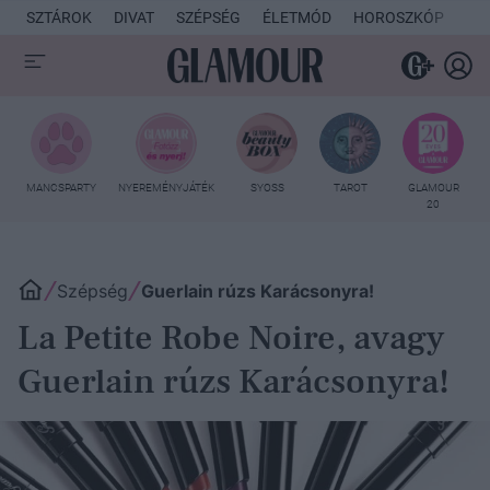
SZTÁROK
DIVAT
SZÉPSÉG
ÉLETMÓD
HOROSZKÓP
KU
MANCSPARTY
NYEREMÉNYJÁTÉK
SYOSS
TAROT
GLAMOUR
20
Szépség
Guerlain rúzs Karácsonyra!
La Petite Robe Noire, avagy
Guerlain rúzs Karácsonyra!