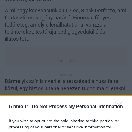
A mi nagy kedvencünk a 007-es, Black Perfecto, ami
fantasztikus, vagány hatású. Finoman fényes
fedőréteg, amely ellenálhatatlanul vonzza a
tekinteteket, textúrája pedig egyedülálló és
illatosított.
Bármelyik szín is nyeri el a tetszésed a húsz fajta
közül, egy biztos: utána nehezen tudod majd lerakni!
Csempéssz egyet belőle a barátnőd
Glamour -
Do Not Process My Personal Information
ajándékcsomagjába is.
If you wish to opt-out of the sale, sharing to third parties, or
processing of your personal or sensitive information for