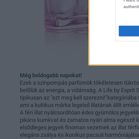
authenti
Még boldogabb napokat!
Ezek a színpompás parfümök tökéletesen tükrözik
belőlük az energia, a vidámság. A Life by Esprit 
tipikusan az "ezt meg kell szerezni!"kategóriába
ami a kultikus márka legelső illatának állít emlé
A féri illat nyálcsordítóan édes gyümölcs jegyek
pikáns kumkvat és zamatos nyári alma egészít ki,
elsődleges jegyek finoman vezetnek az illat férfi
elegáns zsálya és ikonikus pacsuli harmóniájáb