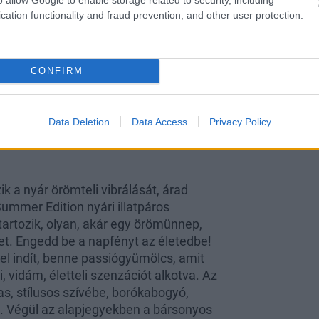
cation functionality and fraud prevention, and other user protection.
CONFIRM
Data Deletion
Data Access
Privacy Policy
 a nyár örömteli vibrálását, árad
Summer Edition nyári illatpáros
 tartozik, olyan, akár egy örömünnep,
ket. Engedd be a napfényt az életedbe!
kel indít, benne passiógyümölcs, amit
 vidám, életteli szenzációt alkotva. Az
as, stílusos szívébe, borókabogyó,
a. Végül az alapjegyekben a bársonyos