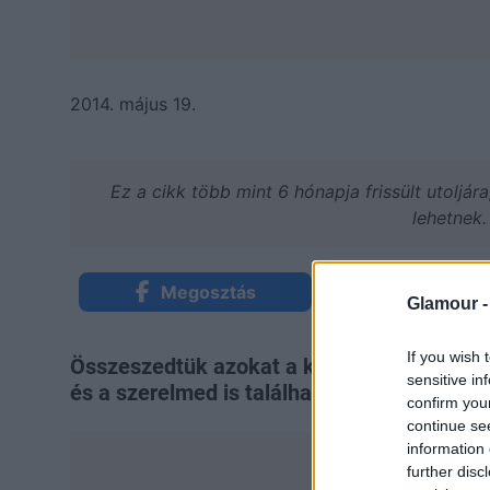
2014. május 19.
Ez a cikk több mint 6 hónapja frissült utoljár
lehetnek.
Megosztás
Küldés Mess
Glamour 
If you wish 
Összeszedtük azokat a kedvenc nyári parf
sensitive in
és a szerelmed is találhattok kedvetekre va
confirm you
continue se
information 
further disc