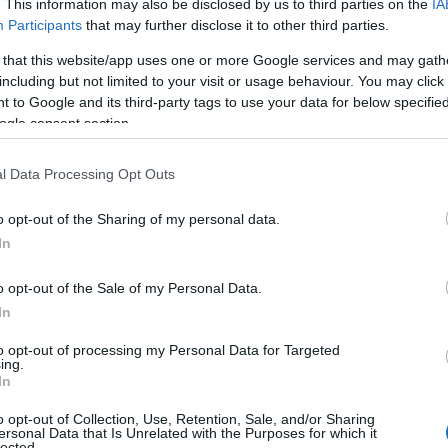
. This information may also be disclosed by us to third parties on the
IA
Participants
that may further disclose it to other third parties.
 that this website/app uses one or more Google services and may gath
including but not limited to your visit or usage behaviour. You may click 
ül érzéki! A női változatban, a For Her
 to Google and its third-party tags to use your data for below specifi
n meg. Lédús dinnye, és menta a
ogle consent section.
k az illatot. A férfi változatban, a For
l Data Processing Opt Outs
uit és egy kis bazsalikom nyílik meg
mal és boróka bogyóval vetiver
o opt-out of the Sharing of my personal data.
In
o opt-out of the Sale of my Personal Data.
Ft.
In
to opt-out of processing my Personal Data for Targeted
ing.
In
o opt-out of Collection, Use, Retention, Sale, and/or Sharing
ersonal Data that Is Unrelated with the Purposes for which it
lected.