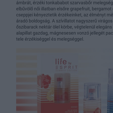
ámbrát, érzéki tonkababot szarvasbőr melegséget
elbűvölő női illatban elsőre grapefruit, bergamo
cseppjei kényeztetik érzékeinket, az élményt még
áradó boldogság. A szívillatot nagyszerű virágos j
őszibarack nektár ölel körbe, végtelenül elegán
alapillat gazdag, mágnesesen vonzó jellegét pac
tele érzékiséggel és melegséggel.