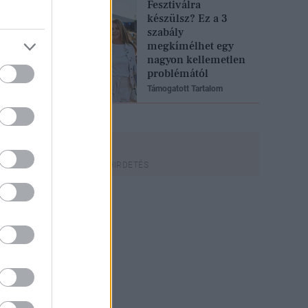
Fesztiválra
készülsz? Ez a 3
szabály
megkímélhet egy
nagyon kellemetlen
problémától
Támogatott Tartalom