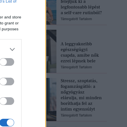
felejtjük ki a
B’s List of
legfontosabb lépést
a self-care rutinból?
er and store
Támogatott Tartalom
to grant or
ed purposes
A leggyakoribb
egészségügyi
csapda, amibe nők
ezrei lépnek bele
Támogatott Tartalom
Stressz, szoptatás,
fogamzásgátló: a
nőgyógyász
elárulja, mi minden
boríthatja fel az
intim egyensúlyt
Támogatott Tartalom