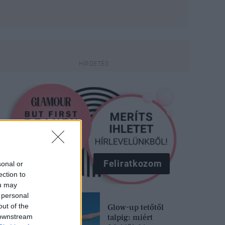
Feliratkozom
sonal or
ection to
ou may
 personal
out of the
Glow-up tetőtől
 downstream
talpig: miért