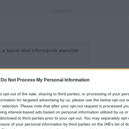
a, a benne lévő információk elavultak
engeren
Pinterest
-
Do Not Process My Personal Information
to opt-out of the sale, sharing to third parties, or processing of your per
ümpárosainkat, amelyek között Te
formation for targeted advertising by us, please use the below opt-out s
lót.
r selection. Please note that after your opt-out request is processed y
eing interest-based ads based on personal information utilized by us or
disclosed to third parties prior to your opt-out. You may separately opt-
losure of your personal information by third parties on the IAB’s list of