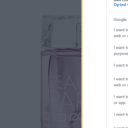
Opted 
Google 
I want t
web or d
I want t
purpose
I want 
I want t
web or d
I want t
or app.
I want t
I want t