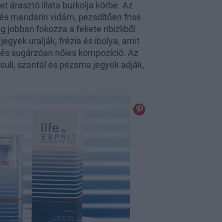
 árasztó illata burkolja körbe. Az
t és mandarin vidám, pezsdítően friss
 jobban fokozza a fekete ribizliből
egyek uralják, frézia és ibolya, amit
s és sugárzóan nőies kompozíció. Az
suli, szantál és pézsma jegyek adják,