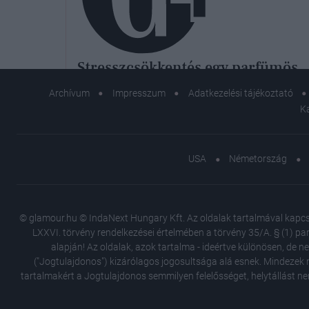
Stresszcsökkentés egy parfümös
üvegben: ezek az illatok
Archívum
Impresszum
Adatkezelési tájékoztató
támogathatják a mentális
K
egészséged
USA
Németország
© glamour.hu © IndaNext Hungary Kft. Az oldalak tartalmával kapcsol
LXXVI. törvény rendelkezései értelmében a törvény 35/A. § (1) par
alapján! Az oldalak, azok tartalma - ideértve különösen, de n
("Jogtulajdonos") kizárólagos jogosultsága alá esnek. Mindezek m
tartalmakért a Jogtulajdonos semmilyen felelősséget, helytállást ne