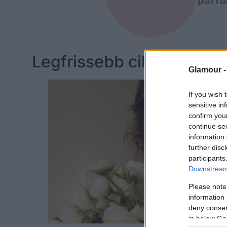
parfü
Legfrissebb cikkeim:
Glamour 
If you wish 
sensitive in
confirm you
continue se
information 
further disc
participants
Downstream 
Please note
information 
deny consent
in below Go