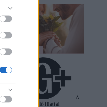
SZÉPSÉG
A
ár
megfelelő illattal