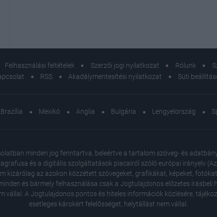
Felhasználási feltételek
Szerzői jogi nyilatkozat
Rólunk
S
apcsolat
RSS
Akadálymentesítési nyilatkozat
Süti beállítá
Brazília
Mexikó
Anglia
Bulgária
Lengyelország
S
atban minden jog fenntartva, beleértve a tartalom szöveg- és adatbányász
agrafusa és a digitális szolgáltatások piacairól szóló európai irányelv (
em kizárólag az azokon közzétett szövegeket, grafikákat, képeket, fotókat
inden és bármely felhasználása csak a Jogtulajdonos előzetes írásbeli ho
m vállal. A Jogtulajdonos pontos és hiteles információk közlésére, tájék
esetleges károkért felelősséget, helytállást nem vállal.