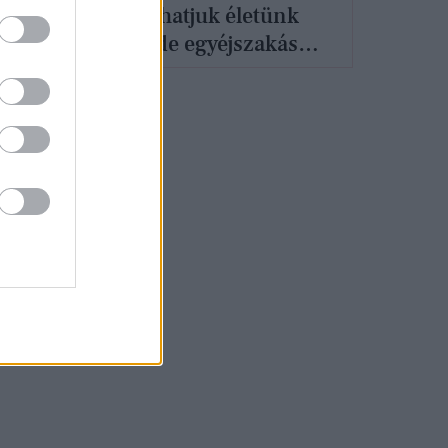
bevonzhatjuk életünk
gig,
párját, de egyéjszakás
kalandot is szerezhetünk