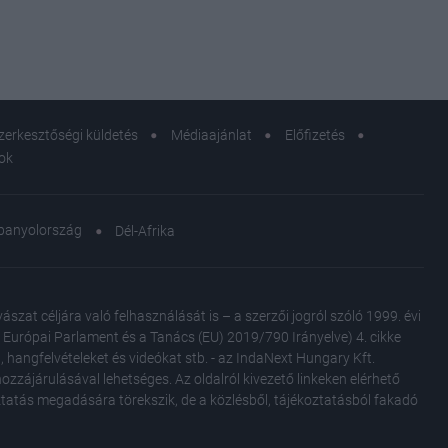
zerkesztőségi küldetés
Médiaajánlat
Előfizetés
sok
panyolország
Dél-Afrika
at céljára való felhasználását is – a szerzői jogról szóló 1999. évi
Az Európai Parlament és a Tanács (EU) 2019/790 Irányelve) 4. cikke
, hangfelvételeket és videókat stb. - az IndaNext Hungary Kft.
zzájárulásával lehetséges. Az oldalról kivezető linkeken elérhető
oztatás megadására törekszik, de a közlésből, tájékoztatásból fakadó