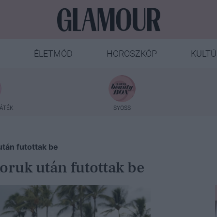
ÉLETMÓD
HOROSZKÓP
KULTÚ
ÁTÉK
SYOSS
után futottak be
koruk után futottak be