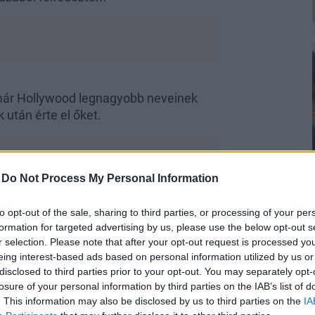
 már Hollywood legnagyobb neveinek
 után érte el őket.
-
Do Not Process My Personal Information
d és már a harmadik X
to opt-out of the sale, sharing to third parties, or processing of your per
, íme tíz hollywoodi sztár,
formation for targeted advertising by us, please use the below opt-out s
nagy áttörésre
r selection. Please note that after your opt-out request is processed y
eing interest-based ads based on personal information utilized by us or
disclosed to third parties prior to your opt-out. You may separately opt-
losure of your personal information by third parties on the IAB’s list of
. This information may also be disclosed by us to third parties on the
IA