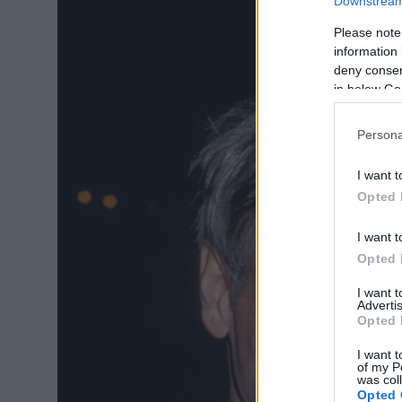
Downstream 
Please note
information 
deny consent
in below Go
Persona
I want t
Opted 
I want t
Opted 
I want 
Advertis
Opted 
I want t
of my P
was col
Opted 