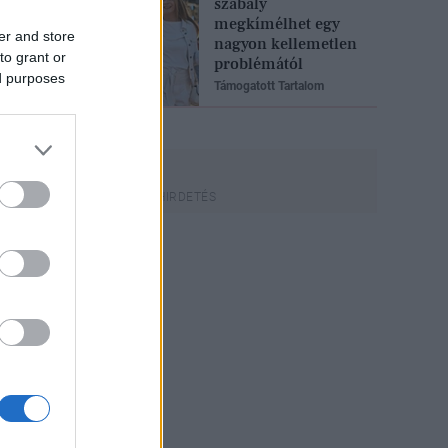
szabály
megkímélhet egy
er and store
nagyon kellemetlen
to grant or
problémától
ed purposes
Támogatott Tartalom