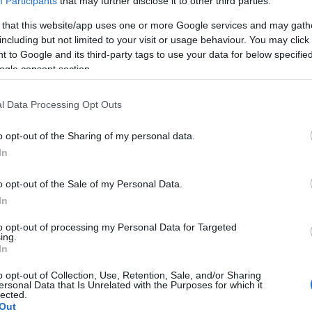
Participants
that may further disclose it to other third parties.
 that this website/app uses one or more Google services and may gath
including but not limited to your visit or usage behaviour. You may click 
 to Google and its third-party tags to use your data for below specifi
ogle consent section.
l Data Processing Opt Outs
o opt-out of the Sharing of my personal data.
In
o opt-out of the Sale of my Personal Data.
In
to opt-out of processing my Personal Data for Targeted
ing.
In
o opt-out of Collection, Use, Retention, Sale, and/or Sharing
ersonal Data that Is Unrelated with the Purposes for which it
lected.
Out