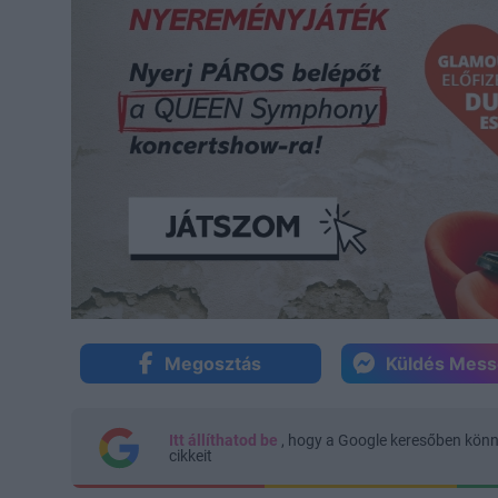
Megosztás
Küldés Mes
Itt állíthatod be
, hogy a Google keresőben kön
cikkeit