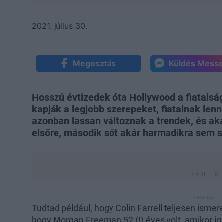
2021. július 30.
Megosztás
Küldés Mess
Hosszú évtizedek óta Hollywood a fiatalság
kapják a legjobb szerepeket, fiatalnak len
azonban lassan változnak a trendek, és ak
elsőre, második sőt akár harmadikra sem si
Tudtad például, hogy Colin Farrell teljesen ismer
hogy Morgan Freeman 52 (!) éves volt, amikor ig