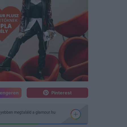
sengeren
Pinterest
nyebben megtaláld a glamour.hu