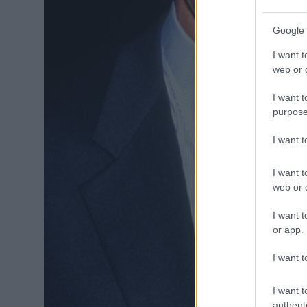
Google 
I want t
web or d
I want t
purpose
I want 
I want t
web or d
I want t
or app.
I want t
I want t
authenti