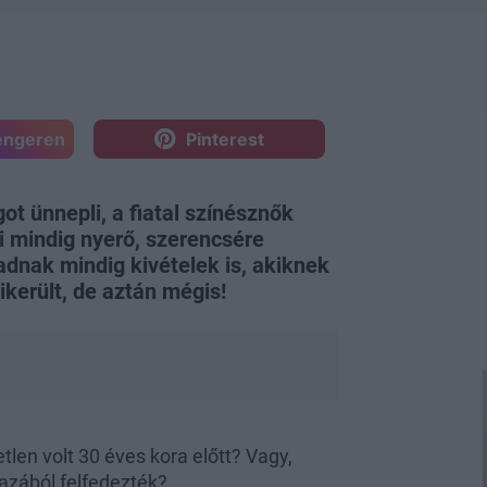
engeren
Pinterest
ot ünnepli, a fiatal színésznők
ni mindig nyerő, szerencsére
adnak mindig kivételek is, akiknek
került, de aztán mégis!
etlen volt 30 éves kora előtt? Vagy,
azából felfedezték?