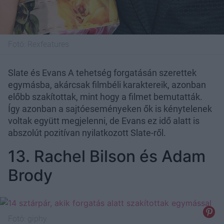
Fotó:
Rexfeatures
Slate és Evans A tehetség forgatásán szerettek
egymásba, akárcsak filmbéli karaktereik, azonban
előbb szakítottak, mint hogy a filmet bemutatták.
Így azonban a sajtóeseményeken ők is kénytelenek
voltak együtt megjelenni, de Evans ez idő alatt is
abszolút pozitívan nyilatkozott Slate-ről.
13. Rachel Bilson és Adam
Brody
Fotó:
giphy