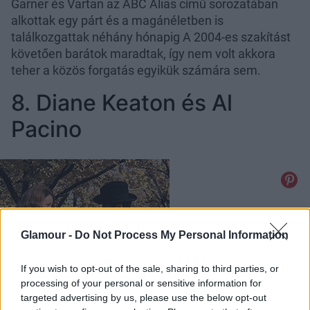
Garner és Vartan az ABC Alias című sorozatában
alkottak egy párt és a magánéletben is
találkozgattak néhány hónapig A 2004-es szakítást
követően barátok maradtak, így nem volt akkora
teher a közös forgatás egyikük számára sem.
8. Diane Keaton és Al
Pacino
Glamour -
Do Not Process My Personal Information
If you wish to opt-out of the sale, sharing to third parties, or
processing of your personal or sensitive information for
Fotó:
giphy
targeted advertising by us, please use the below opt-out