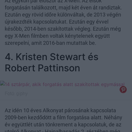
Az egykori pár először az X-Men: Az elsők
forgatásán találkozott, majd két éven át randiztak.
Ezután egy rövid időre különváltak, de 2013 végén
újrakezdték kapcsolatukat. Ezután egy évvel
később, 2014-ben szakítottak végleg. Ezután még
egy X-Men filmben voltak kénytelenek együtt
szerepelni, amit 2016-ban mutattak be.
4. Kristen Stewart és
Robert Pattinson
Fotó:
giphy
Az idén 10 éves Alkonyat párosának kapcsolata
2009-ben kezdődött a film forgatása alatt. Néhány
év együttlét után tönkrement a kapcsolatuk, de az
utolsó Alkonyat - Hajnalhasadás 2. részében még