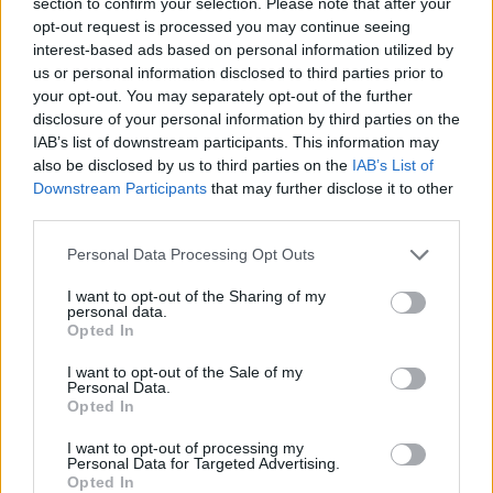
section to confirm your selection. Please note that after your
opt-out request is processed you may continue seeing
Keaton és Pacino még a Keresztapa-trilógia
interest-based ads based on personal information utilized by
forgatásán szerettek egymásba. Jó ideig egy párt
us or personal information disclosed to third parties prior to
alkottak, Keaton már meg is akart állapodni, de
your opt-out. You may separately opt-out of the further
disclosure of your personal information by third parties on the
Pacino még nem érezte magát készen az
IAB’s list of downstream participants. This information may
elköteleződésre, így szakítottak. Az évtizedek során
also be disclosed by us to third parties on the
IAB’s List of
persze sokszor találkoztak még a szakmai életben.
Downstream Participants
that may further disclose it to other
third parties.
9. Cameron Diaz és Justin
Please note that this website/app uses one or more Google
Personal Data Processing Opt Outs
Timberlake
services and may gather and store information including but
not limited to your visit or usage behaviour. You may click to
I want to opt-out of the Sharing of my
personal data.
grant or deny consent to Google and its third-party tags to
Opted In
use your data for below specified purposes in below Google
Fotó:
giphy
consent section.
I want to opt-out of the Sale of my
Personal Data.
Opted In
Diaz és Timberlake 2003-ban kezdtek randizni, és
I want to opt-out of processing my
egészen 2007-ig tartott a kapcsolatuk. Az élet
Personal Data for Targeted Advertising.
azonban úgy hozta, hogy 2011-ben ők lettek a Rossz
Opted In