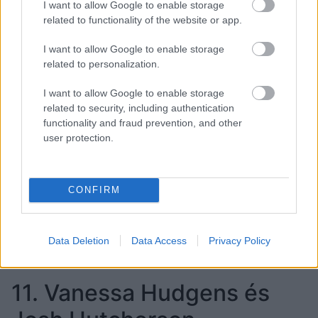
I want to allow Google to enable storage
related to functionality of the website or app.
I want to allow Google to enable storage
related to personalization.
I want to allow Google to enable storage
related to security, including authentication
functionality and fraud prevention, and other
user protection.
Fotó:
Getty Images
Paltrow és Affleck a Szerelmes Shakespeare
CONFIRM
forgatásán szerettek egymásba még 1998-ban,
kapcsolatuk pedig két évig tartott. Éppen a szakítás
Data Deletion
Data Access
Privacy Policy
évében, 2000-ben azonban még együtt szerepeltek
a Szívörvény című filmben.
11. Vanessa Hudgens és