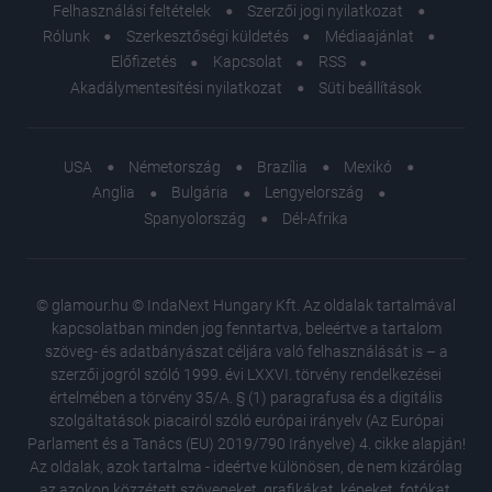
Felhasználási feltételek
Szerzői jogi nyilatkozat
Rólunk
Szerkesztőségi küldetés
Médiaajánlat
Előfizetés
Kapcsolat
RSS
Akadálymentesítési nyilatkozat
Süti beállítások
USA
Németország
Brazília
Mexikó
Anglia
Bulgária
Lengyelország
Spanyolország
Dél-Afrika
© glamour.hu © IndaNext Hungary Kft. Az oldalak tartalmával
kapcsolatban minden jog fenntartva, beleértve a tartalom
szöveg- és adatbányászat céljára való felhasználását is – a
szerzői jogról szóló 1999. évi LXXVI. törvény rendelkezései
értelmében a törvény 35/A. § (1) paragrafusa és a digitális
szolgáltatások piacairól szóló európai irányelv (Az Európai
Parlament és a Tanács (EU) 2019/790 Irányelve) 4. cikke alapján!
Az oldalak, azok tartalma - ideértve különösen, de nem kizárólag
az azokon közzétett szövegeket, grafikákat, képeket, fotókat,