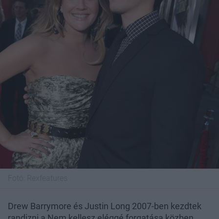
Fotó:
Rexfeatures
Drew Barrymore és Justin Long 2007-ben kezdtek
randizni a Nem kellesz eléggé forgatása közben.