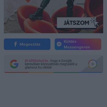
Küldés
Megosztás
Messengeren
Itt állíthatod be
, hogy a Google
keresőben könnyebben megtaláld a
glamour.hu cikkeit