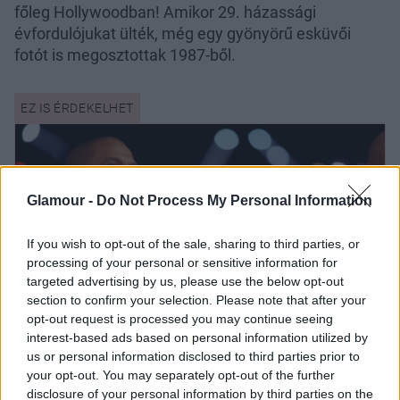
főleg Hollywoodban! Amikor 29. házassági
évfordulójukat ülték, még egy gyönyörű esküvői
fotót is megosztottak 1987-ből.
Glamour -
Do Not Process My Personal Information
If you wish to opt-out of the sale, sharing to third parties, or
processing of your personal or sensitive information for
targeted advertising by us, please use the below opt-out
section to confirm your selection. Please note that after your
opt-out request is processed you may continue seeing
interest-based ads based on personal information utilized by
us or personal information disclosed to third parties prior to
your opt-out. You may separately opt-out of the further
disclosure of your personal information by third parties on the