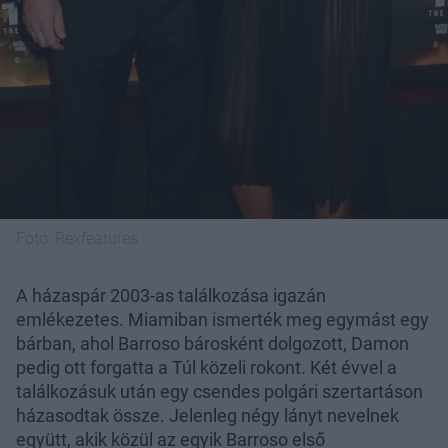
Fotó:
Rexfeatures
A házaspár 2003-as találkozása igazán
emlékezetes. Miamiban ismerték meg egymást egy
bárban, ahol Barroso bárosként dolgozott, Damon
pedig ott forgatta a Túl közeli rokont. Két évvel a
találkozásuk után egy csendes polgári szertartáson
házasodtak össze. Jelenleg négy lányt nevelnek
együtt, akik közül az egyik Barroso első