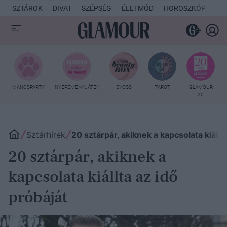
SZTÁROK
DIVAT
SZÉPSÉG
ÉLETMÓD
HOROSZKÓP
KU
MANCSPARTY
NYEREMÉNYJÁTÉK
SYOSS
TAROT
GLAMOUR
20
Sztárhírek
20 sztárpár, akiknek a kapcsolata kiállt
20 sztárpár, akiknek a
kapcsolata kiállta az idő
próbáját