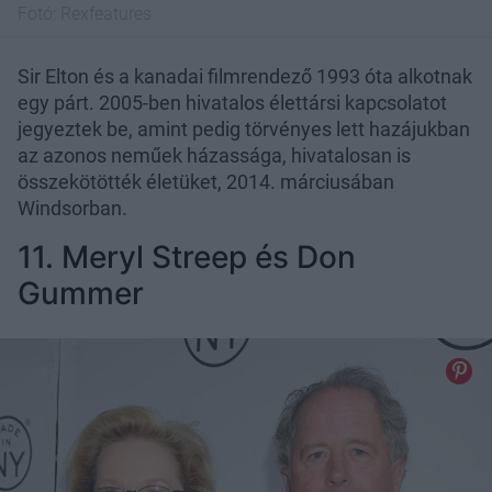
Fotó:
Rexfeatures
Sir Elton és a kanadai filmrendező 1993 óta alkotnak
egy párt. 2005-ben hivatalos élettársi kapcsolatot
jegyeztek be, amint pedig törvényes lett hazájukban
az azonos neműek házassága, hivatalosan is
összekötötték életüket, 2014. márciusában
Windsorban.
11. Meryl Streep és Don
Gummer