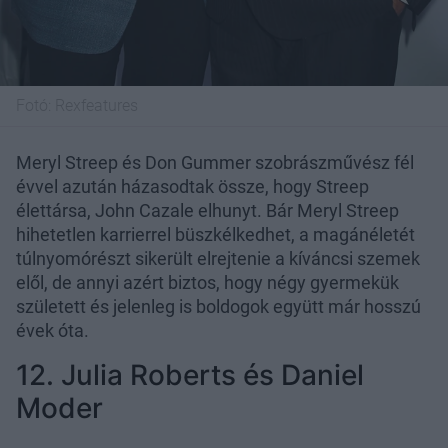
Fotó:
Rexfeatures
Meryl Streep és Don Gummer szobrászművész fél
évvel azután házasodtak össze, hogy Streep
élettársa, John Cazale elhunyt. Bár Meryl Streep
hihetetlen karrierrel büszkélkedhet, a magánéletét
túlnyomórészt sikerült elrejtenie a kíváncsi szemek
elől, de annyi azért biztos, hogy négy gyermekük
született és jelenleg is boldogok együtt már hosszú
évek óta.
12. Julia Roberts és Daniel
Moder