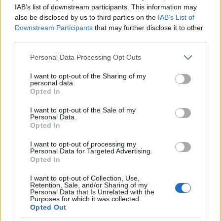
Létezik igaz szerelem Hollywoodban!
IAB’s list of downstream participants. This information may
7 sztárpár, akik évek óta boldogok
also be disclosed by us to third parties on the
IAB’s List of
együtt
Downstream Participants
that may further disclose it to other
third parties.
Please note that this website/app uses one or more Google
Personal Data Processing Opt Outs
6. Victoria Beckham és David
services and may gather and store information including but
Beckham
not limited to your visit or usage behaviour. You may click to
I want to opt-out of the Sharing of my
personal data.
grant or deny consent to Google and its third-party tags to
Opted In
use your data for below specified purposes in below Google
consent section.
I want to opt-out of the Sale of my
Personal Data.
Opted In
I want to opt-out of processing my
Personal Data for Targeted Advertising.
Opted In
I want to opt-out of Collection, Use,
Retention, Sale, and/or Sharing of my
Personal Data that Is Unrelated with the
Purposes for which it was collected.
Opted Out