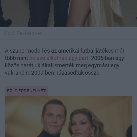
Fotó:
Rexfeatures
A szupermodell és az amerikai futballjátékos már
több mint
tíz éve alkotnak egy párt
. 2006-ban egy
közös barátjuk által ismerték meg egymást egy
vakrandin, 2009-ben házasodtak össze.