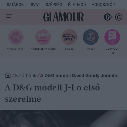
SZTÁROK
DIVAT
SZÉPSÉG
ÉLETMÓD
HOROSZKÓP
KU
MANCSPARTY
NYEREMÉNYJÁTÉK
SYOSS
TAROT
GLAMOUR
20
Sztárhírek
A D&G modell David Gandy Jennifer Lo
A D&G modell J-Lo első
szerelme