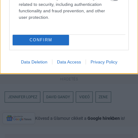
glamour.hu cikkeit
related to security, including authentication
functionality and fraud prevention, and other
user protection.
CONFIRM
Data Deletion
Data Access
Privacy Policy
JENNIFER LOPEZ
DAVID GANDY
VIDEÓ
ZENE
Kövesd a Glamour cikkeit a
Google hírekben
is!