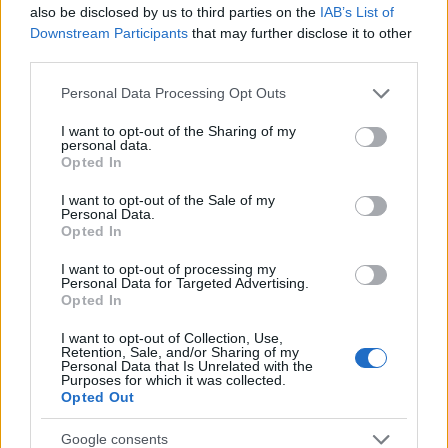
also be disclosed by us to third parties on the
IAB’s List of
Downstream Participants
that may further disclose it to other
third parties.
Please note that this website/app uses one or more Google
Personal Data Processing Opt Outs
services and may gather and store information including but
not limited to your visit or usage behaviour. You may click to
I want to opt-out of the Sharing of my
personal data.
grant or deny consent to Google and its third-party tags to
Opted In
use your data for below specified purposes in below Google
consent section.
I want to opt-out of the Sale of my
Personal Data.
Opted In
I want to opt-out of processing my
Personal Data for Targeted Advertising.
Opted In
I want to opt-out of Collection, Use,
Retention, Sale, and/or Sharing of my
Personal Data that Is Unrelated with the
Purposes for which it was collected.
Opted Out
Google consents