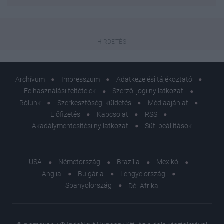
Archívum
Impresszum
Adatkezelési tájékoztató
Felhasználási feltételek
Szerzői jogi nyilatkozat
Rólunk
Szerkesztőségi küldetés
Médiaajánlat
Előfizetés
Kapcsolat
RSS
Akadálymentesítési nyilatkozat
Süti beállítások
USA
Németország
Brazília
Mexikó
Anglia
Bulgária
Lengyelország
Spanyolország
Dél-Afrika