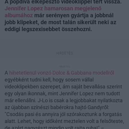
A popdíva elképesztő videoklippel tért vissza.
Jennifer Lopez hamarosan megjelenő
albumához
már serényen gyártja a jobbnál
jobb klipeket, de most talán sikerült neki az
eddigi legszexisebbet összehozni.
A
hihetetlenül vonzó Dolce & Gabbana modellről
egyébként tudni kell, hogy sosem vállal
videoklipekben szerepet, ám saját bevallása szerint
egy olyan ikonnak, mint Jennifer Lopez nem tudott
már ellenállni. J-Lo is csak a legjobbakat nyilatkozta
az újabban színészi babérokra hajtó Gandyről:
"Csodás pasi és annyira jól szórakoztunk a forgatás
alatt. Lehet, hogy időként meztelen volt a felsőteste,
de azért nagyrészt mindig volt rajta ruha!" –