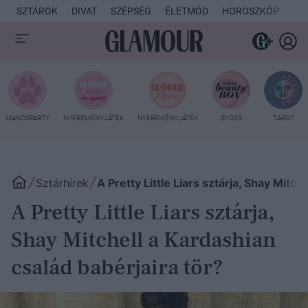
SZTÁROK
DIVAT
SZÉPSÉG
ÉLETMÓD
HOROSZKÓP
KU
MANCSPARTY
NYEREMÉNYJÁTÉK
NYEREMÉNYJÁTÉK
SYOSS
TAROT
Sztárhírek
A Pretty Little Liars sztárja, Shay Mitch
A Pretty Little Liars sztárja,
Shay Mitchell a Kardashian
család babérjaira tör?