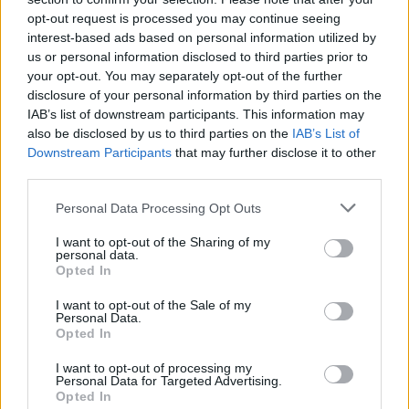
opt-out request is processed you may continue seeing
interest-based ads based on personal information utilized by
us or personal information disclosed to third parties prior to
your opt-out. You may separately opt-out of the further
disclosure of your personal information by third parties on the
IAB’s list of downstream participants. This information may
also be disclosed by us to third parties on the
IAB’s List of
Downstream Participants
that may further disclose it to other
third parties.
Please note that this website/app uses one or more Google
Personal Data Processing Opt Outs
services and may gather and store information including but
not limited to your visit or usage behaviour. You may click to
I want to opt-out of the Sharing of my
personal data.
grant or deny consent to Google and its third-party tags to
Opted In
use your data for below specified purposes in below Google
consent section.
I want to opt-out of the Sale of my
Personal Data.
Opted In
I want to opt-out of processing my
Ezt olvastad már?
Ezek voltak idén a Golden Globe
Personal Data for Targeted Advertising.
legcsodásabb sminkjei!
Opted In