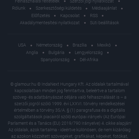
Felhasználási feltételek
Szerzői jogi nyilatkozat
Rólunk
Szerkesztőségi küldetés
Médiaajánlat
Előfizetés
Kapcsolat
RSS
Akadálymentesítési nyilatkozat
Süti beállítások
USA
Németország
Brazília
Mexikó
Anglia
Bulgária
Lengyelország
Spanyolország
Dél-Afrika
© glamour.hu © IndaNext Hungary Kft. Az oldalak tartalmával
kapcsolatban minden jog fenntartva, beleértve a tartalom
szöveg- és adatbányászat céljára való felhasználását is – a
szerzői jogról szóló 1999. évi LXXVI. törvény rendelkezései
értelmében a törvény 35/A. § (1) paragrafusa és a digitális
szolgáltatások piacairól szóló európai irányelv (Az Európai
Parlament és a Tanács (EU) 2019/790 Irányelve) 4. cikke alapján!
Az oldalak, azok tartalma - ideértve különösen, de nem kizárólag
az azokon közzétett szövegeket, grafikákat, képeket, fotókat,