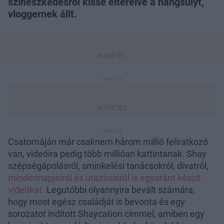
színészkedésről kissé elterelve a hangsúlyt,
vloggernek állt.
Csatornáján már csaknem három millió feliratkozó
van, videóira pedig több millióan kattintanak. Shay
szépségápolásról, sminkelési tanácsokról, divatról,
mindennapjairól és utazásairól is egyaránt készít
videókat.
Legutóbbi olyannyira bevált számára,
hogy most egész családját is bevonta és egy
sorozatot indított Shaycation címmel, amiben egy