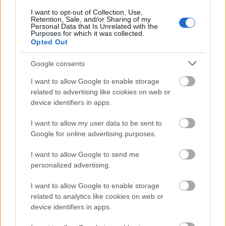
I want to opt-out of Collection, Use,
Retention, Sale, and/or Sharing of my
Personal Data that Is Unrelated with the
Purposes for which it was collected.
Opted Out
Nem tudjuk, mi Shay terve az új ötlettel, azonban
Google consents
könnyen el tudjuk képzelni, hogy ilyen népszerűség
mellett előbb, vagy utóbb hasonló valóságshow-vá
I want to allow Google to enable storage
related to advertising like cookies on web or
növi ki magát a netes sorozat, mint a Kardashian
device identifiers in apps.
család által ismert show.
I want to allow my user data to be sent to
Itt belenézhetsz!
Google for online advertising purposes.
I want to allow Google to send me
personalized advertising.
I want to allow Google to enable storage
related to analytics like cookies on web or
device identifiers in apps.