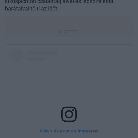
luxusjachton családtagjaival és legközelebbi
barátaival tölti az időt.