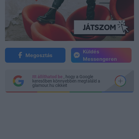
Küldés
Megosztás
Messengeren
Itt állíthatod be
, hogy a Google
keresőben könnyebben megtaláld a
glamour.hu cikkeit