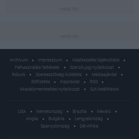
Archívum
Impresszum
Adatkezelési tájékoztató
Felhasználási feltételek
Szerzői jogi nyilatkozat
Rólunk
Szerkesztőségi küldetés
Médiaajánlat
Előfizetés
Kapcsolat
RSS
Akadálymentesítési nyilatkozat
Süti beállítások
USA
Németország
Brazília
Mexikó
Anglia
Bulgária
Lengyelország
Spanyolország
Dél-Afrika