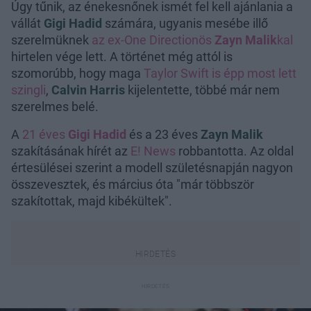
Úgy tűnik, az énekesnőnek ismét fel kell ajánlania a
vállát
Gigi Hadid
számára, ugyanis mesébe illő
szerelmüknek
az ex-One Directionös
Zayn Malik
kal
hirtelen vége lett. A történet még attól is
szomorúbb, hogy maga
Taylor Swift is épp most lett
szingli
,
Calvin Harris
kijelentette, többé már nem
szerelmes belé.
A
21 éves
Gigi Hadid
és a 23 éves
Zayn Malik
szakításának hírét az
E! News
robbantotta. Az oldal
értesülései szerint a modell születésnapján nagyon
összevesztek, és március óta "már többször
szakítottak, majd kibékültek".