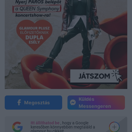
Küldés
Megosztás
Messengeren
Itt állíthatod be
, hogy a Google
keresőben könnyebben megtaláld a
glamour.hu cikkeit