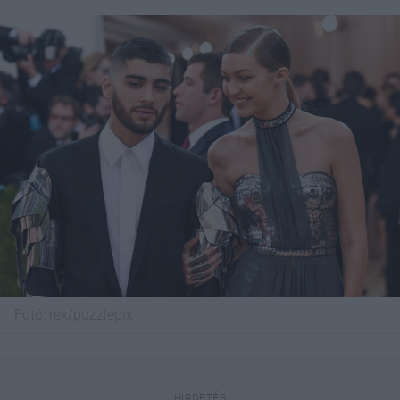
Fotó:
rex/puzzlepix