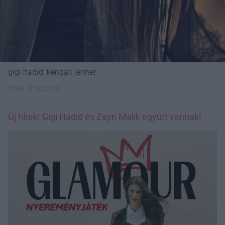
gigi hadid, kendall jenner
Fotó:
Snapchat
Új hírek! Gigi Hadid és Zayn Malik együtt vannak!