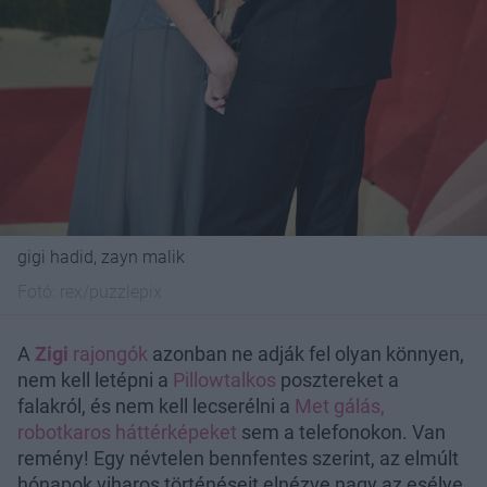
gigi hadid, zayn malik
Fotó:
rex/puzzlepix
A
Zigi
rajongók
azonban ne adják fel olyan könnyen,
nem kell letépni a
Pillowtalkos
posztereket a
falakról, és nem kell lecserélni a
Met gálás,
robotkaros háttérképeket
sem a telefonokon. Van
remény! Egy névtelen bennfentes szerint, az elmúlt
hónapok viharos történéseit elnézve nagy az esélye,