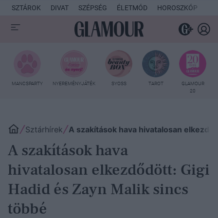
SZTÁROK
DIVAT
SZÉPSÉG
ÉLETMÓD
HOROSZKÓP
KU
MANCSPARTY
NYEREMÉNYJÁTÉK
SYOSS
TAROT
GLAMOUR
20
Sztárhírek
A szakítások hava hivatalosan elkezdőd
A szakítások hava
hivatalosan elkezdődött: Gigi
Hadid és Zayn Malik sincs
többé