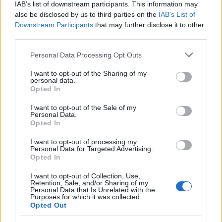
IAB’s list of downstream participants. This information may
also be disclosed by us to third parties on the
IAB’s List of
Downstream Participants
that may further disclose it to other
third parties.
Please note that this website/app uses one or more Google
Personal Data Processing Opt Outs
services and may gather and store information including but
not limited to your visit or usage behaviour. You may click to
I want to opt-out of the Sharing of my
personal data.
grant or deny consent to Google and its third-party tags to
Opted In
use your data for below specified purposes in below Google
consent section.
I want to opt-out of the Sale of my
Personal Data.
Opted In
Fotó:
Snapchat
I want to opt-out of processing my
Personal Data for Targeted Advertising.
Annak viszont örülünk, hogy Gigi Hadid a legjobb
Opted In
barátnőivel vészeli át ezt a nehéz időszakot, mint
I want to opt-out of Collection, Use,
Kendall Jenner:
Retention, Sale, and/or Sharing of my
Personal Data that Is Unrelated with the
Purposes for which it was collected.
Opted Out