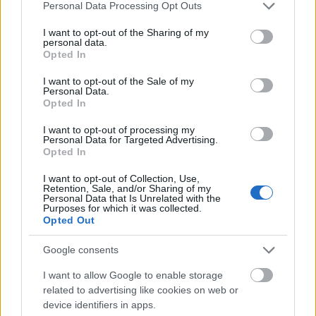
Please note that this website/app uses one or more Google
Personal Data Processing Opt Outs
Amy Winehouse kegyetlenül fiatal volt, amikor
services and may gather and store information including but
meghalt. Minél fiatalabb az elhunyt, annál
not limited to your visit or usage behaviour. You may click to
I want to opt-out of the Sharing of my
personal data.
hihetetlenebb és annál keservesebb az érzés, amit a
grant or deny consent to Google and its third-party tags to
Opted In
use your data for below specified purposes in below Google
haláluk okoz. Sokszor megfeledkezünk róla, de a
consent section.
világszerte ismert hírességek is ugyanolyan
I want to opt-out of the Sale of my
Personal Data.
emberek, valódi, sokszor kifejezetten nehéz és
Opted In
leküzdhetetlen mentális problémákkal, mint bárki
I want to opt-out of processing my
más.
Personal Data for Targeted Advertising.
Opted In
I want to opt-out of Collection, Use,
Retention, Sale, and/or Sharing of my
Personal Data that Is Unrelated with the
Purposes for which it was collected.
Opted Out
Google consents
I want to allow Google to enable storage
related to advertising like cookies on web or
device identifiers in apps.