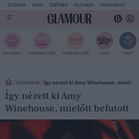
SZTÁROK
DIVAT
SZÉPSÉG
ÉLETMÓD
HOROSZKÓP
KU
MANCSPARTY
NYEREMÉNYJÁTÉK
NYEREMÉNYJÁTÉK
SYOSS
TAROT
Sztárhírek
Így nézett ki Amy Winehouse, mielőtt b
Így nézett ki Amy
Winehouse, mielőtt befutott