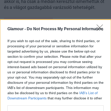
akkor is, ha csak a médián keresztül ismerhettük őt
és a világot gazdagabbá varázsoló tehetségét.
Glamour -
Do Not Process My Personal Information
If you wish to opt-out of the sale, sharing to third parties, or
processing of your personal or sensitive information for
targeted advertising by us, please use the below opt-out
section to confirm your selection. Please note that after your
opt-out request is processed you may continue seeing
interest-based ads based on personal information utilized by
us or personal information disclosed to third parties prior to
your opt-out. You may separately opt-out of the further
disclosure of your personal information by third parties on the
IAB’s list of downstream participants. This information may
5 világsztár, akit az Eurovíziós
also be disclosed by us to third parties on the
IAB’s List of
Downstream Participants
that may further disclose it to other
Dalfesztivál indított el a pályáján
third parties.