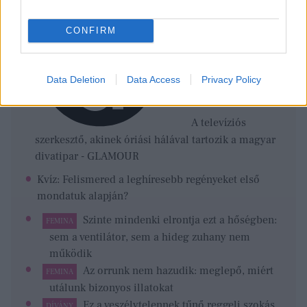
CONFIRM
Data Deletion
Data Access
Privacy Policy
A televíziós
szerkesztő, akinek óriási hálával tartozik a magyar
divatipar - GLAMOUR
Kvíz: Felismered a leghíresebb regényeket első
mondatuk alapján?
Szinte mindenki elrontja ezt a hőségben:
FEMINA
sem a ventilátor, sem a hideg zuhany nem
működik
Az orrunk nem hazudik: meglepő, miért
FEMINA
utálunk bizonyos illatokat
Ez a veszélytelennek tűnő reggeli szokás
DÍVÁNY