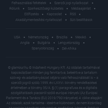
Felhasználási feltételek
Szerzői jogi nyilatkozat
Rólunk
Szerkesztőségi küldetés
Médiaajánlat
Előfizetés
Kapcsolat
RSS
Akadálymentesítési nyilatkozat
Süti beállítások
USA
Németország
Brazília
Mexikó
Anglia
Bulgária
Lengyelország
Spanyolország
Dél-Afrika
© glamour.hu © IndaNext Hungary Kft. Az oldalak tartalmával
kapcsolatban minden jog fenntartva, beleértve a tartalom
szöveg- és adatbányászat céljára való felhasználását is – a
szerzői jogról szóló 1999. évi LXXVI. törvény rendelkezései
értelmében a törvény 35/A. § (1) paragrafusa és a digitális
szolgáltatások piacairól szóló európai irányelv (Az Európai
Parlament és a Tanács (EU) 2019/790 Irányelve) 4. cikke alapján!
Az oldalak, azok tartalma - ideértve különösen, de nem kizárólag
az azokon közzétett szövegeket, grafikákat, képeket, fotókat,