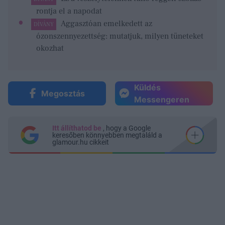
rontja el a napodat
Aggasztóan emelkedett az
DÍVÁNY
ózonszennyezettség: mutatjuk, milyen tüneteket
okozhat
Küldés
Megosztás
Messengeren
Itt állíthatod be
, hogy a Google
keresőben könnyebben megtaláld a
glamour.hu cikkeit