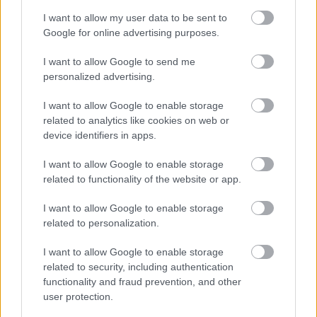
I want to allow my user data to be sent to
Google for online advertising purposes.
I want to allow Google to send me
personalized advertising.
I want to allow Google to enable storage
related to analytics like cookies on web or
device identifiers in apps.
I want to allow Google to enable storage
related to functionality of the website or app.
I want to allow Google to enable storage
Ezeket olvastad már?
related to personalization.
Meghan Markle születésnapi fotói láttán
I want to allow Google to enable storage
mindenkiben ugyanaz a kérdés merül fel
related to security, including authentication
functionality and fraud prevention, and other
Russell Crowe nemcsak rengeteget fogyott, de
user protection.
brutálisan ki is gyúrta magát