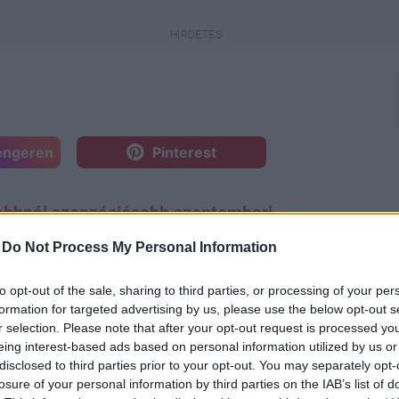
engeren
Pinterest
abbnál szenzációsabb szeptemberi
eghatározóbb hónapja az évnek, ami
-
Do Not Process My Personal Information
atlan kiadványa, a
Vogue
még
us egyik legnagyobb diktátora, az
to opt-out of the sale, sharing to third parties, or processing of your per
 egy igencsak vitatott
formation for targeted advertising by us, please use the below opt-out s
r selection. Please note that after your opt-out request is processed y
eing interest-based ads based on personal information utilized by us or
disclosed to third parties prior to your opt-out. You may separately opt-
losure of your personal information by third parties on the IAB’s list of