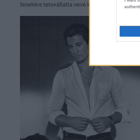
fenekére tetováltatta neve kezdőbetűit.
authenti