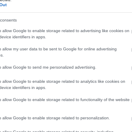
már itthon is vetítik a mozik. A
Out
 egyenesen "f*szfejnek" nevezik,
bé. Szerencsére azonnal védelmére
consents
el B. Jordan, és kifejezték
o allow Google to enable storage related to advertising like cookies on
olatban.
evice identifiers in apps.
dge of character
@esquire
&mdash;
o allow my user data to be sent to Google for online advertising
usztus 6.
s.
"utf-8">
to allow Google to send me personalized advertising.
ed and a truly fantastic
atemara)
2015. augusztus 6.
o allow Google to enable storage related to analytics like cookies on
"utf-8">
evice identifiers in apps.
o allow Google to enable storage related to functionality of the website
o allow Google to enable storage related to personalization.
a, hogyan szerezte a sérüléseit, hogy
ője, a bikinimodell Keleigh Sperry a
o allow Google to enable storage related to security, including