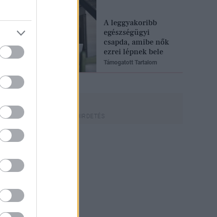
A leggyakoribb
egészségügyi
csapda, amibe nők
ezrei lépnek bele
Támogatott Tartalom