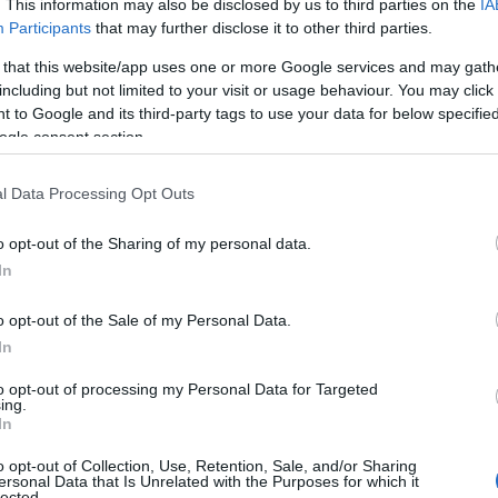
. This information may also be disclosed by us to third parties on the
IA
Participants
that may further disclose it to other third parties.
 that this website/app uses one or more Google services and may gath
a
roppant izgalmas és ugyanakkor
including but not limited to your visit or usage behaviour. You may click 
t 1-2 évben. Mindjárt fontos
 to Google and its third-party tags to use your data for below specifi
llenére teljesen rabul ejtette a lányok
ogle consent section.
tikus drámában Shailene Woodley
lash
fanatikus dobosaként
, ami meg is
l Data Processing Opt Outs
jat J. K. Simmons-nak.
o opt-out of the Sharing of my personal data.
;t think there&#39;s anything cool or
In
Very misrepresenting&mdash; Miles
o opt-out of the Sale of my Personal Data.
"utf-8">
In
to opt-out of processing my Personal Data for Targeted
ing.
In
o opt-out of Collection, Use, Retention, Sale, and/or Sharing
ersonal Data that Is Unrelated with the Purposes for which it
rossz képet festett le a 28 éves
lected.