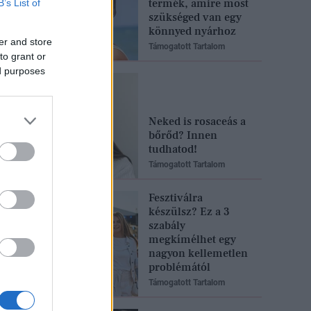
termék, amire most
B’s List of
szükséged van egy
könnyed nyárhoz
er and store
Támogatott Tartalom
to grant or
ed purposes
Neked is rosaceás a
bőrőd? Innen
tudhatod!
Támogatott Tartalom
Fesztiválra
készülsz? Ez a 3
szabály
megkímélhet egy
nagyon kellemetlen
problémától
Támogatott Tartalom