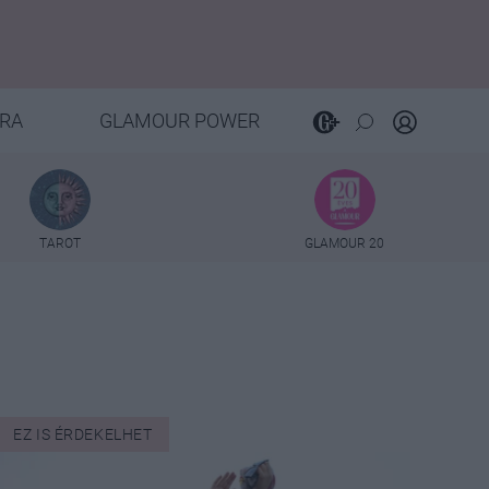
RA
GLAMOUR POWER
TAROT
GLAMOUR 20
e
EZ IS ÉRDEKELHET