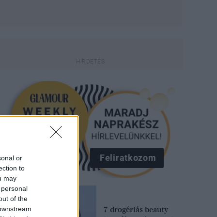
Feliratkozom
sonal or
ection to
ou may
 personal
out of the
 downstream
7 drogériás beauty