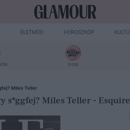
ÉLETMÓD
HOROSZKÓP
KULTÚ
ÁTÉK
SYOSS
fej? Miles Teller
y s*ggfej? Miles Teller - Esquir