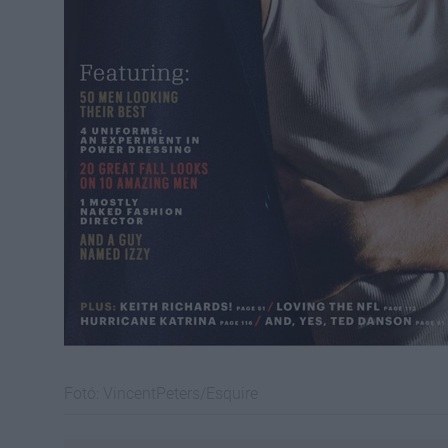
Fotó:
VincentPeters/Esquire