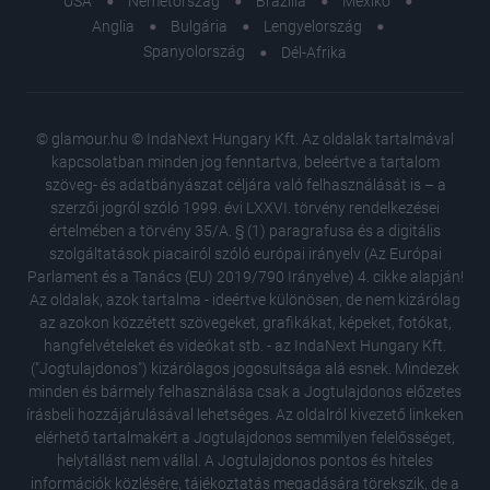
USA
Németország
Brazília
Mexikó
Anglia
Bulgária
Lengyelország
Spanyolország
Dél-Afrika
© glamour.hu © IndaNext Hungary Kft. Az oldalak tartalmával
kapcsolatban minden jog fenntartva, beleértve a tartalom
szöveg- és adatbányászat céljára való felhasználását is – a
szerzői jogról szóló 1999. évi LXXVI. törvény rendelkezései
értelmében a törvény 35/A. § (1) paragrafusa és a digitális
szolgáltatások piacairól szóló európai irányelv (Az Európai
Parlament és a Tanács (EU) 2019/790 Irányelve) 4. cikke alapján!
Az oldalak, azok tartalma - ideértve különösen, de nem kizárólag
az azokon közzétett szövegeket, grafikákat, képeket, fotókat,
hangfelvételeket és videókat stb. - az IndaNext Hungary Kft.
("Jogtulajdonos") kizárólagos jogosultsága alá esnek. Mindezek
minden és bármely felhasználása csak a Jogtulajdonos előzetes
írásbeli hozzájárulásával lehetséges. Az oldalról kivezető linkeken
elérhető tartalmakért a Jogtulajdonos semmilyen felelősséget,
helytállást nem vállal. A Jogtulajdonos pontos és hiteles
Ez a 3 s
információk közlésére, tájékoztatás megadására törekszik, de a
divatsze