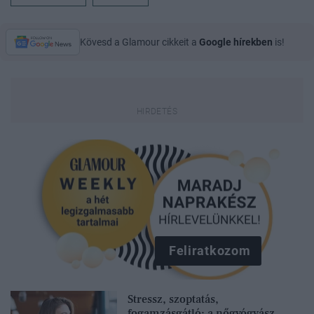
Kövesd a Glamour cikkeit a
Google hírekben
is!
Feliratkozom
Stressz, szoptatás,
fogamzásgátló: a nőgyógyász