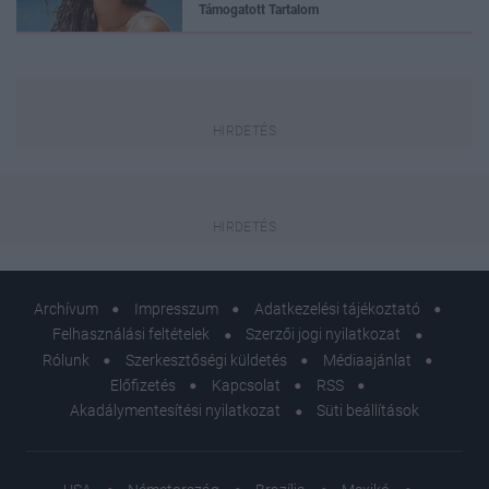
Támogatott Tartalom
Archívum
Impresszum
Adatkezelési tájékoztató
Felhasználási feltételek
Szerzői jogi nyilatkozat
Rólunk
Szerkesztőségi küldetés
Médiaajánlat
Előfizetés
Kapcsolat
RSS
Akadálymentesítési nyilatkozat
Süti beállítások