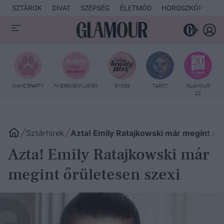
SZTÁROK
DIVAT
SZÉPSÉG
ÉLETMÓD
HOROSZKÓP
KU
MANCSPARTY
NYEREMÉNYJÁTÉK
SYOSS
TAROT
GLAMOUR
20
Sztárhírek
Azta! Emily Ratajkowski már megint őr
Azta! Emily Ratajkowski már
megint őrületesen szexi