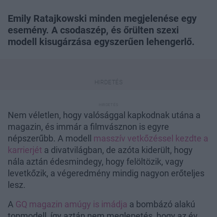
Emily Ratajkowski minden megjelenése egy
esemény. A csodaszép, és őrülten szexi
modell kisugárzása egyszerűen lehengerlő.
Nem véletlen, hogy valósággal kapkodnak utána a
magazin, és immár a filmvásznon is egyre
népszerűbb. A modell
masszív vetkőzéssel kezdte a
karrierjét
a divatvilágban, de azóta kiderült, hogy
nála aztán édesmindegy, hogy felöltözik, vagy
levetkőzik, a végeredmény mindig nagyon erőteljes
lesz.
A
GQ magazin amúgy is imádja
a bombázó alakú
topmodell, így aztán nem meglepetés, hogy az év