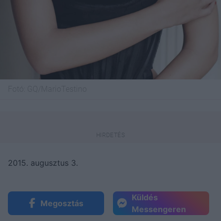
Fotó:
GQ/MarioTestino
2015. augusztus 3.
Küldés
Megosztás
Messengeren