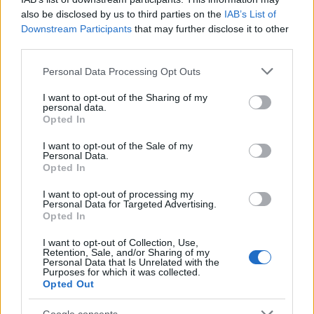
Élete legfájdalmasabb időszakáról
also be disclosed by us to third parties on the
IAB’s List of
Downstream Participants
that may further disclose it to other
vallott Beatrix hercegnő, borzalmas
third parties.
emlékei vannak a terhességéről
Please note that this website/app uses one or more Google
Personal Data Processing Opt Outs
services and may gather and store information including but
not limited to your visit or usage behaviour. You may click to
I want to opt-out of the Sharing of my
Beatrix hercegnő
, akit egyébként a család
personal data.
grant or deny consent to Google and its third-party tags to
legstílusosabb
tagjának is tartanak, ezúttal egy piros
Opted In
use your data for below specified purposes in below Google
Rebecca Vallance ruhát választott, amellyel még
consent section.
I want to opt-out of the Sale of my
Kamilla királynét is túlragyogta. Bár Károly király
Personal Data.
felesége is remekül festett, ő egy krémszínű,
Opted In
hímzéssel díszített Anna Valentine tunikát viselt.
I want to opt-out of processing my
Personal Data for Targeted Advertising.
A királyné el is érzékenyült
Opted In
I want to opt-out of Collection, Use,
A
Daily Mail
azt írja, Kamilla királyné el is érzékenyült
Retention, Sale, and/or Sharing of my
az esemény egyik pontján: szemei megteltek
Personal Data that Is Unrelated with the
Purposes for which it was collected.
könnyel, amikor végig nézte néhai öccse videóját,
Opted Out
amelyben a veszélyeztetett elefántok
megmentéséről beszélt. Férje, Károly király szintén
Google consents