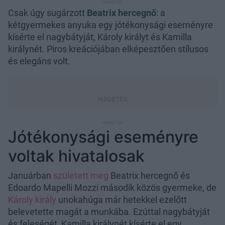
Csak úgy sugárzott
Beatrix hercegnő
: a
kétgyermekes anyuka egy jótékonysági eseményre
kísérte el nagybátyját, Károly királyt és Kamilla
királynét. Piros kreációjában elképesztően stílusos
és elegáns volt.
Jótékonysági eseményre
voltak hivatalosak
Januárban
született meg
Beatrix hercegnő és
Edoardo Mapelli Mozzi második közös gyermeke, de
Károly király
unokahúga már hetekkel ezelőtt
belevetette magát a munkába. Ezúttal nagybátyját
és feleségét, Kamilla királynét kísérte el egy