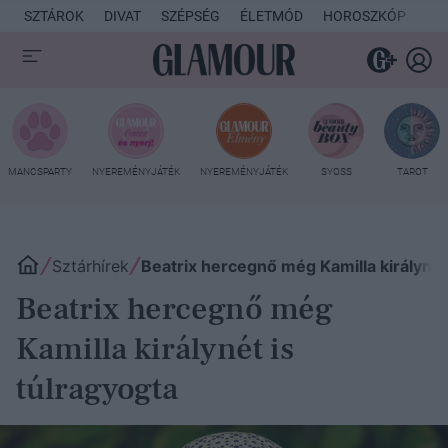
SZTÁROK
DIVAT
SZÉPSÉG
ÉLETMÓD
HOROSZKÓP
KU
MANCSPARTY
NYEREMÉNYJÁTÉK
NYEREMÉNYJÁTÉK
SYOSS
TAROT
Sztárhírek
Beatrix hercegnő még Kamilla királynét
Beatrix hercegnő még
Kamilla királynét is
túlragyogta