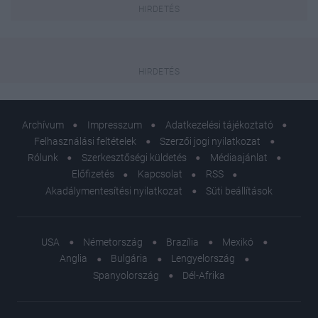
Archívum
Impresszum
Adatkezelési tájékoztató
Felhasználási feltételek
Szerzői jogi nyilatkozat
Rólunk
Szerkesztőségi küldetés
Médiaajánlat
Előfizetés
Kapcsolat
RSS
Akadálymentesítési nyilatkozat
Süti beállítások
USA
Németország
Brazília
Mexikó
Anglia
Bulgária
Lengyelország
Spanyolország
Dél-Afrika