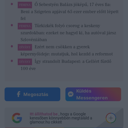
Ő Sebestyén Balázs jóképű, 17 éves fia:
FEMINA
Beni a Szigeten apjával 65 ezer ember előtt lépett
fel
Türkizkék folyó csorog a keskeny
FEMINA
szurdokban: ezeket ne hagyd ki, ha autóval jársz
Szlovéniában
Ezért nem csökken a gyerek
DÍVÁNY
képernyőideje: mutatjuk, hol kezdd a reformot
Így strandolt Budapest: a Gellért fürdő
DÍVÁNY
100 éve
Küldés
Megosztás
Messengeren
Itt állíthatod be
, hogy a Google
keresőben könnyebben megtaláld a
glamour.hu cikkeit