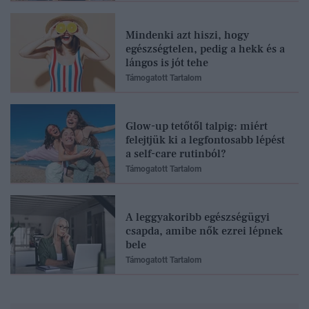
Mindenki azt hiszi, hogy
egészségtelen, pedig a hekk és a
lángos is jót tehe
Támogatott Tartalom
Glow-up tetőtől talpig: miért
felejtjük ki a legfontosabb lépést
a self-care rutinból?
Támogatott Tartalom
A leggyakoribb egészségügyi
csapda, amibe nők ezrei lépnek
bele
Támogatott Tartalom