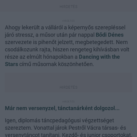
Ahogy lekerült a válláról a képernyős szerepléssel
járó stressz, a műsor után pár nappal
Bődi Dénes
szervezete is pihenőt jelzett, megbetegedett. Nem
csodálkozunk rajta, hiszen rengeteg kihívásban volt
része az elmúlt hónapokban a
Dancing with the
Stars
című műsornak köszönhetően.
Már nem versenyzel, tánctanárként dolgozol...
Igen, diplomás táncpedagógusi végzettséget
szereztem. Vonattal járok Pestről Vácra társas- és
versenytáncot tanítani. Kezdő- és junior csoportokat,