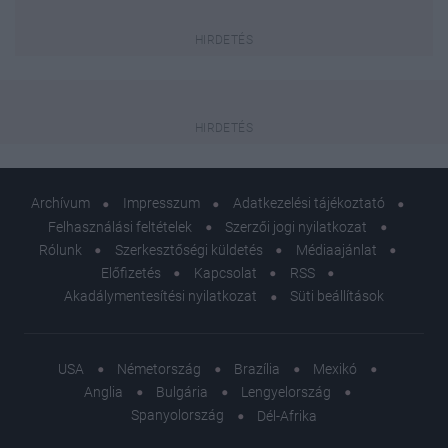
Archívum
Impresszum
Adatkezelési tájékoztató
Felhasználási feltételek
Szerzői jogi nyilatkozat
Rólunk
Szerkesztőségi küldetés
Médiaajánlat
Előfizetés
Kapcsolat
RSS
Akadálymentesítési nyilatkozat
Süti beállítások
USA
Németország
Brazília
Mexikó
Anglia
Bulgária
Lengyelország
Spanyolország
Dél-Afrika