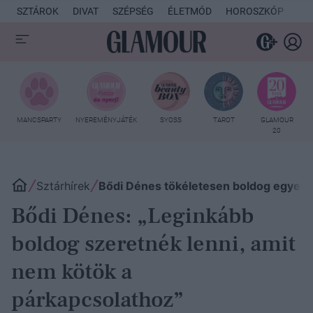
SZTÁROK
DIVAT
SZÉPSÉG
ÉLETMÓD
HOROSZKÓP
KU
MANCSPARTY
NYEREMÉNYJÁTÉK
SYOSS
TAROT
GLAMOUR
20
Sztárhírek
Bődi Dénes tökéletesen boldog egyedül 
Bődi Dénes: „Leginkább
boldog szeretnék lenni, amit
nem kötök a
párkapcsolathoz”