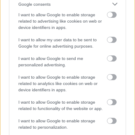
Google consents
Gelencsér Timi: „Nem szeretnék
I want to allow Google to enable storage
olyan híresség lenni, akinek a
related to advertising like cookies on web or
magánélete sokkal
device identifiers in apps.
figyelemfelkeltőbb, mint a szakmai
I want to allow my user data to be sent to
munkássága”
Google for online advertising purposes.
I want to allow Google to send me
Sosem haragudott meg rád senki?
personalized advertising.
A próbákat higgadtan kell kezelni. Egyszer fordult
I want to allow Google to enable storage
elő, hogy Donatella nagyon elfáradt, mert már sok
related to analytics like cookies on web or
volt neki, amikor azt magyaráztam, hogy miben
device identifiers in apps.
tudna még fejlődni. Úgy érezte, hogy soha nem
tudja majd tökéletesen elsajátítani a táncot, ám
I want to allow Google to enable storage
related to functionality of the website or app.
sikerült megnyugtatnom.
Elmagyaráztam, hogy
csak azt szeretném, hogy jobb legyen, és tudtam,
I want to allow Google to enable storage
hogy képes rá. Célszerű olyan kapcsolatot kiépíteni
related to personalization.
a táncpartnerrel, amiben mindketten jól érezzük