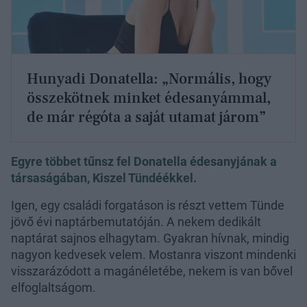
Hunyadi Donatella: „Normális, hogy
összekötnek minket édesanyámmal,
de már régóta a saját utamat járom”
Egyre többet tűnsz fel Donatella édesanyjának a
társaságában, Kiszel Tündéékkel.
Igen, egy családi forgatáson is részt vettem Tünde
jövő évi naptárbemutatóján. A nekem dedikált
naptárat sajnos elhagytam. Gyakran hívnak, mindig
nagyon kedvesek velem. Mostanra viszont mindenki
visszarázódott a magánéletébe, nekem is van bővel
elfoglaltságom.