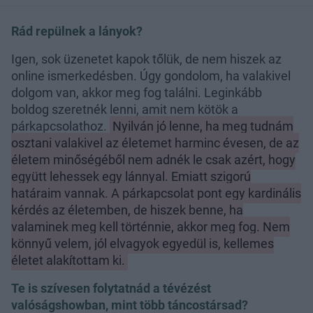
Rád repülnek a lányok?
Igen, sok üzenetet kapok tőlük, de nem hiszek az
online ismerkedésben. Úgy gondolom, ha valakivel
dolgom van, akkor meg fog találni. Leginkább
boldog szeretnék lenni, amit nem kötök a
párkapcsolathoz.
Nyilván jó lenne, ha meg tudnám
osztani valakivel az életemet harminc évesen, de az
életem minőségéből nem adnék le csak azért, hogy
együtt lehessek egy lánnyal. Emiatt szigorú
határaim vannak. A párkapcsolat pont egy kardinális
kérdés az életemben, de hiszek benne, ha
valaminek meg kell történnie, akkor meg fog. Nem
könnyű velem, jól elvagyok egyedül is, kellemes
életet alakítottam ki.
Te is szívesen folytatnád a tévézést
valóságshowban, mint több táncostársad?