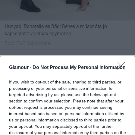
Hunyadi Donatella és Bődi Dénes a műsor óta jó
kapcsolatot ápolnak egymással
Fotó:
TV2 Sajtószoba
Van valami a különbség aközött, hogy civil vagy
közismert nőt tanítasz táncolni? Az ország
Glamour -
Do Not Process My Personal Information
legszebb nőit oktattad, Zimány Lindát, Hunyadi
Donatellát...
If you wish to opt-out of the sale, sharing to third parties, or
processing of your personal or sensitive information for
Nagyobb a nyomás, ha közismert nőt kell
targeted advertising by us, please use the below opt-out
megtanítani táncolni. Többmillió ember látja, amikor
section to confirm your selection. Please note that after your
opt-out request is processed you may continue seeing
feltűnik a képernyőn, és értékeli a tudását, a
interest-based ads based on personal information utilized by
munkámat.
A felkészülés minden esetben nagyon
us or personal information disclosed to third parties prior to
egyszerű volt, mert mindketten nagyon akarták
your opt-out. You may separately opt-out of the further
csinálni, és jól kijöttünk egymással. Nem volt nehéz
disclosure of your personal information by third parties on the