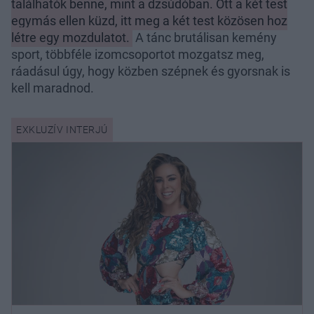
találhatók benne, mint a dzsúdóban. Ott a két test
egymás ellen küzd, itt meg a két test közösen hoz
létre egy mozdulatot.
A tánc brutálisan kemény
sport, többféle izomcsoportot mozgatsz meg,
ráadásul úgy, hogy közben szépnek és gyorsnak is
kell maradnod.