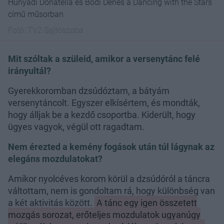
Hunyadi Donatella és Bődi Dénes a Dancing with the Stars
című műsorban
Fotó:
TV2 Sajtószoba
Mit szóltak a szüleid, amikor a versenytánc felé
irányultál?
Gyerekkoromban dzsúdóztam, a bátyám
versenytáncolt. Egyszer elkísértem, és mondták,
hogy álljak be a kezdő csoportba. Kiderült, hogy
ügyes vagyok, végül ott ragadtam.
Nem érezted a kemény fogások után túl lágynak az
elegáns mozdulatokat?
Amikor nyolcéves korom körül a dzsúdóról a táncra
váltottam, nem is gondoltam rá, hogy különbség van
a két aktivitás között.
A tánc egy igen összetett
mozgás sorozat, erőteljes mozdulatok ugyanúgy