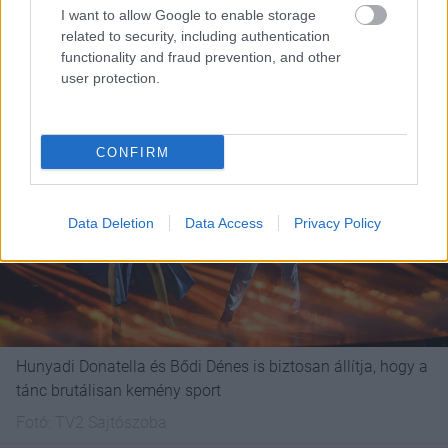
magunkat, és ez sikerült is.
I want to allow Google to enable storage
related to security, including authentication
functionality and fraud prevention, and other
user protection.
CONFIRM
Data Deletion
Data Access
Privacy Policy
Hunyadi Donatella és Bődi Dénes is biztosan állítja, hogy a
tánc brutálisan kemény sport
Fotó:
TV2 Sajtószoba