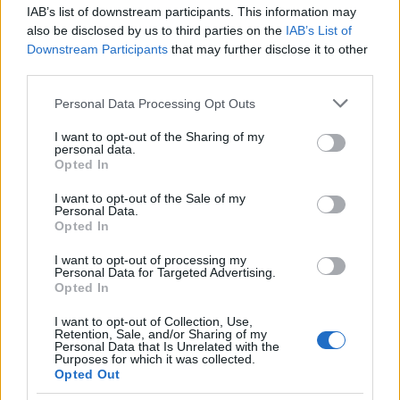
velük dolgozni. Persze türelmesebbnek kell lennem,
IAB’s list of downstream participants. This information may
mint a civil emberekkel, akiknél, ha véget ér az óra,
also be disclosed by us to third parties on the
IAB’s List of
elválunk.
A tévés adások miatt nagyon hosszú utat
Downstream Participants
that may further disclose it to other
third parties.
járunk be, hónapokig össze vagyunk zárva, és nem
csak a tánccal foglalkozunk: színpadi próbák,
Please note that this website/app uses one or more Google
Personal Data Processing Opt Outs
kamerapróba, fotózás.
services and may gather and store information including but
not limited to your visit or usage behaviour. You may click to
I want to opt-out of the Sharing of my
personal data.
grant or deny consent to Google and its third-party tags to
Opted In
use your data for below specified purposes in below Google
consent section.
I want to opt-out of the Sale of my
Personal Data.
Opted In
I want to opt-out of processing my
Personal Data for Targeted Advertising.
Opted In
I want to opt-out of Collection, Use,
Retention, Sale, and/or Sharing of my
Personal Data that Is Unrelated with the
Purposes for which it was collected.
Opted Out