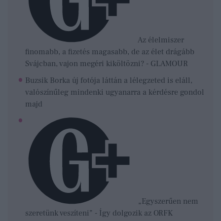
Az élelmiszer
finomabb, a fizetés magasabb, de az élet drágább
Svájcban, vajon megéri kiköltözni? - GLAMOUR
Buzsik Borka új fotója láttán a lélegzeted is eláll,
valószínűleg mindenki ugyanarra a kérdésre gondol
majd
„Egyszerűen nem
szeretünk veszíteni” - Így dolgozik az ORFK