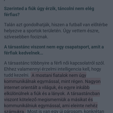
Szerinted a fiúk úgy érzik, táncolni nem elég
férfias?
Talán azt gondolhatják, hiszen a futball van előtérbe
helyezve a sportok területén. Úgy vettem észre,
szívesebben fociznak.
A társastánc viszont nem egy csapatsport, amit a
férfiak kedvelnek…
A társastánc többnyire a férfi női kapcsolatról szól.
Ehhez valamennyi érzelmi intelligencia kell, hogy
tudd kezelni.
A mostani fiatalok nem úgy
kommunikálnak egymással, mint régen. Nagyon
internet orientált a világuk, és egyre inkább
elkülönülnek a fiúk és a lányok. A társastáncban
viszont kötelező megismerniük a másikat és
kommunikálniuk egymással, ami eleinte nehéz
számukra.
Most is van egy új párosom, konkrétan