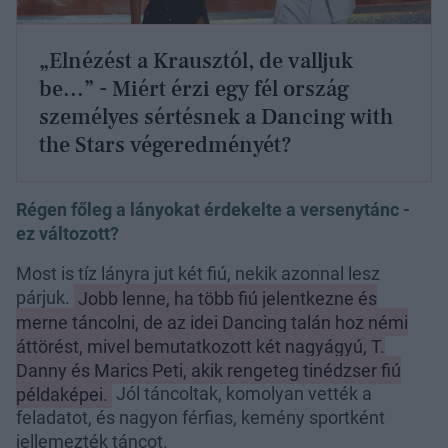
„Elnézést a Krausztól, de valljuk
be...” - Miért érzi egy fél ország
személyes sértésnek a Dancing with
the Stars végeredményét?
Régen főleg a lányokat érdekelte a versenytánc -
ez változott?
Most is tíz lányra jut két fiú, nekik azonnal lesz
párjuk.
Jobb lenne, ha több fiú jelentkezne és
merne táncolni, de az idei Dancing talán hoz némi
áttörést, mivel bemutatkozott két nagyágyú, T.
Danny és Marics Peti, akik rengeteg tinédzser fiú
példaképei.
Jól táncoltak, komolyan vették a
feladatot, és nagyon férfias, kemény sportként
jellemezték táncot.