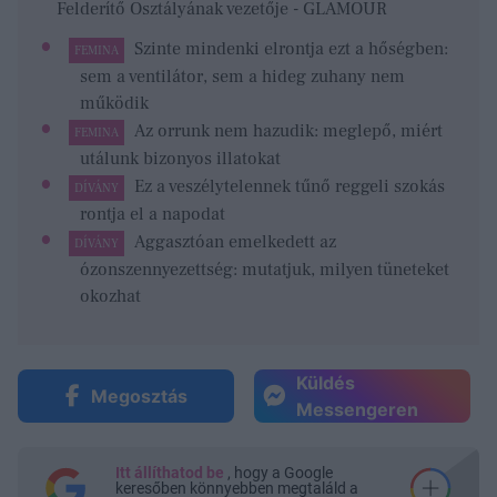
Felderítő Osztályának vezetője - GLAMOUR
Szinte mindenki elrontja ezt a hőségben:
FEMINA
sem a ventilátor, sem a hideg zuhany nem
működik
Az orrunk nem hazudik: meglepő, miért
FEMINA
utálunk bizonyos illatokat
Ez a veszélytelennek tűnő reggeli szokás
DÍVÁNY
rontja el a napodat
Aggasztóan emelkedett az
DÍVÁNY
ózonszennyezettség: mutatjuk, milyen tüneteket
okozhat
Küldés
Megosztás
Messengeren
Itt állíthatod be
, hogy a Google
keresőben könnyebben megtaláld a