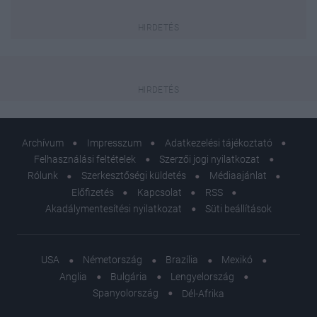
Archívum
Impresszum
Adatkezelési tájékoztató
Felhasználási feltételek
Szerzői jogi nyilatkozat
Rólunk
Szerkesztőségi küldetés
Médiaajánlat
Előfizetés
Kapcsolat
RSS
Akadálymentesítési nyilatkozat
Süti beállítások
USA
Németország
Brazília
Mexikó
Anglia
Bulgária
Lengyelország
Spanyolország
Dél-Afrika