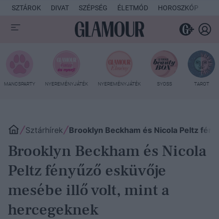
SZTÁROK
DIVAT
SZÉPSÉG
ÉLETMÓD
HOROSZKÓP
KU
MANCSPARTY
NYEREMÉNYJÁTÉK
NYEREMÉNYJÁTÉK
SYOSS
TAROT
Sztárhírek
Brooklyn Beckham és Nicola Peltz fény
Brooklyn Beckham és Nicola
Peltz fényűző esküvője
mesébe illő volt, mint a
hercegeknek