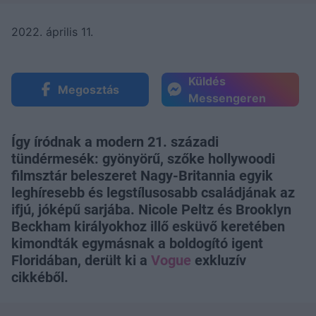
2022. április 11.
Küldés
Megosztás
Messengeren
Így íródnak a modern 21. századi
tündérmesék: gyönyörű, szőke hollywoodi
filmsztár beleszeret Nagy-Britannia egyik
leghíresebb és legstílusosabb családjának az
ifjú, jóképű sarjába. Nicole Peltz és Brooklyn
Beckham királyokhoz illő esküvő keretében
kimondták egymásnak a boldogító igent
Floridában, derült ki a
Vogue
exkluzív
cikkéből.