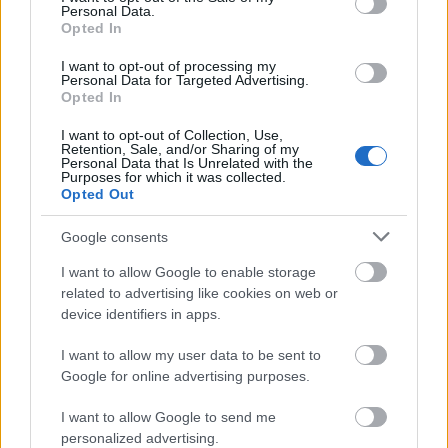
Personal Data.
Opted In
I want to opt-out of processing my
Personal Data for Targeted Advertising.
Opted In
I want to opt-out of Collection, Use,
Retention, Sale, and/or Sharing of my
Personal Data that Is Unrelated with the
Purposes for which it was collected.
Opted Out
Google consents
I want to allow Google to enable storage
related to advertising like cookies on web or
device identifiers in apps.
I want to allow my user data to be sent to
Google for online advertising purposes.
A vőlegény mellett az egész Beckham-klán
egyedi
tervezésű Dior öltönyökben
állt ki az oltár elé,
I want to allow Google to send me
Romeo, Cruz és David voltak a legnagyobb
personalized advertising.