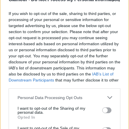
If you wish to opt-out of the sale, sharing to third parties, or
processing of your personal or sensitive information for
Külön érdekesség, hogy a magyar származású
targeted advertising by us, please use the below opt-out
színésznő,
Coco König
is ott volt az esküvőn egy
section to confirm your selection. Please note that after your
csodaszép Tony Ward ruhában:
opt-out request is processed you may continue seeing
interest-based ads based on personal information utilized by
us or personal information disclosed to third parties prior to
your opt-out. You may separately opt-out of the further
disclosure of your personal information by third parties on the
IAB’s list of downstream participants. This information may
also be disclosed by us to third parties on the
IAB’s List of
Downstream Participants
that may further disclose it to other
third parties.
Please note that this website/app uses one or more Google
Personal Data Processing Opt Outs
services and may gather and store information including but
not limited to your visit or usage behaviour. You may click to
I want to opt-out of the Sharing of my
personal data.
grant or deny consent to Google and its third-party tags to
Opted In
use your data for below specified purposes in below Google
consent section.
I want to opt-out of the Sale of my