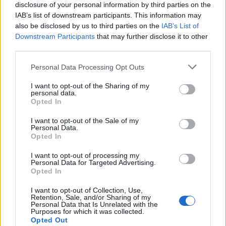
disclosure of your personal information by third parties on the
IAB’s list of downstream participants. This information may
also be disclosed by us to third parties on the
IAB’s List of
Downstream Participants
that may further disclose it to other
brooklyn beckham
third parties.
Fotó:
MissVogue
Please note that this website/app uses one or more Google
Personal Data Processing Opt Outs
services and may gather and store information including but
Nagy szívtipró lesz ebből a fiúból, egyetértesz?
not limited to your visit or usage behaviour. You may click to
I want to opt-out of the Sharing of my
personal data.
grant or deny consent to Google and its third-party tags to
Opted In
use your data for below specified purposes in below Google
consent section.
I want to opt-out of the Sale of my
Personal Data.
Opted In
I want to opt-out of processing my
Personal Data for Targeted Advertising.
Opted In
I want to opt-out of Collection, Use,
Retention, Sale, and/or Sharing of my
Personal Data that Is Unrelated with the
Purposes for which it was collected.
Opted Out