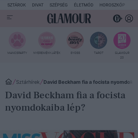
SZTÁROK
DIVAT
SZÉPSÉG
ÉLETMÓD
HOROSZKÓP
KU
MANCSPARTY
NYEREMÉNYJÁTÉK
SYOSS
TAROT
GLAMOUR
20
Sztárhírek
David Beckham fia a focista nyomdokai
David Beckham fia a focista
nyomdokaiba lép?