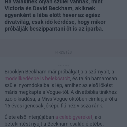
Ha valakinek olyan szülei vannak, mint
Victoria és David Beckham, akiknek
egyenként a lába előtt hever az egész
divatvilág, csak idő kérdése, hogy mikor
próbálják beszippantani őt is az iparba.
Brooklyn Beckham már próbálgatja a szárnyait, a
modellkedésbe is belekóstolt
, és talán hamarosan
szülei nyomdokaiba is lép, amihez az első lökést
máris megkapta a Vogue-tól. A divatbiblia tinikhez
szóló kiadása, a Miss Vogue októberi címlapjáról a
16 éves igencsak jóképű fiú néz vissza ránk.
Élete első interjújában
a celeb gyereket
, aki
betekintést nyújt a Beckham család életébe,