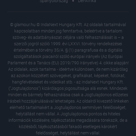
Spanyolország
Dél-Afrika
© glamour.hu © IndaNext Hungary Kft. Az oldalak tartalmával
kapcsolatban minden jog fenntartva, beleértve a tartalom
szöveg- és adatbányászat céljára való felhasználását is – a
szerzői jogról szóló 1999. évi LXXVI. törvény rendelkezései
értelmében a törvény 35/A. § (1) paragrafusa és a digitális
szolgáltatások piacairól szóló európai irányelv (Az Európai
Parlament és a Tanács (EU) 2019/790 Irányelve) 4. cikke alapján!
Az oldalak, azok tartalma - ideértve különösen, de nem kizárólag
az azokon közzétett szövegeket, grafikákat, képeket, fotókat,
hangfelvételeket és videókat stb. - az IndaNext Hungary Kft.
("Jogtulajdonos") kizárólagos jogosultsága alá esnek. Mindezek
minden és bármely felhasználása csak a Jogtulajdonos előzetes
írásbeli hozzájárulásával lehetséges. Az oldalról kivezető linkeken
elérhető tartalmakért a Jogtulajdonos semmilyen felelősséget,
helytállást nem vállal. A Jogtulajdonos pontos és hiteles
Tényleg
információk közlésére, tájékoztatás megadására törekszik, de a
bennfen
közlésből, tájékoztatásból fakadó esetleges károkért
Mihályfi
felelősséget, helytállást nem vállal.