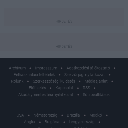
Archívum
Impresszum
Adatkezelési tájékoztató
Felhasználási feltételek
Szerzői jogi nyilatkozat
Rólunk
Szerkesztőségi küldetés
Médiaajánlat
Előfizetés
Kapcsolat
RSS
Akadálymentesítési nyilatkozat
Süti beállítások
USA
Németország
Brazília
Mexikó
Anglia
Bulgária
Lengyelország