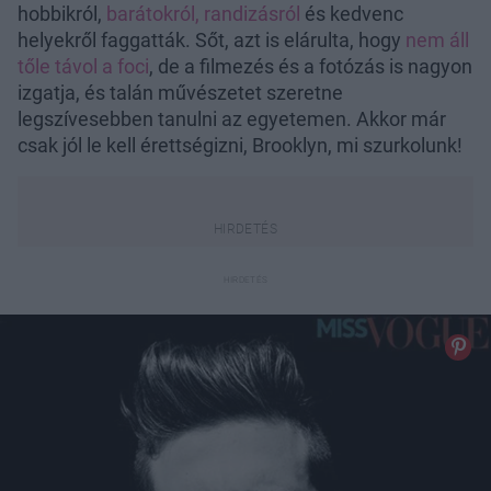
hobbikról,
barátokról, randizásról
és kedvenc
helyekről faggatták. Sőt, azt is elárulta, hogy
nem áll
tőle távol a foci
, de a filmezés és a fotózás is nagyon
izgatja, és talán művészetet szeretne
legszívesebben tanulni az egyetemen. Akkor már
csak jól le kell érettségizni, Brooklyn, mi szurkolunk!