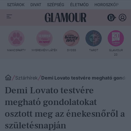
SZTÁROK
DIVAT
SZÉPSÉG
ÉLETMÓD
HOROSZKÓP
KU
MANCSPARTY
NYEREMÉNYJÁTÉK
SYOSS
TAROT
GLAMOUR
20
Sztárhírek
Demi Lovato testvére megható gondola
Demi Lovato testvére
megható gondolatokat
osztott meg az énekesnőről a
születésnapján