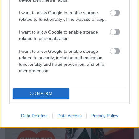
egy barát és az én nagy testvérem.
I want to allow Google to enable storage
Hihetetlenül hálás vagyok, hogy
related to functionality of the website or app.
ma felköszönthetem a
I want to allow Google to enable storage
születésnapján.″
related to personalization.
I want to allow Google to enable storage
related to security, including authentication
functionality and fraud prevention, and other
user protection.
CONFIRM
Data Deletion
Data Access
Privacy Policy