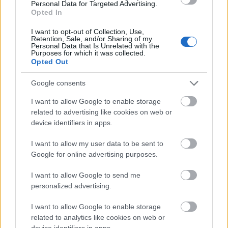
Personal Data for Targeted Advertising.
Opted In
Szeretném, ha mindenki látná,
hogy milyen a testvérem
I want to opt-out of Collection, Use,
Retention, Sale, and/or Sharing of my
Personal Data that Is Unrelated with the
valójában, a butaságok, amiket
Purposes for which it was collected.
Opted Out
együtt csináltunk, az ahogy
Google consents
elalvás előtt a fülem mögé fésüli a
I want to allow Google to enable storage
hajamat... Ezekért a dolgokért
related to advertising like cookies on web or
vagyok hálás ma is. Ezek csak
device identifiers in apps.
apróságoknak tűnhetnek, de ezek
I want to allow my user data to be sent to
Google for online advertising purposes.
teszik őt az én nővéremmé. Nem
I want to allow Google to send me
az énekesnővé, a sztárrá és
personalized advertising.
egyértelműen nem azzá, akiként a
I want to allow Google to enable storage
média beállítja őt. Ő egy gyermek,
related to analytics like cookies on web or
device identifiers in apps.