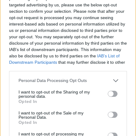
targeted advertising by us, please use the below opt-out
section to confirm your selection. Please note that after your
opt-out request is processed you may continue seeing
interest-based ads based on personal information utilized by
us or personal information disclosed to third parties prior to
your opt-out. You may separately opt-out of the further
disclosure of your personal information by third parties on the
IAB’s list of downstream participants. This information may
also be disclosed by us to third parties on the
IAB’s List of
″Ez a nap lehetett volna életem
Downstream Participants
that may further disclose it to other
legrosszabb napja is. De
third parties.
szerencsére azzal tölthetem, hogy
Please note that this website/app uses one or more Google
Personal Data Processing Opt Outs
services and may gather and store information including but
hálát adok Istennek, az elképesztő
not limited to your visit or usage behaviour. You may click to
I want to opt-out of the Sharing of my
personal data.
grant or deny consent to Google and its third-party tags to
orvosoknak, Demi csapatának, és
Opted In
use your data for below specified purposes in below Google
mindenkinek, aki a segítségét
consent section.
I want to opt-out of the Sale of my
Personal Data.
nyújtotta - nélkülük a nővérem
Opted In
már nem lenne velünk.
I want to opt-out of processing my