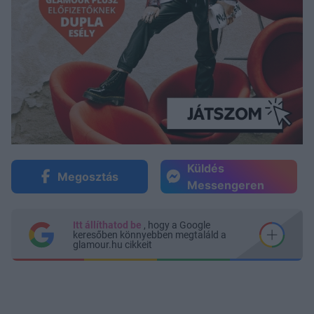
Küldés
Megosztás
Messengeren
Itt állíthatod be
, hogy a Google
keresőben könnyebben megtaláld a
glamour.hu cikkeit