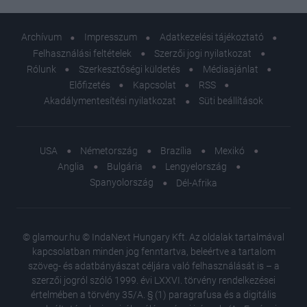
Archívum
Impresszum
Adatkezelési tájékoztató
Felhasználási feltételek
Szerzői jogi nyilatkozat
Rólunk
Szerkesztőségi küldetés
Médiaajánlat
Előfizetés
Kapcsolat
RSS
Akadálymentesítési nyilatkozat
Süti beállítások
USA
Németország
Brazília
Mexikó
Anglia
Bulgária
Lengyelország
Spanyolország
Dél-Afrika
© glamour.hu © IndaNext Hungary Kft. Az oldalak tartalmával
kapcsolatban minden jog fenntartva, beleértve a tartalom
szöveg- és adatbányászat céljára való felhasználását is – a
szerzői jogról szóló 1999. évi LXXVI. törvény rendelkezései
értelmében a törvény 35/A. § (1) paragrafusa és a digitális