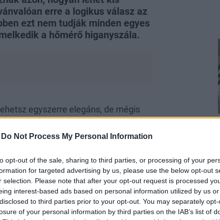
lvánvalóan erre a logikus válasz az
többen ezt nem tudják minden egyes
emelkedik a hőmérő higanyszála.
lehetsz egyszerre elegáns, de mégis
. New Yorkban szintén 30 fok feletti
hogy az énekesnő ruhaválasztásától is
-
Do Not Process My Personal Information
to opt-out of the sale, sharing to third parties, or processing of your per
formation for targeted advertising by us, please use the below opt-out s
r selection. Please note that after your opt-out request is processed y
eing interest-based ads based on personal information utilized by us or
disclosed to third parties prior to your opt-out. You may separately opt-
losure of your personal information by third parties on the IAB’s list of
elegben is hihetetlenül elegánsan