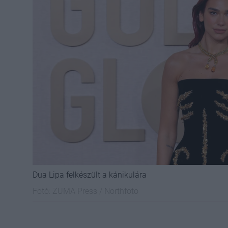
Dua Lipa felkészült a kánikulára
Fotó:
ZUMA Press / Northfoto