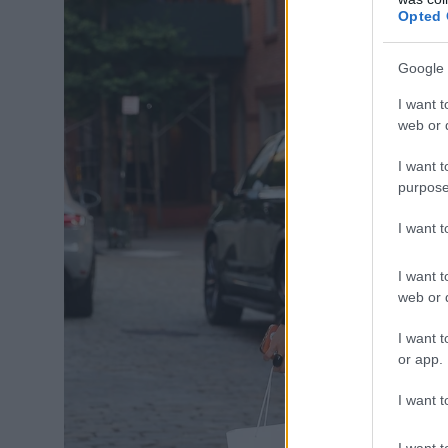
Opted 
Google 
I want t
web or d
I want t
purpose
I want 
I want t
web or d
I want t
or app.
I want t
I want t