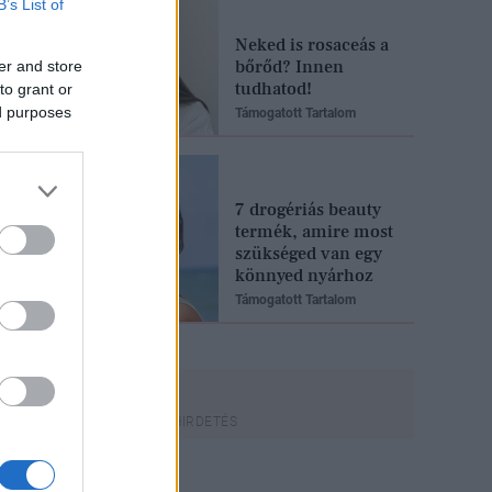
B’s List of
Neked is rosaceás a
bőrőd? Innen
er and store
tudhatod!
to grant or
ed purposes
Támogatott Tartalom
7 drogériás beauty
termék, amire most
szükséged van egy
könnyed nyárhoz
Támogatott Tartalom