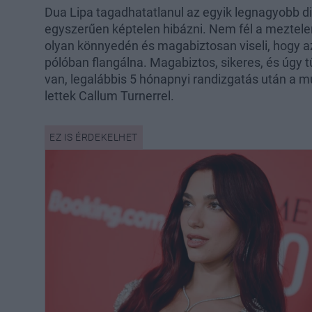
Dua Lipa tagadhatatlanul az egyik legnagyobb div
egyszerűen képtelen hibázni. Nem fél a meztelen
olyan könnyedén és magabiztosan viseli, hogy azt
pólóban flangálna. Magabiztos, sikeres, és úgy 
van, legalábbis 5 hónapnyi randizgatás után a m
lettek Callum Turnerrel.