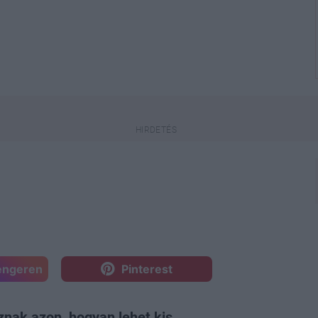
engeren
Pinterest
znak azon, hogyan lehet kis