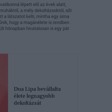
atikonná lépett elő az évek alatt,
ruháktól, a mély dekoltázsoktól, sőt
 a látszatot kelti, mintha egy sima
tűnik, hogy a magánélete is rendben
últ hónapban hivatalosan is egy pár
Dua Lipa bevállalta
élete legnagyobb
dekoltázsát