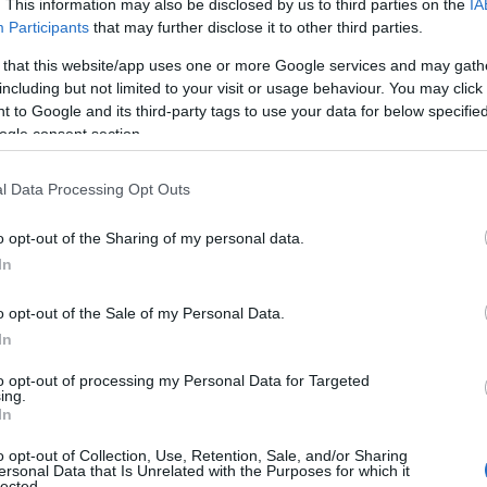
. This information may also be disclosed by us to third parties on the
IA
sználta, és bár az ing sokat takart, így
Participants
that may further disclose it to other third parties.
óját, és hozzá egy bővebb, mom
 that this website/app uses one or more Google services and may gath
neta szandált vett fel.
including but not limited to your visit or usage behaviour. You may click 
 sikert
 to Google and its third-party tags to use your data for below specifi
ogle consent section.
sá teszi a megjelenést, de az
c, valamint a fekete váltáska kitűnő
l Data Processing Opt Outs
 ki a klasszikus megjelenésű, örökké
evásárlószatyor sem rontotta el az
o opt-out of the Sharing of my personal data.
In
o opt-out of the Sale of my Personal Data.
In
to opt-out of processing my Personal Data for Targeted
ing.
In
o opt-out of Collection, Use, Retention, Sale, and/or Sharing
ersonal Data that Is Unrelated with the Purposes for which it
lected.