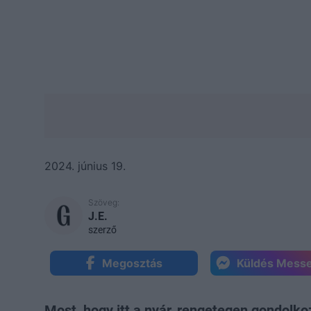
2024. június 19.
Szöveg:
J.E.
szerző
Megosztás
Küldés Mess
Most, hogy itt a nyár, rengetegen gondolko