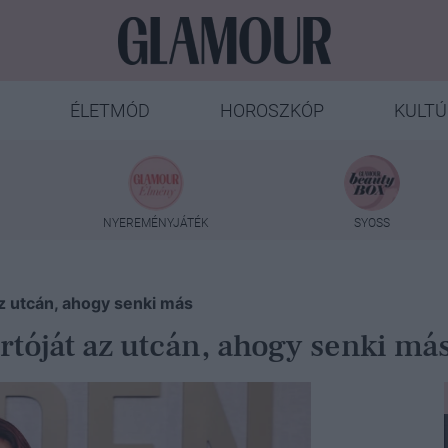
ÉLETMÓD
HOROSZKÓP
KULTÚ
NYEREMÉNYJÁTÉK
SYOSS
 az utcán, ahogy senki más
artóját az utcán, ahogy senki má