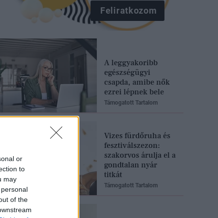
Feliratkozom
A leggyakoribb
egészségügyi
csapda, amibe nők
ezrei lépnek bele
Támogatott Tartalom
Vizes fürdőruha és
fesztiválszezon:
szakorvos árulja el a
sonal or
gondtalan nyár
ection to
titkát
ou may
Támogatott Tartalom
 personal
out of the
 downstream