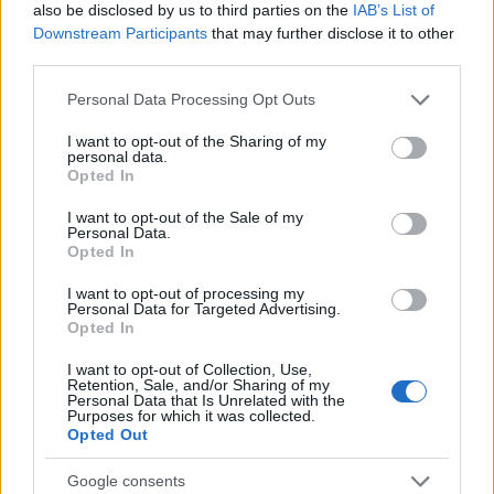
also be disclosed by us to third parties on the
IAB’s List of
Downstream Participants
that may further disclose it to other
third parties.
Please note that this website/app uses one or more Google
Personal Data Processing Opt Outs
services and may gather and store information including but
not limited to your visit or usage behaviour. You may click to
I want to opt-out of the Sharing of my
personal data.
grant or deny consent to Google and its third-party tags to
Opted In
use your data for below specified purposes in below Google
consent section.
I want to opt-out of the Sale of my
ÉLETMÓD
Personal Data.
Opted In
A kultúra jobbá teszi a jövőt,
I want to opt-out of processing my
Bécsben kiderül, hogy egészen
Personal Data for Targeted Advertising.
Opted In
pontosan hogyan
I want to opt-out of Collection, Use,
Retention, Sale, and/or Sharing of my
Personal Data that Is Unrelated with the
Purposes for which it was collected.
Opted Out
Google consents