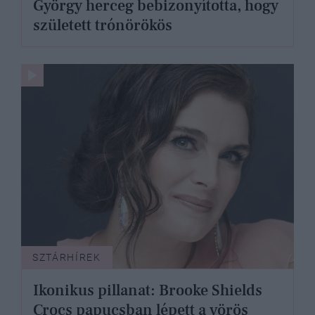
György herceg bebizonyította, hogy
született trónörökös
SZTÁRHÍREK
Ikonikus pillanat: Brooke Shields
Crocs papucsban lépett a vörös