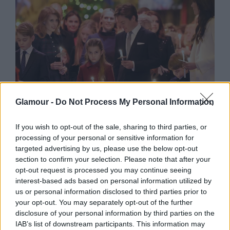
Glamour -
Do Not Process My Personal Information
SZTÁRHÍREK
If you wish to opt-out of the sale, sharing to third parties, or
Egészségügyi okból, utolsó
processing of your personal or sensitive information for
pillanatban változtatott programján
targeted advertising by us, please use the below opt-out
section to confirm your selection. Please note that after your
a királyi család egyik tagja
opt-out request is processed you may continue seeing
interest-based ads based on personal information utilized by
us or personal information disclosed to third parties prior to
your opt-out. You may separately opt-out of the further
disclosure of your personal information by third parties on the
IAB’s list of downstream participants. This information may