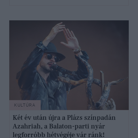
KULTÚRA
Két év után újra a Plázs színpadán
Azahriah, a Balaton-parti nyár
legforróbb hétvégéje vár ránk!