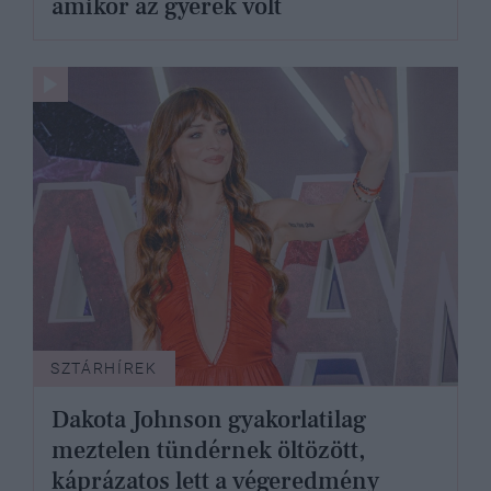
amikor az gyerek volt
SZTÁRHÍREK
Dakota Johnson gyakorlatilag
meztelen tündérnek öltözött,
káprázatos lett a végeredmény