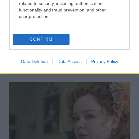
related to security, including authentication
functionality and fraud prevention, and other
user protection.
SZTÁRHÍREK
CONFIRM
18 éves Surie Cruise úgy fest a báli
ruhájában, mintha csak Katie
Data Deletion
Data Access
Privacy Policy
Holmes klónja lenne