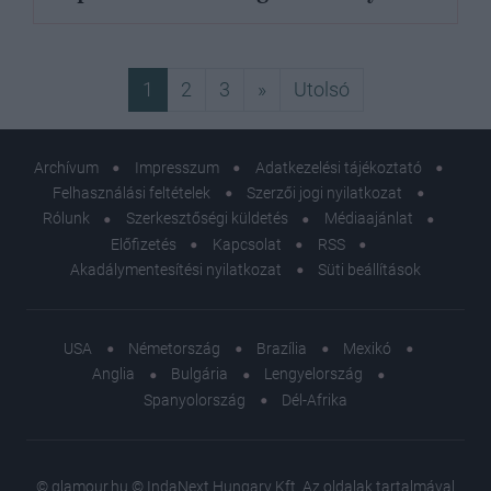
Következő
Utolsó
1
2
3
»
Utolsó
Archívum
Impresszum
Adatkezelési tájékoztató
Felhasználási feltételek
Szerzői jogi nyilatkozat
Rólunk
Szerkesztőségi küldetés
Médiaajánlat
Előfizetés
Kapcsolat
RSS
Akadálymentesítési nyilatkozat
Süti beállítások
USA
Németország
Brazília
Mexikó
Anglia
Bulgária
Lengyelország
Spanyolország
Dél-Afrika
© glamour.hu © IndaNext Hungary Kft. Az oldalak tartalmával