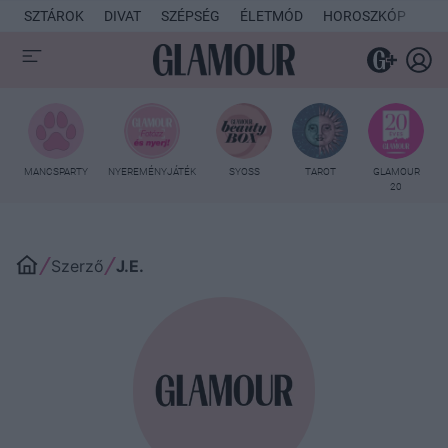
SZTÁROK
DIVAT
SZÉPSÉG
ÉLETMÓD
HOROSZKÓP
KU
MANCSPARTY
NYEREMÉNYJÁTÉK
SYOSS
TAROT
GLAMOUR
20
Szerző
J.E.